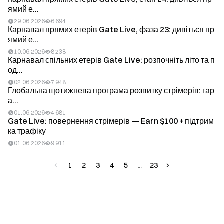
ямий е...
29.06.2026
6 694
Карнавал прямих етерів Gate Live, фаза 23: дивіться пр
ямий е...
10.06.2026
8 238
Карнавал спільних етерів Gate Live: розпочніть літо та п
од...
02.06.2026
7 948
Глобальна щотижнева програма розвитку стрімерів: гар
а...
01.06.2026
4 681
Gate Live: повернення стрімерів — Earn $100 + підтрим
ка трафіку
01.06.2026
9 911
1
2
3
4
5
23