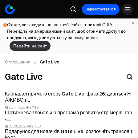
Зареєструватися
Схоже, ви заходите на наш веб-сайт з території США.
Перейдіть на американський сайт, щоб отримати доступ до
продуктів, які підтримуються у вашому регіоні.
Перейти на сайт
Оголошення
Gate Live
Gate Live
Карнавал прямого етеру Gate Live, фаза 26: дивіться Н
АЖИВО т...
3 дні тому
1 749
Щотижнева глобальна програма розвитку стрімерів: гар
а...
01.08.2026
2 380
Подарунок для новачків Gate Live: розпочніть трансляц
ію та...