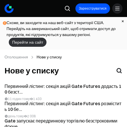
Зареєструватися
Схоже, ви заходите на наш веб-сайт з території США.
Перейдіть на американський сайт, щоб отримати доступ до
продуктів, які підтримуються у вашому регіоні.
Перейти на сайт
Оголошення
Нове у списку
Нове у списку
Первинний лістинг: секція акцій Gate Futures додасть 1
0 безст...
11 годин тому
1 433
Первинний лістинг: секція акцій Gate Futures розмістит
ь 10 бе...
день тому
2 008
Gate запускає передринкову торгівлю безстроковими
ф'юче...