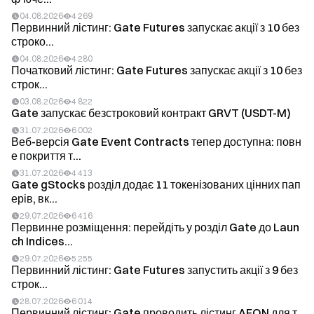
04.08.2026
4 269
Первинний лістинг: Gate Futures запускає акції з 10 без
строко...
04.08.2026
4 280
Початковий лістинг: Gate Futures запускає акції з 10 без
строк...
03.08.2026
4 822
Gate запускає безстроковий контракт GRVT (USDT-M)
31.07.2026
6 002
Веб-версія Gate Event Contracts тепер доступна: повн
е покриття т...
31.07.2026
4 413
Gate gStocks розділ додає 11 токенізованих цінних пап
ерів, вк...
29.07.2026
6 416
Первинне розміщення: перейдіть у розділ Gate до Laun
ch Indices...
29.07.2026
5 255
Первинний лістинг: Gate Futures запустить акції з 9 без
строк...
28.07.2026
6 014
Первинний лістинг: Gate проводить лістинг AEON для т