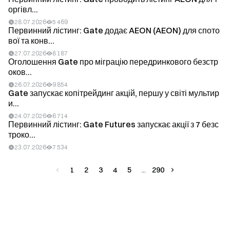
оргівл...
28.07.2026
5 469
Первинний лістинг: Gate додає AEON (AEON) для спото
вої та конв...
27.07.2026
8 187
Оголошення Gate про міграцію передринкового безстр
оков...
26.07.2026
9 854
Gate запускає копітрейдинг акцій, першу у світі мультир
и...
24.07.2026
6 714
Первинний лістинг: Gate Futures запускає акції з 7 безс
троко...
23.07.2026
7 534
1
2
3
4
5
290