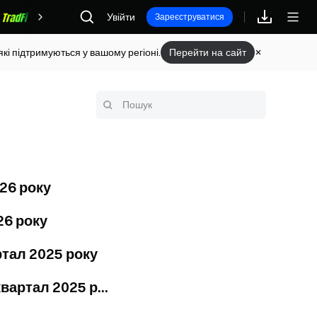
Увійти
Винагороди
Зареєструватися
кі підтримуються у вашому регіоні.
Перейти на сайт
26 року
26 року
ртал 2025 року
вартал 2025 р...