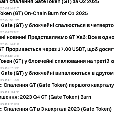
ain спалення GateToken (GT) за Q2 2025
025
214 417
oken (GT) On-Chain Burn for Q1 2025
025
356 627
 Gate (GT) у блокчейні спалюється в четвертом
025
759 762
ні новини! Представляємо GT Хаб: Все в одном
025
314 410
GT Проривається через 17.00 USDT, щоб досягт
024
146 966
Токен (GT) у блокчейні спалювання на третій к
024
287 882
 Gate (GT) у блокчейні випалюються в другому
024
181 959
: Спалення GT (Gate Token) першого кварталу
024
193 472
шення: 2023 Q4 GT (Gate Token) Burn
024
182 183
Анонс: Спалення GT в 3 кварталі 2023 (Gate Token)