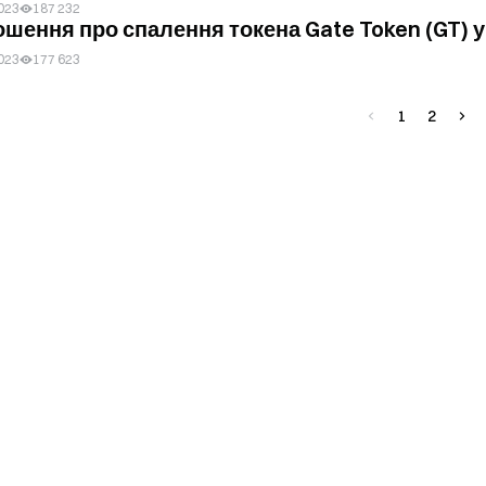
023
187 232
шення про спалення токена Gate Token (GT) у 
023
177 623
1
2