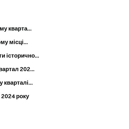
у кварта...
у місці...
и історично...
вартал 202...
 кварталі...
 2024 року