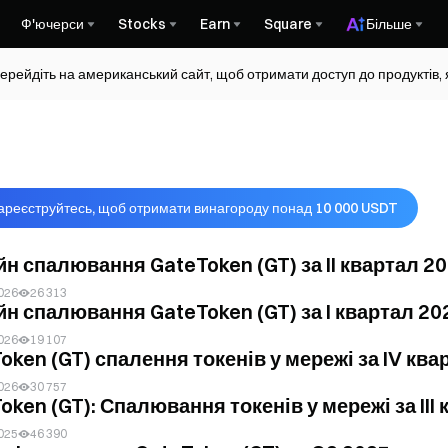
Ф'ючерси
Stocks
Earn
Square
Більше
ерейдіть на американський сайт, щоб отримати доступ до продуктів, я
ареєструйтесь, щоб отримати винагороду понад 10 000 USDT
н спалювання GateToken (GT) за II квартал 20
026
26 313
н спалювання GateToken (GT) за I квартал 20
026
19 107
oken (GT) спалення токенів у мережі за IV ква
026
30 757
oken (GT): Спалювання токенів у мережі за III к
025
46 390