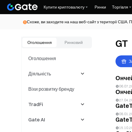
Купити криптовалюту
Ринки
Торгівля
Схоже, ви заходите на наш веб-сайт з території США. П
GT
Оголошення
Ринковий
Оголошення
З
Діяльність
Ончей
06.07.2
Віхи розвитку бренду
Latest Events
Ончей
27.04.2
TradFi
Торгові змагання
GateT
08.01.2
GateT
Gate AI
Події копітрейдингу
CFD
15.10.2