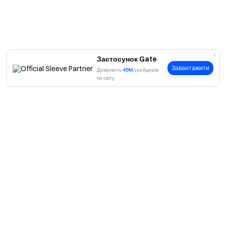
Застосунок Gate
Завантажити
Довіряють
45M
трейдерів
по світу
Про
Про нас
Продукти
Кар'єра