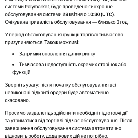
системи Polymarket, буде проведено синхронне
обслуговування системи
28 квітня о 10:30 (UTC)
.
Очікувана тривалість обслуговування — близько
3 год
.
У період обслуговування
функції торгівлі тимчасово
призупиняються
. Також можливі:
Затримки оновлення даних ринку
Тимчасова недоступність окремих сторінок або
функцій
Зверніть увагу: після початку обслуговування всі
невиконані відкриті ордери буде автоматично
скасовано.
Просимо заздалегідь здійснити необхідні підготовчі дії
та утриматися від торгівлі під час обслуговування. Після
завершення обслуговування система автоматично
відновить роботу, додаткових дій не потрібно.