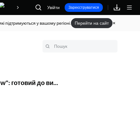
Винагороди
Увійти
Зареєструватися
кі підтримуються у вашому регіоні.
Перейти на сайт
": готовий до ви...