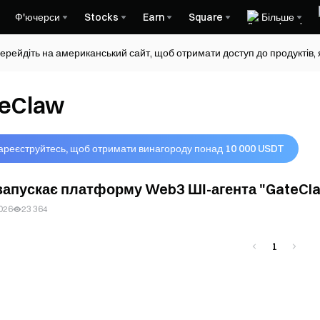
Ф'ючерси
Stocks
Earn
Square
Більше
ерейдіть на американський сайт, щоб отримати доступ до продуктів, я
eClaw
ареєструйтесь, щоб отримати винагороду понад 10 000 USDT
запускає платформу Web3 ШІ-агента "GateClaw
026
23 364
1