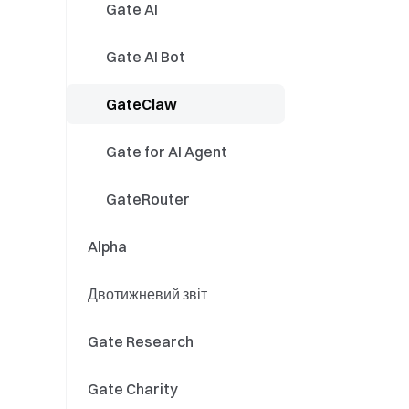
Події GT
Stocks
Gate AI
Спот/Ф_ючерси
Спліт акцій / зворотний
Gate AI Bot
спліт
Контракти на події
Розподіл дивідендів
GateClaw
акціями
Оновлення фондових
Gate for AI Agent
продуктів
Кампанії з торгівлі
GateRouter
акціями
Alpha
Двотижневий звіт
Gate Research
Gate Charity