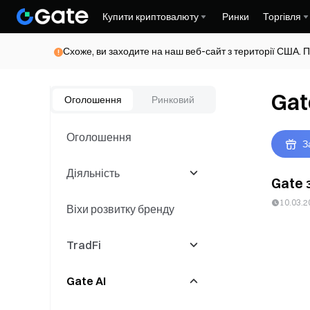
Купити криптовалюту
Ринки
Торгівля
Схоже, ви заходите на наш веб-сайт з території США. П
Gat
Оголошення
Ринковий
Оголошення
З
Діяльність
Gate 
10.03.2
Віхи розвитку бренду
Latest Events
TradFi
Торгові змагання
Gate AI
Події копітрейдингу
CFD