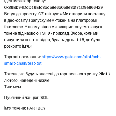
Ідентифікатор токену:
0x86Bb94DdD16Efc8bc58e6b056e8df71D9e666429
Вступ до проекту:
CZ твітнув: «Ми створили поетапну
відео-освіту з запуску мем-токенів на платформі
four.meme. У цьому відео ми використовуємо запуск
токена під назвою TST як приклад. Вчора, коли ми
випустили освітнє відео, була кадр на 1:18, де було
розкрито ім'я.»
Торгові посилання:
https://www.gate.com/pilot/bnb-
smart-chain/test-tst
Токени, які будуть внесені до торгівельного ринку Pilot 7
лютого, наведені нижче:
Тип:
мем
Публічний ланцюг:
SOL
Ім'я токена:
FARTBOY