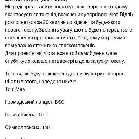
Ми раді представити нову функцію зворотного відліку,
яка стосується токенів, включених у торгівлю Pilot. Відлік
розпочнеться за 30 хвилин до відкриття будь-якого
нового токену. Зверніть увагу, що не буде попереднього
оголошення про нові лістинги в Pilot, тому ми радимо
вам уважно стежити за списком токенів.
Для проектів, які лістяться в той самий день, Gate
опублікує оголошення ввечері в день запуску токену.
Токени, які будуть включені до списку на ринку торгів
Pilot 6 лютого, наведено нижче:
Тип:
Мем
Громадський ланцюг:
BSC
Назва токена:
Тест
Символ токена:
TST