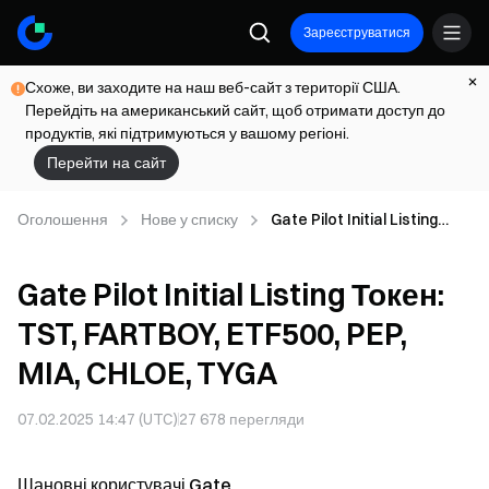
Зареєструватися
Схоже, ви заходите на наш веб-сайт з території США.
Перейдіть на американський сайт, щоб отримати доступ до
продуктів, які підтримуються у вашому регіоні.
Перейти на сайт
Оголошення
Нове у списку
Gate Pilot Initial Listing
Токен: TST, FARTBOY,
ETF500, PEP, MIA, CHLOE,
Gate Pilot Initial Listing Токен:
TYGA
TST, FARTBOY, ETF500, PEP,
MIA, CHLOE, TYGA
07.02.2025 14:47 (UTC)
27 678
перегляди
Шановні користувачі Gate,