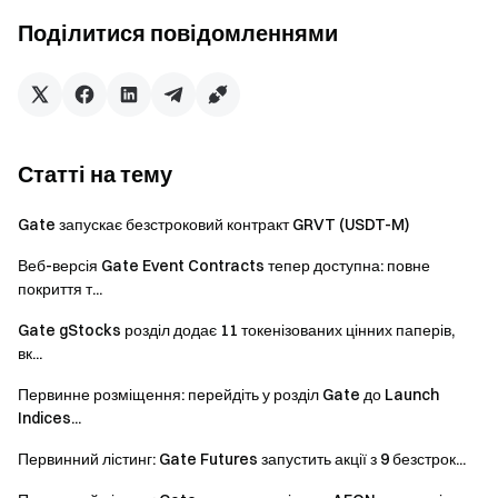
Поділитися повідомленнями
Вступ до проекту:
ETF500 - це мемкоїн для концепцій
Ілона Маска та Трампа на ланцюжку Солана.
Посилання на торгівлю:
https://www.gate.com/pilot/solana/elon-trump-fart-etf500
Статті на тему
Ім'я токена:
смол ПЕПЕ
Gate запускає безстроковий контракт GRVT (USDT-M)
Символ токена:
PEP
Веб-версія Gate Event Contracts тепер доступна: повне
ID токену:
покриття т...
Zc4uJVrHC2APe9qKwBD11Gg4BbvQr3naM8f7Wiopump
Опис проекту:
PEP - це мемкоїн для концепту Pepe на
Gate gStocks розділ додає 11 токенізованих цінних паперів,
вк...
ланцюжку Solana.
Первинне розміщення: перейдіть у розділ Gate до Launch
Торгові посилання:
Indices...
https://www.gate.com/pilot/solana/smol-pepe-pep1
Первинний лістинг: Gate Futures запустить акції з 9 безстрок...
Назва токену:
Виготовлено в Америці