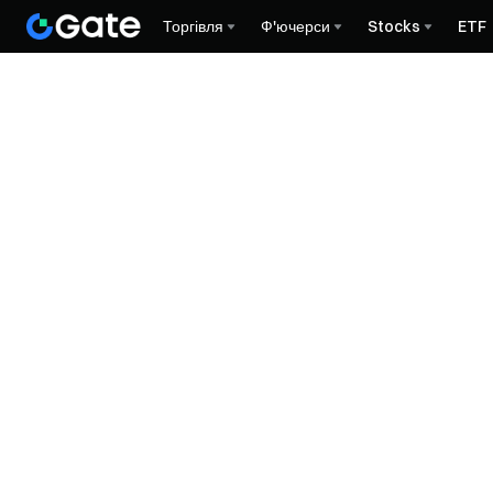
Торгівля
Ф'ючерси
Stocks
ETF