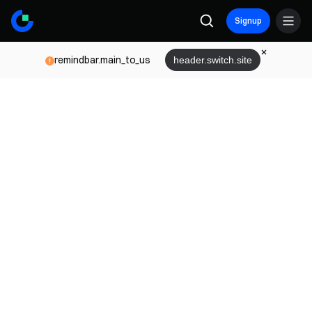
Signup
remindbar.main_to_us
header.switch.site