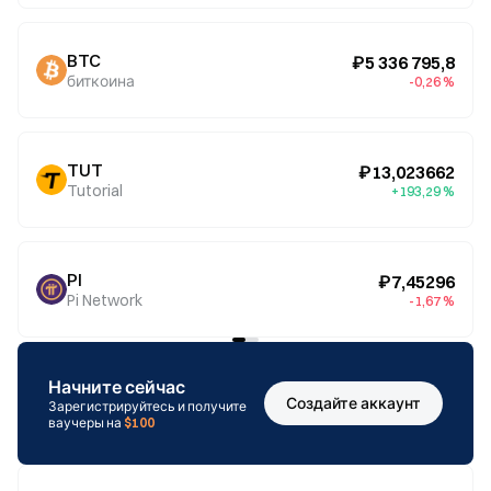
BTC
₽5 336 795,8
биткоина
-0,26 %
TUT
₽13,023662
Tutorial
+193,29 %
PI
₽7,45296
Pi Network
-1,67 %
Начните сейчас
Создайте аккаунт
Зарегистрируйтесь и получите
ваучеры на
$100