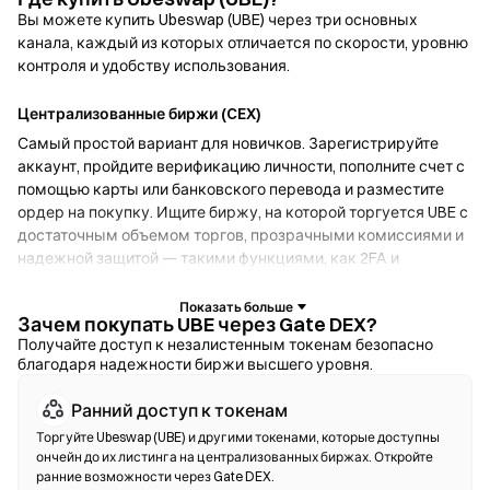
Вы можете купить Ubeswap (UBE) через три основных
канала, каждый из которых отличается по скорости, уровню
контроля и удобству использования.
Централизованные биржи (CEX)
Самый простой вариант для новичков. Зарегистрируйте
аккаунт, пройдите верификацию личности, пополните счет с
помощью карты или банковского перевода и разместите
ордер на покупку. Ищите биржу, на которой торгуется UBE с
достаточным объемом торгов, прозрачными комиссиями и
надежной защитой — такими функциями, как 2FA и
холодное хранение.
Зачем покупать UBE через Gate DEX?
Криптокошельки
Получайте доступ к незалистенным токенам безопасно
благодаря надежности биржи высшего уровня.
Для пользователей, которые отдают приоритет
самостоятельному хранению. Некостодиальные кошельки
Ранний доступ к токенам
позволяют хранить собственные приватные ключи и
обменивать токены прямо в интерфейсе кошелька.
Торгуйте Ubeswap (UBE) и другими токенами, которые доступны
ончейн до их листинга на централизованных биржах. Откройте
Некоторые кошельки также поддерживают фиатный
ранние возможности через Gate DEX.
онрамп, что дает возможность купить UBE с помощью