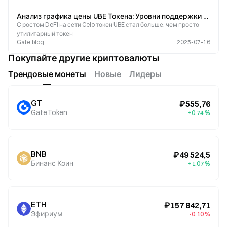
Анализ графика цены UBE Токена: Уровни поддержки и бычьи сигналы
С ростом DeFi на сети Celo токен UBE стал больше, чем просто
утилитарный токен
Gate.blog
2025-07-16
Покупайте другие криптовалюты
Трендовые монеты
Новые
Лидеры
GT
₽555,76
GateToken
+0,74 %
BNB
₽49 524,5
Бинанс Коин
+1,07 %
ETH
₽157 842,71
Эфириум
-0,10 %