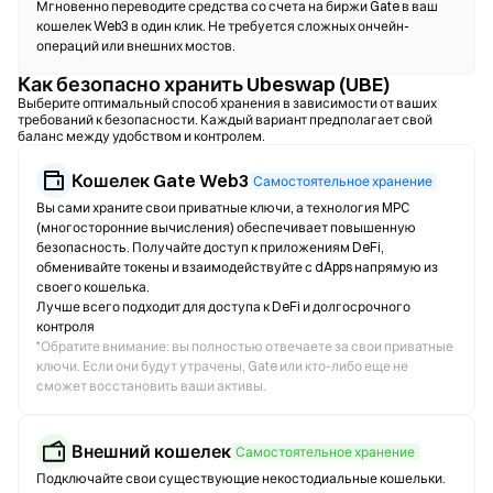
Мгновенно переводите средства со счета на биржи Gate в ваш
кошелек Web3 в один клик. Не требуется сложных ончейн-
операций или внешних мостов.
Как безопасно хранить Ubeswap (UBE)
Выберите оптимальный способ хранения в зависимости от ваших
требований к безопасности. Каждый вариант предполагает свой
баланс между удобством и контролем.
Кошелек Gate Web3
Самостоятельное хранение
Вы сами храните свои приватные ключи, а технология MPC
(многосторонние вычисления) обеспечивает повышенную
безопасность. Получайте доступ к приложениям DeFi,
обменивайте токены и взаимодействуйте с dApps напрямую из
своего кошелька.
Лучше всего подходит для доступа к DeFi и долгосрочного
контроля
*
Обратите внимание: вы полностью отвечаете за свои приватные
ключи. Если они будут утрачены, Gate или кто-либо еще не
сможет восстановить ваши активы.
Внешний кошелек
Самостоятельное хранение
Подключайте свои существующие некостодиальные кошельки.