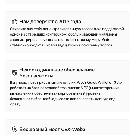
кредитной карты без необходимости сначала использовать
биржу. Всегда делайте резервную копию своей сид-фразы и
проверяйте адреса контрактов перед подтверждением
Нам доверяют с 2013 года
любой транзакции.
Откройте для себя децентрализованную торговлю с поддержкой
одной из старейших криптобирж, обслуживающей миллионы
Децентрализованные биржи (DEX)
зарегистрированных пользователей по всему миру. Gate
стабильно входит в число ведущих бирж по объему торгов.
Торгуйте напрямую с другими пользователями, без
посредников. DEX используют смарт-контракты для
проведения ончейн-обменов — регистрация и верификация
личности не требуются. Подключите совместимый кошелек,
Некостодиальное обеспечение
выберите пару токенов, установите допустимое отклонение
безопасности
цены и подтвердите обмен. Обратите внимание: взимается
Вы управляете приватными ключами. Web3 Quick Wallet от Gate
комиссия за газ, а цены могут отличаться от
работает на базе передовой технологии MPC (многосторонние
централизованных рынков из-за глубины ликвидности.
вычисления), обеспечивая корпоративный уровень
Большинство операций на DEX происходит на сетях,
безопасности без необходимости использовать единую сид-
совместимых с EVM, таких как Ethereum, BNB Chain и
фразу.
Polygon.
Бесшовный мост CEX–Web3