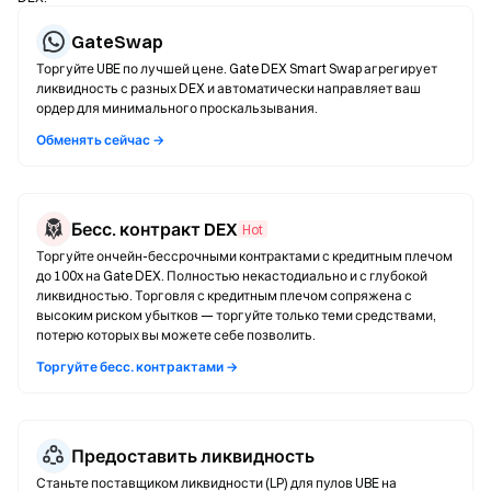
GateSwap
Торгуйте UBE по лучшей цене. Gate DEX Smart Swap агрегирует
ликвидность с разных DEX и автоматически направляет ваш
ордер для минимального проскальзывания.
Обменять сейчас →
Бесс. контракт DEX
Hot
Торгуйте ончейн-бессрочными контрактами с кредитным плечом
до 100x на Gate DEX. Полностью некастодиально и с глубокой
ликвидностью. Торговля с кредитным плечом сопряжена с
высоким риском убытков — торгуйте только теми средствами,
потерю которых вы можете себе позволить.
Торгуйте бесс. контрактами →
Предоставить ликвидность
Станьте поставщиком ликвидности (LP) для пулов UBE на