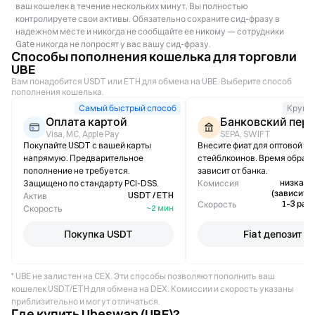
ваш кошелек в течение нескольких минут. Вы полностью
контролируете свои активы. Обязательно сохраните сид-фразу в
надежном месте и никогда не сообщайте ее никому — сотрудники
Gate никогда не попросят у вас вашу сид-фразу.
Способы пополнения кошелька для торговли
UBE
Вам понадобится USDT или ETH для обмена на UBE. Выберите способ
пополнения кошелька.
Самый быстрый способ
Крупн
Оплата картой
Банковский пер
Visa, MC, Apple Pay
SEPA, SWIFT
Покупайте USDT с вашей карты
Внесите фиат для оптовой п
напрямую. Предварительное
стейблкоинов. Время обраб
пополнение не требуется.
зависит от банка.
низкая /
Защищено по стандарту PCI-DSS.
Комиссия
(зависит о
USDT / ETH
Актив
1–3 раб
Скорость
~2 мин
Скорость
Покупка USDT
Fiat депозит
* UBE не залистен на CEX. Эти способы позволяют пополнить ваш
кошелек USDT/ETH для обмена на DEX. Комиссии и скорость указаны
приблизительно и могут отличаться.
Где купить Ubeswap (UBE)?