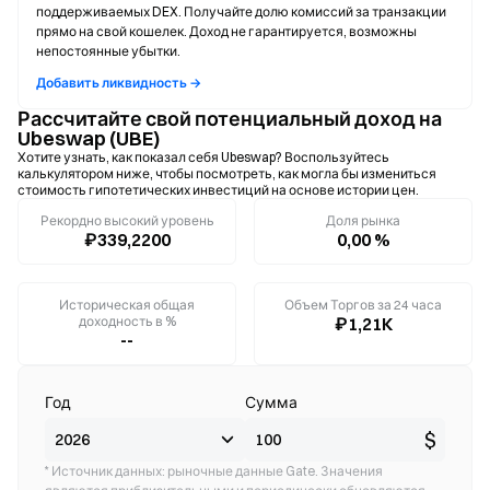
поддерживаемых DEX. Получайте долю комиссий за транзакции
прямо на свой кошелек. Доход не гарантируется, возможны
непостоянные убытки.
Добавить ликвидность →
Рассчитайте свой потенциальный доход на
Ubeswap (UBE)
Хотите узнать, как показал себя Ubeswap? Воспользуйтесь
калькулятором ниже, чтобы посмотреть, как могла бы измениться
стоимость гипотетических инвестиций на основе истории цен.
Рекордно высокий уровень
Доля рынка
₽339,2200
0,00 %
Историческая общая
Объем Торгов за 24 часа
доходность в %
₽1,21K
--
Год
Сумма
$
* Источник данных: рыночные данные Gate. Значения