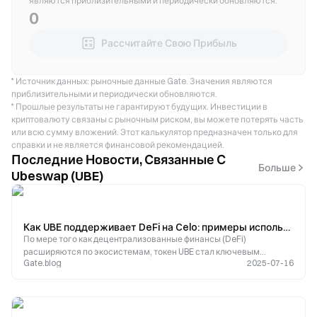
являются приблизительными и периодически обновляются.
0
Рассчитайте Свою Прибыль
* Источник данных: рыночные данные Gate. Значения являются
приблизительными и периодически обновляются.
* Прошлые результаты не гарантируют будущих. Инвестиции в
криптовалюту связаны с рыночным риском, вы можете потерять часть
или всю сумму вложений. Этот калькулятор предназначен только для
справки и не является финансовой рекомендацией.
Последние Новости, Связанные С
Больше
Ubeswap (UBE)
Как UBE поддерживает DeFi на Celo: примеры использования и обзор экосистемы
По мере того как децентрализованные финансы (DeFi)
расширяются по экосистемам, токен UBE стал ключевым
Gate.blog
2025-07-16
двигателем, способствующим инновациям на Celo.