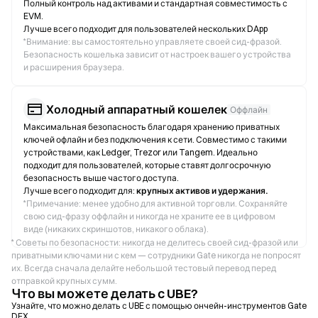
Полный контроль над активами и стандартная совместимость с
EVM.
Лучше всего подходит для пользователей нескольких DApp
*
Внимание: вы самостоятельно управляете своей сид-фразой.
Безопасность кошелька зависит от настроек вашего устройства
и расширения браузера.
Холодный аппаратный кошелек
Оффлайн
Максимальная безопасность благодаря хранению приватных
ключей офлайн и без подключения к сети. Совместимо с такими
устройствами, как Ledger, Trezor или Tangem. Идеально
подходит для пользователей, которые ставят долгосрочную
безопасность выше частого доступа.
Лучше всего подходит для:
крупных активов и удержания.
*
Примечание: менее удобно для активной торговли. Сохраняйте
свою сид-фразу оффлайн и никогда не храните ее в цифровом
виде (никаких скриншотов, никакого облака).
* Советы по безопасности: никогда не делитесь своей сид-фразой или
приватными ключами ни с кем — сотрудники Gate никогда не попросят
их. Всегда сначала делайте небольшой тестовый перевод перед
отправкой крупных сумм.
Что вы можете делать с UBE?
Узнайте, что можно делать с UBE с помощью ончейн-инструментов Gate
DEX.