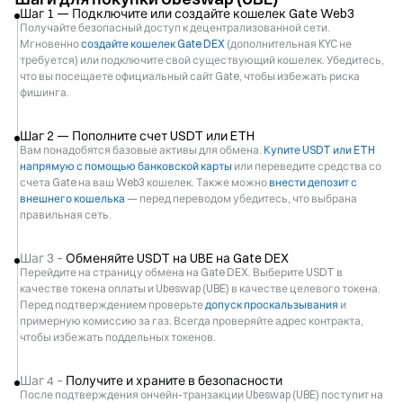
Шаг 1 — Подключите или создайте кошелек Gate Web3
Получайте безопасный доступ к децентрализованной сети.
Мгновенно
создайте кошелек Gate DEX
(дополнительная KYC не
требуется) или подключите свой существующий кошелек. Убедитесь,
что вы посещаете официальный сайт Gate, чтобы избежать риска
фишинга.
Шаг 2 — Пополните счет USDT или ETH
Вам понадобятся базовые активы для обмена.
Купите USDT или ETH
напрямую с помощью банковской карты
или переведите средства со
счета Gate на ваш Web3 кошелек. Также можно
внести депозит с
внешнего кошелька
— перед переводом убедитесь, что выбрана
правильная сеть.
Шаг 3 –
Обменяйте USDT на UBE на Gate DEX
Перейдите на страницу обмена на Gate DEX. Выберите USDT в
качестве токена оплаты и Ubeswap (UBE) в качестве целевого токена.
Перед подтверждением проверьте
допуск проскальзывания
и
примерную комиссию за газ. Всегда проверяйте адрес контракта,
чтобы избежать поддельных токенов.
Шаг 4 –
Получите и храните в безопасности
После подтверждения ончейн-транзакции Ubeswap (UBE) поступит на