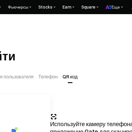
Фьючерсы
Stocks
Earn
Square
Еще
йти
я пользователя
Телефон
QR код
Используйте камеру телефон
приложение
Gate
для сканир