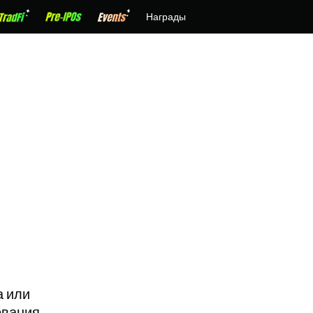
Награды
а или
ования