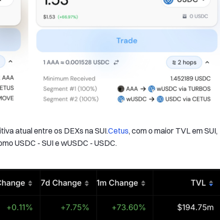
iva atual entre os DEXs na SUI.
Cetus
, com o maior TVL em SUI,
s como USDC - SUI e wUSDC - USDC.