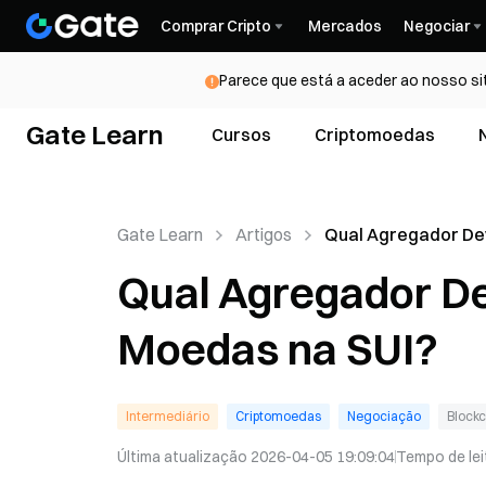
Comprar Cripto
Mercados
Negociar
Parece que está a aceder ao nosso si
Gate Learn
Cursos
Criptomoedas
Gate Learn
Artigos
Qual Agregador De
para Comprar Moe
Qual Agregador D
SUI?
Moedas na SUI?
Intermediário
Criptomoedas
Negociação
Blockc
Última atualização
2026-04-05 19:09:04
Tempo de lei