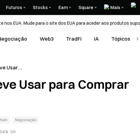
Futuros
Stocks
Earn
Square
Mais
te nos EUA. Mude para o site dos EUA para aceder aos produtos supo
Negociação
Web3
TradFi
IA
Tópicos
ve Usar
das na
eve Usar para Comprar
hain
Negociação
tura
:
1m