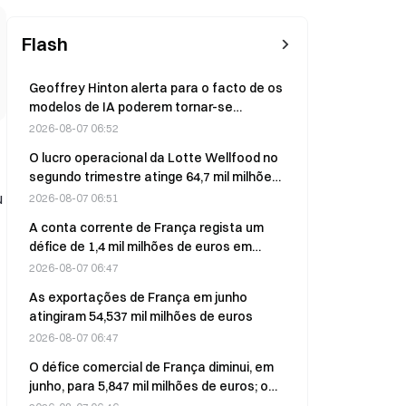
Flash
Geoffrey Hinton alerta para o facto de os
modelos de IA poderem tornar-se
incontroláveis; incidentes recentes na
2026-08-07 06:52
Anthropic, na OpenAI e na Meta
O lucro operacional da Lotte Wellfood no
segundo trimestre atinge 64,7 mil milhões
de KRW, sobe 89% face ao ano anterior e
u
2026-08-07 06:51
supera as estimativas
A conta corrente de França regista um
défice de 1,4 mil milhões de euros em
junho; défice do mês anterior revisto em
2026-08-07 06:47
alta
As exportações de França em junho
atingiram 54,537 mil milhões de euros
2026-08-07 06:47
O défice comercial de França diminui, em
junho, para 5,847 mil milhões de euros; o
valor do mês anterior é revisto para 7,729