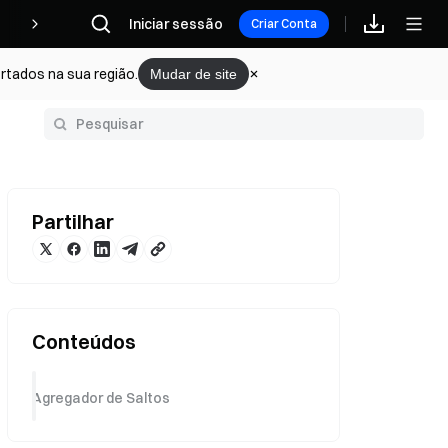
Iniciar sessão
Recompensas
Criar Conta
rtados na sua região.
Mudar de site
Glossário
Partilhar
Conteúdos
Agregador de Saltos