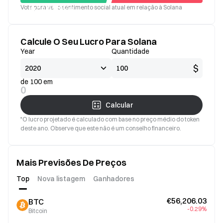
Vote para ver o sentimento social atual em relação à Solana
Bom
Mau
Calcule O Seu Lucro Para Solana
Year
Quantidade
$
de 100 em
0
Calcular
*O lucro projetado é calculado com base no preço médio do token
deste ano. Observe que este não é um conselho financeiro.
Mais Previsões De Preços
Top
Nova listagem
Ganhadores
€56,206.03
BTC
-0.29%
Bitcoin