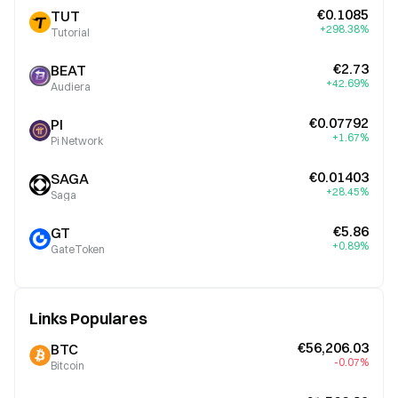
€0.1085
TUT
+298.38%
Tutorial
€2.73
BEAT
+42.69%
Audiera
€0.07792
PI
+1.67%
Pi Network
€0.01403
SAGA
+28.45%
Saga
€5.86
GT
+0.89%
GateToken
Links Populares
€56,206.03
BTC
-0.07%
Bitcoin