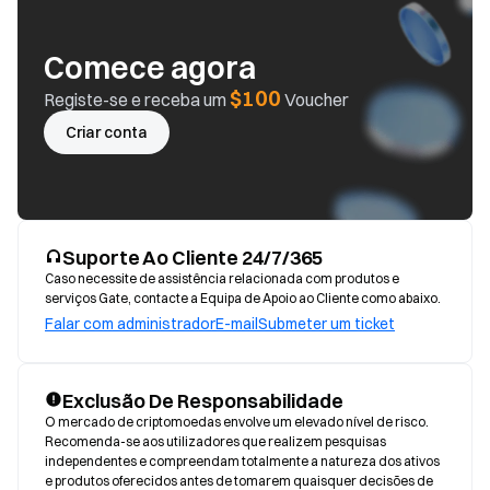
Comece agora
$100
Registe-se e receba um
Voucher
Criar conta
Suporte Ao Cliente 24/7/365
Caso necessite de assistência relacionada com produtos e
serviços Gate, contacte a Equipa de Apoio ao Cliente como abaixo.
Falar com administrador
E-mail
Submeter um ticket
Exclusão De Responsabilidade
O mercado de criptomoedas envolve um elevado nível de risco. 
Recomenda-se aos utilizadores que realizem pesquisas 
independentes e compreendam totalmente a natureza dos ativos 
e produtos oferecidos antes de tomarem quaisquer decisões de 