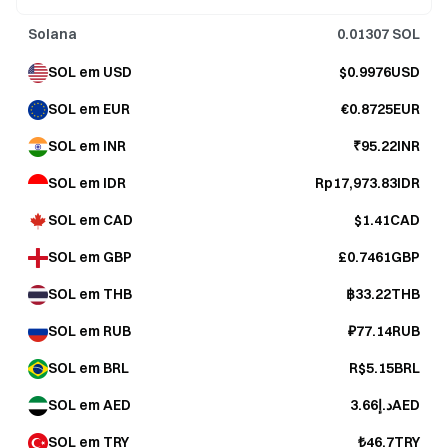
Solana
0.01307
SOL
SOL em USD
$0.9976USD
SOL em EUR
€0.8725EUR
SOL em INR
₹95.22INR
SOL em IDR
Rp17,973.83IDR
SOL em CAD
$1.41CAD
SOL em GBP
£0.7461GBP
SOL em THB
฿33.22THB
SOL em RUB
₽77.14RUB
SOL em BRL
R$5.15BRL
SOL em AED
د.إ3.66AED
SOL em TRY
₺46.7TRY