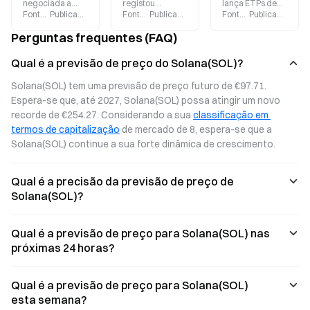
negociada a
registou
lança ETPs de
Fonte
:
Gate.blog
Publicado
:
2026-07-30
Fonte
:
Gate.blog
Publicado
:
2026-07-29
Fonte
:
Gate.blog
Publicado
:
2026
73,28 $ e a XRP a
recentemente
staking de
1,07 $, enquanto
uma valorização
Ethereum e
Perguntas frequentes (FAQ)
o Índice de
significativa,
Solana na NYSE
Medo e
atingindo novos
Arca, com uma
Qual é a previsão de preço do Solana(SOL)?
Ganância
máximos antes
comissão de
recuou para 28.
de corrigir, após
0,14 % e
Solana(SOL) tem uma previsão de preço futuro de €97.71. 
Este artigo
a
distribuição de
Espera-se que, até 2027, Solana(SOL) possa atingir um novo 
recorre a dados
implementação
95 % das
recorde de €254.27. Considerando a sua 
classificação em 
históricos para
de várias
recompensas de
realizar
atualizações
staking aos
termos de capitalização
 de mercado de 8, espera-se que a 
backtesting do
relevantes no
acionistas.
Solana(SOL) continue a sua forte dinâmica de crescimento.
desempenho do
protocolo:
BTC durante
aumento da taxa
períodos de
de recompra
Qual é a precisão da previsão de preço de
medo,
para 35 % ao
Solana(SOL)?
analisando as
nível do
implicações
protocolo,
estruturais do
redução das
Qual é a previsão de preço para Solana(SOL) nas
sentimento atual
emissões de
próximas 24 horas?
do mercado.
staking e
lançamento de
opções tanto
Qual é a previsão de preço para Solana(SOL)
para SOL como
esta semana?
para XAUT.