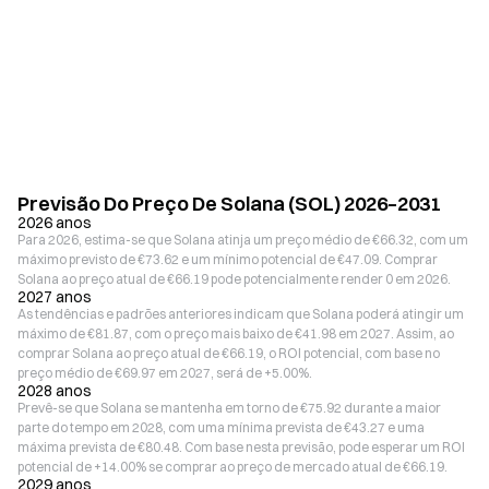
Previsão Do Preço De Solana (SOL) 2026–2031
2026 anos
Para 2026, estima-se que Solana atinja um preço médio de €66.32, com um
máximo previsto de €73.62 e um mínimo potencial de €47.09. Comprar
Solana ao preço atual de €66.19 pode potencialmente render 0 em 2026.
2027 anos
As tendências e padrões anteriores indicam que Solana poderá atingir um
máximo de €81.87, com o preço mais baixo de €41.98 em 2027. Assim, ao
comprar Solana ao preço atual de €66.19, o ROI potencial, com base no
preço médio de €69.97 em 2027, será de +5.00%.
2028 anos
Prevê-se que Solana se mantenha em torno de €75.92 durante a maior
parte do tempo em 2028, com uma mínima prevista de €43.27 e uma
máxima prevista de €80.48. Com base nesta previsão, pode esperar um ROI
potencial de +14.00% se comprar ao preço de mercado atual de €66.19.
2029 anos