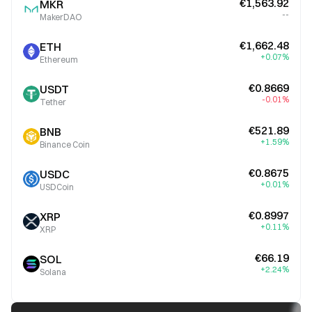
€1,563.92
MKR
--
MakerDAO
€1,662.48
ETH
+0.07%
Ethereum
€0.8669
USDT
-0.01%
Tether
€521.89
BNB
+1.59%
Binance Coin
€0.8675
USDC
+0.01%
USDCoin
€0.8997
XRP
+0.11%
XRP
€66.19
SOL
+2.24%
Solana