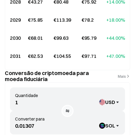
2028
€43.27
€80.48
€75.92
+14.00%
2029
€75.85
€113.39
€78.2
+18.00%
2030
€68.01
€99.63
€95.79
+44.00%
2031
€62.53
€104.55
€97.71
+47.00%
Conversão de criptomoeda para
Mais
moeda fiduciária
Quantidade
USD
Converter para
SOL