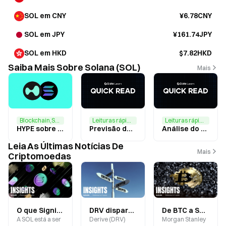
SOL em CNY
¥6.78CNY
SOL em JPY
¥161.74JPY
SOL em HKD
$7.82HKD
Saiba Mais Sobre Solana (SOL)
Mais
Blockchain,Solana
Leituras rápidas,Previsão do mercado
Leituras rápidas
HYPE sobre SOL?
Previsão de Preço do SOL: SOL Pronto para Desafiar a Marca dos $300 em Breve
Análise do Preço do SOL Hoje: SOL supera os 200 $ com a melhoria do sentimento de mercado
Leia As Últimas Notícias De
Mais
Criptomoedas
O que Significa um Índice de Medo de 28? Interpretar o Sentimento de Mercado enquanto SOL e XRP Enfrentam Pressão em Simultâneo
DRV dispara e recua: poderá a expansão institucional da Derive e as recompras de tokens redefinir o seu modelo de valorização?
De BTC a SOL: Como os ETP de Staking do Morgan Stanley Estão a Redefinir as Alocações Institucionais em Criptoativos
A SOL está a ser
Derive (DRV)
Morgan Stanley