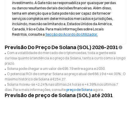
investimento. A Gate não se responsabiliza por quaisquer perdas 
ou danos resultantes de tais decisões financeiras. Além disso, 
tenha em atenção que a Gate pode não ser capaz de fornecer 
serviços completos em determinados mercados e jurisdições, 
incluindo, mas não se limitando a, Estados Unidos da América, 
Canadá, Irão e Cuba. Para mais informações sobre Locais 
Restritos, consulte a 
Secção do Acordo do Utilizador.
Previsão Do Preço De Solana (SOL) 2026–2031
Com a volatilidade do mercado de criptomoedas, toda a gente está
curiosa quanto à tendência e o preço da Solana, tanto a curto como a longo
prazo.
Solana pode chegar a um valor de €95.79 entre agora e 2030.
O potencial ROI de comprar Solana ao preço atual de €66.19 é +44.00% , O
máximo histórico de Solana é €254.27.
Solana moveu-se +2.24% nas últimas 24 horas e +4.39% nos últimos 7
dias. Para mais informações, consulte
preço de Solana
agora.
Previsão de preço de Solana (SOL) até 2031