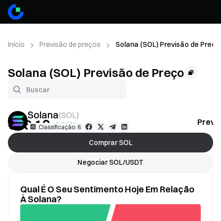
Início
Previsão de preços
Solana (SOL) Previsão de Preço
Solana (SOL) Previsão de Preço
Solana
(
SOL
)
€66.19
Previ
+2.24%
Classificação: 8
Comprar SOL
Negociar SOL/USDT
Qual É O Seu Sentimento Hoje Em Relação
À Solana?