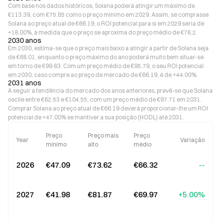
Com base nos dados históricos, Solana poderá atingir um máximo de
€113.39, com €75.85 como o preço mínimo em 2029. Assim, se comprasse
Solana ao preço atual de €66.19, o ROI potencial para si em 2029 seria de
+18.00%, à medida que o preço se aproxima do preço médio de €78.2.
2030 anos
Em 2030, estima-se que o preço mais baixo a atingir a partir de Solana seja
de €68.01, enquanto o preço máximo do ano poderá muito bem situar-se
em torno de €99.63. Com um preço médio de €95.79, o seu ROI potencial
em 2030, caso compre ao preço de mercado de €66.19, é de +44.00%.
2031 anos
A seguir a tendência do mercado dos anos anteriores, prevê-se que Solana
oscile entre €62.53 e €104.55, com um preço médio de €97.71 em 2031.
Comprar Solana ao preço atual de €66.19 deverá proporcionar-lhe um ROI
potencial de +47.00% se mantiver a sua posição (HODL) até 2031.
Preço
Preço mais
Preço
Year
Variação
mínimo
alto
médio
2026
€47.09
€73.62
€66.32
--
2027
€41.98
€81.87
€69.97
+5.00%