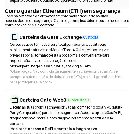
Suporte ao cliente dedicado disponível 24/7 em vários idiomas.
Como guardar Ethereum (ETH) em segurança
Escolha o método de armazenamento mais adequado às suas
necessidades de segurança. Cada opção implica diferentes compromissos
entre conveniência e controlo.
Carteira da Gate Exchange
Custódia
Os seus ativos têm cobertura total por reservas, auditáveis
publicamente através de Merkle Tree. A Gate gere as chaves
privadas por si, tornando esta a opção mais conveniente para
negociação ativa e recuperação de conta.
Melhor para:
negociação diária, staking e Earn
*
Observação: Não controla diretamente as chaves privadas. Ative
sempre a autenticação de dois fatores (2FA) e o código anti-phishing
para proteger a sua conta.
Carteira Gate Web3
Autocustódia
Detém as suas próprias chaves privadas, com tecnologia MPC (Multi-
Party Computation) para maior segurança. Aceda a aplicações DeFi,
troque tokens e interaja com dApps diretamente a partir da sua
carteira.
Ideal para:
acesso a DeFi e controlo a longo prazo