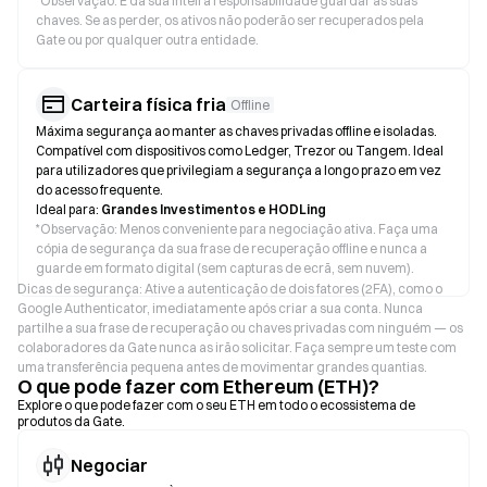
*
Observação: É da sua inteira responsabilidade guardar as suas
chaves. Se as perder, os ativos não poderão ser recuperados pela
Gate ou por qualquer outra entidade.
Carteira física fria
Offline
Máxima segurança ao manter as chaves privadas offline e isoladas.
Compatível com dispositivos como Ledger, Trezor ou Tangem. Ideal
para utilizadores que privilegiam a segurança a longo prazo em vez
do acesso frequente.
Ideal para:
Grandes Investimentos e HODLing
*
Observação: Menos conveniente para negociação ativa. Faça uma
cópia de segurança da sua frase de recuperação offline e nunca a
guarde em formato digital (sem capturas de ecrã, sem nuvem).
Dicas de segurança: Ative a autenticação de dois fatores (2FA), como o
Google Authenticator, imediatamente após criar a sua conta. Nunca
partilhe a sua frase de recuperação ou chaves privadas com ninguém — os
colaboradores da Gate nunca as irão solicitar. Faça sempre um teste com
uma transferência pequena antes de movimentar grandes quantias.
O que pode fazer com Ethereum (ETH)?
Explore o que pode fazer com o seu ETH em todo o ecossistema de
produtos da Gate.
Negociar