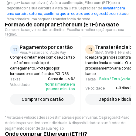
(preço + taxas aplicáveis). Após a confirmação, Ethereum (ETH) será
depositado na sua carteira à vista da Gate. Se precisar de
levantar para
uma carteira externa
,
confirme que a rede e o endereço estão corretos
e
faça primeiro uma pequena transferência de teste.
Formas de comprar Ethereum (ETH) na Gate
Compare taxas, velocidade e limites. Escolha a melhor opção para a sua
região.
Pagamento por cartão
Transferência ba
Visa, Mastercard, Apple Pay
SEPA, SWIFT, FPS, etc.
Compre diretamente com o seu cartão
Ideal para grandes compras p
— não é necessário pré-
transferência bancária. O tem
carregamento. Protegido por
processamento varia consoan
fornecedores certificados PCI-DSS.
banco.
Cerca de 1–5 %*
Baixo / Zero (varia 
Taxas
Taxas
Normalmente em
Velocidade
1–3 dias útei
Velocidade
poucos minutos
Comprar com cartão
Depósito Fiduciári
* As taxas e velocidades são estimativas e podem variar. Os preços P2P são
definidos por vendedores individuais. A disponibilidade dos métodos de
pagamento depende da sua região.
Onde comprar Ethereum (ETH)?