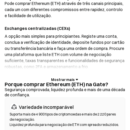
Pode comprar Ethereum (ETH) através de três canais principais,
cada um com diferentes compromissos entre rapidez, controlo
e facilidade de utilização.
Exchanges centralizadas (CEXs)
A opção mais simples para principiantes. Registe uma conta,
conclua a verificação de identidade, deposite fundos por cartão
ou transferência bancária e faça uma ordem de compra. Procure
uma plataforma que liste ETH com volume de negociação
suficiente, taxas transparentes e funcionalidades de segurança
robustas, como 2FA e armazenamento a frio.
Carteiras de criptomoedas
Porque comprar Ethereum (ETH) na Gate?
Para utilizadores que dão prioridade à autocustódia. As
Segurança comprovada, liquidez profunda e mais de uma década
de confiança.
carteiras não custodiais permitem-lhe guardar as suas próprias
chaves privadas e trocar tokens diretamente na interface da
Variedade incomparável
carteira. Algumas carteiras também oferecem uma rampa de
entrada fiduciária, permitindo-lhe comprar ETH com cartão de
Suporta mais de 4 900 tipos de criptomoedas e mais de 2 220 pares
de negociação.
crédito sem passar primeiro por uma exchange. Faça sempre
Liquidez profunda para negociação de ETH com spreads reduzidos.
uma cópia de segurança da sua frase de recuperação e verifique