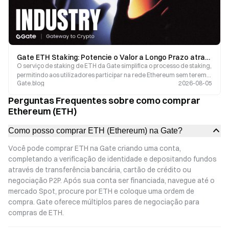
Gate ETH Staking: Potencie o Valor a Longo Prazo através do Ecossistema Ethereum
O serviço de staking de ETH da Gate simplifica o processo de staking,
permitindo aos utilizadores participar na rede Ethereum sem terem
Gate.blog
2026-08-05
de gerir diretamente os nós de validação.
Perguntas Frequentes sobre como comprar
Ethereum (ETH)
Como posso comprar ETH (Ethereum) na Gate?
Você pode comprar ETH na Gate criando uma conta,
completando a verificação de identidade e depositando fundos
através de transferência bancária, cartão de crédito ou
negociação P2P. Após sua conta ser financiada, navegue até o
mercado Spot, procure por ETH e coloque uma ordem de
compra. Gate oferece múltiplos pares de negociação para
compras de ETH.