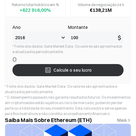
Retorno total histórico em %
Volume de negociação 24 h
+622 916,00%
€138,21M
Ano
Montante
$
* Fonte dos dados: Gate Market Data. Os valores são aproximados
e atualizados periodicamente.
0
Calcule o seu lucro
* Fonte dos dados: Gate Market Data. Os valores são aproximados e
atualizados periodicamente.
* O desempenho passado não garante resultados futuros. Os investimentos
em criptomoedas estão sujeitos ao risco de mercado, podendo perder
parte ou a totalidade do seu investimento. Esta calculadora serve apenas
para fins ilustrativos e não constitui aconselhamento financeiro.
Saiba Mais Sobre Ethereum (ETH)
Mais