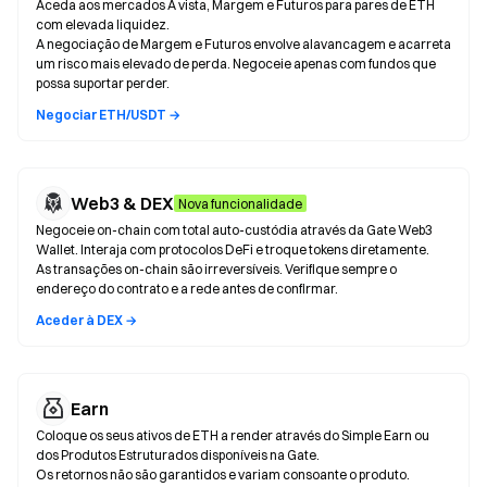
Aceda aos mercados À vista, Margem e Futuros para pares de ETH
com elevada liquidez.
A negociação de Margem e Futuros envolve alavancagem e acarreta
um risco mais elevado de perda. Negoceie apenas com fundos que
possa suportar perder.
Negociar ETH/USDT →
Web3 & DEX
Nova funcionalidade
Negoceie on-chain com total auto-custódia através da Gate Web3
Wallet. Interaja com protocolos DeFi e troque tokens diretamente.
As transações on-chain são irreversíveis. Verifique sempre o
endereço do contrato e a rede antes de confirmar.
Aceder à DEX →
Earn
Coloque os seus ativos de ETH a render através do Simple Earn ou
dos Produtos Estruturados disponíveis na Gate.
Os retornos não são garantidos e variam consoante o produto.