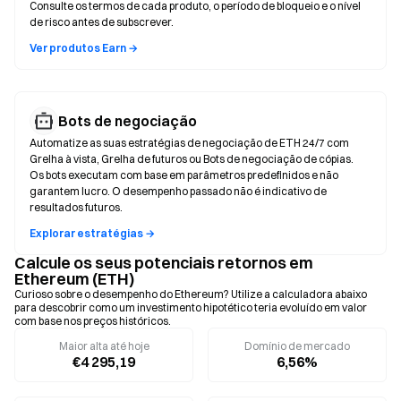
Consulte os termos de cada produto, o período de bloqueio e o nível
de risco antes de subscrever.
Ver produtos Earn →
Bots de negociação
Automatize as suas estratégias de negociação de ETH 24/7 com
Grelha à vista, Grelha de futuros ou Bots de negociação de cópias.
Os bots executam com base em parâmetros predefinidos e não
garantem lucro. O desempenho passado não é indicativo de
resultados futuros.
Explorar estratégias →
Calcule os seus potenciais retornos em
Ethereum (ETH)
Curioso sobre o desempenho do Ethereum? Utilize a calculadora abaixo
para descobrir como um investimento hipotético teria evoluído em valor
com base nos preços históricos.
Maior alta até hoje
Domínio de mercado
€4 295,19
6,56%