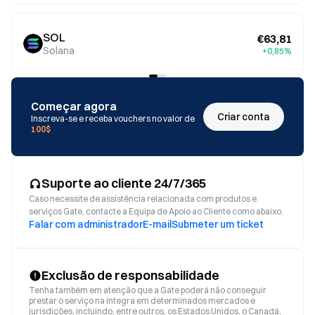
SOL
€63,81
Solana
+0,85%
Começar agora
Criar conta
Inscreva-se e receba vouchers no valor de
100$
Suporte ao cliente 24/7/365
Caso necessite de assistência relacionada com produtos e
serviços Gate, contacte a Equipa de Apoio ao Cliente como abaixo.
Falar com administrador
E-mail
Submeter um ticket
Exclusão de responsabilidade
Tenha também em atenção que a Gate poderá não conseguir
prestar o serviço na íntegra em determinados mercados e
jurisdições, incluindo, entre outros, os Estados Unidos, o Canadá,