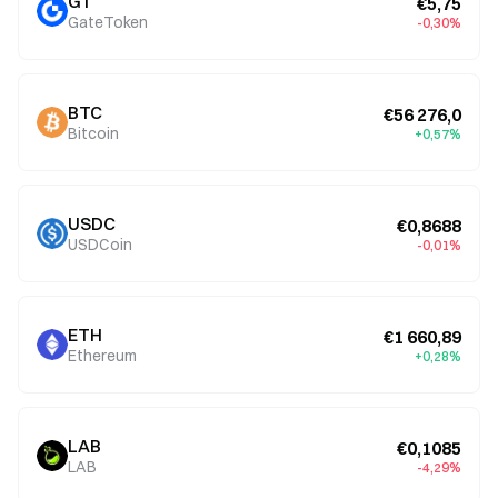
GT
€5,75
GateToken
-0,30%
BTC
€56 276,0
Bitcoin
+0,57%
USDC
€0,8688
USDCoin
-0,01%
ETH
€1 660,89
Ethereum
+0,28%
LAB
€0,1085
LAB
-4,29%