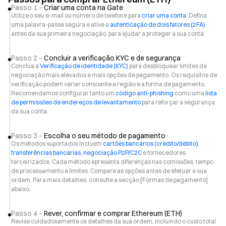
Passo 1 –
Criar uma conta na Gate
Utilize o seu e-mail ou número de telefone para
criar uma conta
. Defina
uma palavra-passe segura e ative a
autenticação de dois fatores (2FA)
antes da sua primeira negociação, para ajudar a proteger a sua conta.
Passo 2 –
Concluir a verificação KYC e de segurança
Conclua a
Verificação de identidade (KYC)
para desbloquear limites de
negociação mais elevados e mais opções de pagamento. Os requisitos de
verificação podem variar consoante a região e a forma de pagamento.
Recomendamos configurar tanto um
código anti-phishing
como uma
lista
de permissões de endereços de levantamento
para reforçar a segurança
da sua conta.
Passo 3 –
Escolha o seu método de pagamento
Os métodos suportados incluem
cartões bancários (crédito/débito)
,
transferências bancárias
,
negociação P2P/C2C
e fornecedores
terceirizados. Cada método apresenta diferenças nas comissões, tempo
de processamento e limites. Compare as opções antes de efetuar a sua
ordem. Para mais detalhes, consulte a secção [Formas de pagamento]
abaixo.
Passo 4 –
Rever, confirmar e comprar Ethereum (ETH)
Revise cuidadosamente os detalhes da sua ordem, incluindo o custo total