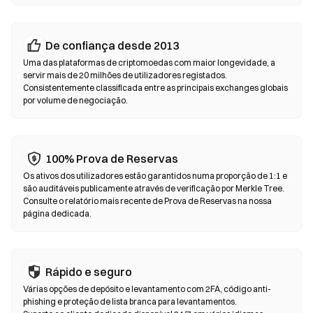
os endereços dos contratos antes de confirmar qualquer
transação.
De confiança desde 2013
Exchanges Descentralizadas (DEX)
Uma das plataformas de criptomoedas com maior longevidade, a
Negoceie diretamente entre pares, sem intermediários. As DEX
servir mais de 20 milhões de utilizadores registados.
Consistentemente classificada entre as principais exchanges globais
utilizam contratos inteligentes para executar trocas em
por volume de negociação.
blockchain — não é necessário registo nem verificação de
identidade. Ligue uma wallet compatível, selecione o par de
tokens, defina a tolerância de derrapagem e confirme o swap.
Tenha em atenção que se aplicam taxas de gas e os preços
100% Prova de Reservas
podem diferir dos mercados centralizados devido à
Os ativos dos utilizadores estão garantidos numa proporção de 1:1 e
profundidade de liquidez. A maioria da atividade nas DEX ocorre
são auditáveis publicamente através de verificação por Merkle Tree.
em blockchains compatíveis com EVM, como Ethereum, BNB
Consulte o relatório mais recente de Prova de Reservas na nossa
Chain e Polygon.
página dedicada.
Rápido e seguro
Várias opções de depósito e levantamento com 2FA, código anti-
phishing e proteção de lista branca para levantamentos.