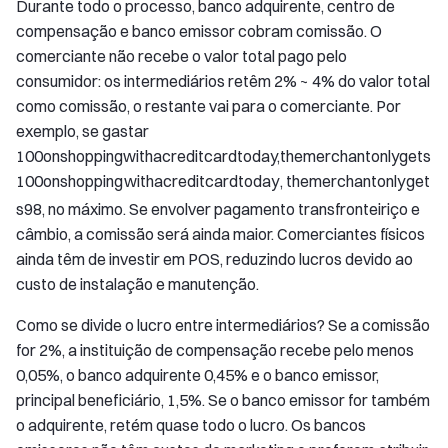
Durante todo o processo, banco adquirente, centro de
compensação e banco emissor cobram comissão. O
comerciante não recebe o valor total pago pelo
consumidor: os intermediários retêm 2% ~ 4% do valor total
como comissão, o restante vai para o comerciante. Por
exemplo, se gastar
100
o
n
s
h
o
p
p
i
n
g
w
i
t
h
a
c
r
e
d
i
t
c
a
r
d
t
o
d
a
y
,
t
h
e
m
e
r
c
h
a
n
t
o
n
l
y
g
e
t
s
100
o
n
s
h
o
pp
in
g
w
i
t
ha
cre
d
i
t
c
a
r
d
t
o
d
a
y
,
t
h
e
m
erc
han
t
o
n
l
y
g
e
t
s
98, no máximo. Se envolver pagamento transfronteiriço e
câmbio, a comissão será ainda maior. Comerciantes físicos
ainda têm de investir em POS, reduzindo lucros devido ao
custo de instalação e manutenção.
Como se divide o lucro entre intermediários? Se a comissão
for 2%, a instituição de compensação recebe pelo menos
0,05%, o banco adquirente 0,45% e o banco emissor,
principal beneficiário, 1,5%. Se o banco emissor for também
o adquirente, retém quase todo o lucro. Os bancos