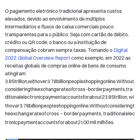
O pagamento eletrónico tradicional apresenta custos
elevados, devido ao envolvimento de múltiplos
intermediários e fluxos de caixa comerciais pouco
transparentes para o público. Seja com cartão de débito,
crédito ou QR code, o banco ou a instituição de
compensação cobram sempre taxas. Tomando o
Digital
2022: Global Overview Report
como exemplo, em 2022 as
receitas globais de compras online de bens de consumo
atingiram
3.85
t
r
i
l
l
i
o
n
,
w
i
t
h
o
v
e
r
3.78
b
i
l
l
i
o
n
p
e
o
p
l
e
s
h
o
p
p
i
n
g
o
n
l
i
n
e
.
W
i
t
h
o
u
t
c
o
n
s
i
d
e
r
i
n
g
t
h
e
e
x
c
h
a
n
g
e
r
a
t
e
o
f
c
r
o
s
s
−
b
o
r
d
e
r
p
a
y
m
e
n
t
s
,
t
r
a
d
i
t
i
o
n
a
l
e
l
e
c
t
r
o
n
i
c
p
a
y
m
e
n
t
a
c
c
o
u
n
t
s
f
o
r
a
b
o
u
t
2
3.85
t
r
i
ll
i
o
n
,
w
i
t
h
o
v
er
3.78
bi
ll
i
o
n
p
eo
pl
es
h
o
pp
in
g
o
n
l
in
e
.
Wi
t
h
o
u
t
co
n
s
i
d
er
in
g
t
h
ee
x
c
han
g
er
a
t
eo
f
cross
−
b
or
d
er
p
a
y
m
e
n
t
s
,
t
r
a
d
i
t
i
o
na
l
e
l
ec
t
ro
ni
c
p
a
y
m
e
n
t
a
cco
u
n
t
s
f
or
ab
o
u
t
2
100 mil milhões.