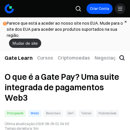
Criar Conta
Parece que está a aceder ao nosso site nos EUA. Mude para o
site dos EUA para aceder aos produtos suportados na sua
região.
Mudar de site
Gate Learn
Cursos
Criptomoedas
Negociação
W
O que é a Gate Pay? Uma suite
integrada de pagamentos
Web3
Principiante
Web3
Blockchain
DeFi
Tutorial
Produtos Gate
Última atualização
2026-08-05 01:04:50
Tempo de leitura
:
5m