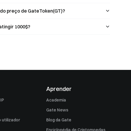
 do preço de GateToken(GT)?
tingir 1000$?
Aprender
IP
Academia
Gate News
utilizador
Blog da Gate
Enciclopédia de Criptomoedas