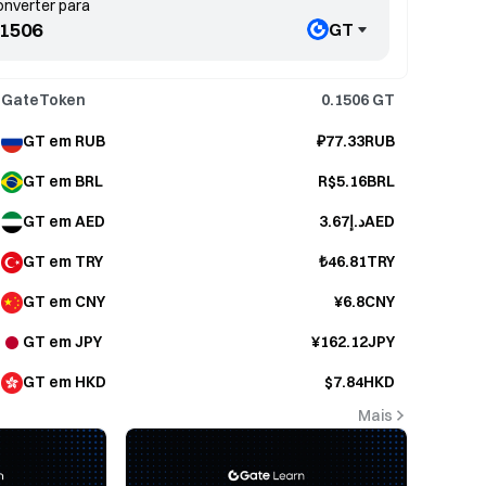
nverter para
GT
GateToken
0.1506
GT
GT em RUB
₽77.33RUB
GT em BRL
R$5.16BRL
GT em AED
د.إ3.67AED
GT em TRY
₺46.81TRY
GT em CNY
¥6.8CNY
GT em JPY
¥162.12JPY
GT em HKD
$7.84HKD
Mais