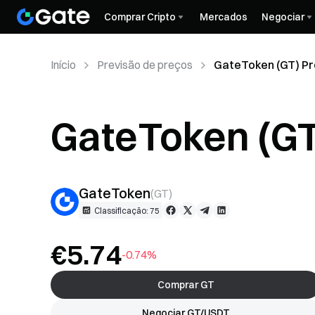
Comprar Cripto
Mercados
Negociar
Início
Previsão de preços
GateToken (GT) Pr
GateToken (GT
GateToken
(
GT
)
Classificação: 75
€5.74
-0.74%
Comprar GT
Negociar GT/USDT