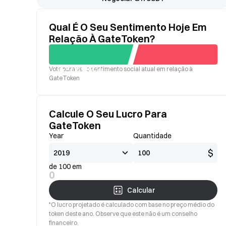
Qual É O Seu Sentimento Hoje Em
Relação À GateToken?
Vote para ver o sentimento social atual em relação à
Bom
Mau
GateToken
Calcule O Seu Lucro Para
GateToken
Year
Quantidade
$
de 100 em
0
Calcular
*O lucro projetado é calculado com base no preço médio do
token deste ano. Observe que este não é um conselho
financeiro.