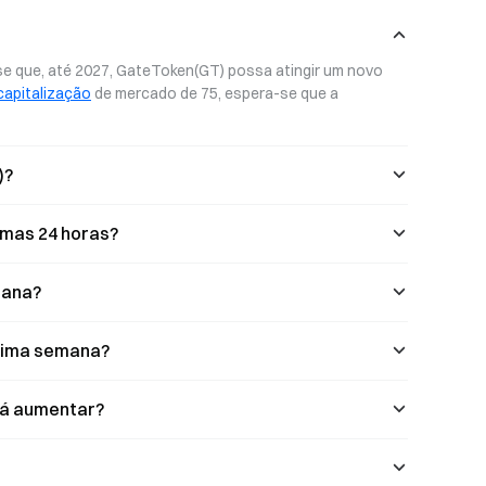
ais de 150
comerciantes Visa em todo o mundo.
Visa em todo o
Beneficie-se de ausência de anuidades e
ícios mais
de um processo de adesão rápido.
e que, até 2027, GateToken(GT) possa atingir um novo 
rir.
Descubra as vantagens e as novidades
do Gate Card.
capitalização
 de mercado de 75, espera-se que a 
)?
imas 24 horas?
mana?
óxima semana?
rá aumentar?