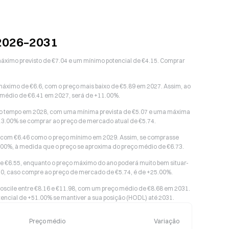
 2026–2031
áximo previsto de €7.04 e um mínimo potencial de €4.15. Comprar
áximo de €6.6, com o preço mais baixo de €5.89 em 2027. Assim, ao
o médio de €6.41 em 2027, será de +11.00%.
do tempo em 2028, com uma mínima prevista de €5.07 e uma máxima
+13.00% se comprar ao preço de mercado atual de €5.74.
, com €6.46 como o preço mínimo em 2029. Assim, se comprasse
7.00%, à medida que o preço se aproxima do preço médio de €6.73.
 de €6.55, enquanto o preço máximo do ano poderá muito bem situar-
30, caso compre ao preço de mercado de €5.74, é de +25.00%.
oscile entre €8.16 e €11.98, com um preço médio de €8.68 em 2031.
encial de +51.00% se mantiver a sua posição (HODL) até 2031.
Preço médio
Variação