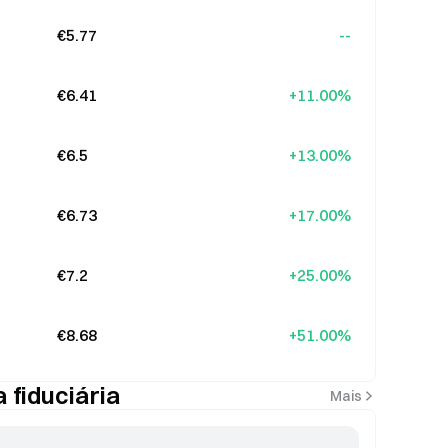
€5.77
--
€6.41
+11.00%
€6.5
+13.00%
€6.73
+17.00%
€7.2
+25.00%
€8.68
+51.00%
fiduciária
Mais