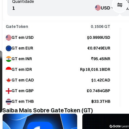
Quantidade
Co
USD
GateToken
0.1506
GT
GT em USD
$0.9999USD
GT em EUR
€0.8749EUR
GT em INR
₹95.45INR
GT em IDR
Rp18,016.18IDR
GT em CAD
$1.42CAD
GT em GBP
£0.7484GBP
GT em THB
฿33.3THB
Saiba Mais Sobre GateToken (GT)