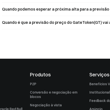
Quando podemos esperar a próxima alta para a previsão
Quando é que a previsão do preço do GateToken(GT) vai a
Produtos
Serviços
P2P
Benefícios V
Conversão e negociação em
Institucional
blocos
Feedback do 
Negociação à vista
racle Red Bull
Anúncio