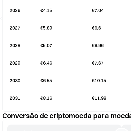
2026
€4.15
€7.04
2027
€5.89
€6.6
2028
€5.07
€6.96
2029
€6.46
€7.67
2030
€6.55
€10.15
2031
€8.16
€11.98
Conversão de criptomoeda para moeda 