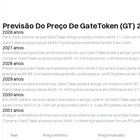
Previsão Do Preço De GateToken (GT)
2026 anos
Para 2026, estima-se que GateToken atinja um preço médio de €5.77, com um m
GateToken ao preço atual de €5.74 pode potencialmente render 0 em 2026.
2027 anos
As tendências e padrões anteriores indicam que GateToken poderá atingir um m
comprar GateToken ao preço atual de €5.74, o ROI potencial, com base no preç
2028 anos
Prevê-se que GateToken se mantenha em torno de €6.5 durante a maior parte 
prevista de €6.96. Com base nesta previsão, pode esperar um ROI potencial de 
2029 anos
Com base nos dados históricos, GateToken poderá atingir um máximo de €7.67
GateToken ao preço atual de €5.74, o ROI potencial para si em 2029 seria de +1
2030 anos
Em 2030, estima-se que o preço mais baixo a atingir a partir de GateToken seja
se em torno de €10.15. Com um preço médio de €7.2, o seu ROI potencial em 20
2031 anos
A seguir a tendência do mercado dos anos anteriores, prevê-se que GateToken 
Comprar GateToken ao preço atual de €5.74 deverá proporcionar-lhe um ROI pot
Year
Preço mínimo
Preço mais alto