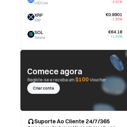
-0.01%
USDCoin
€0.8901
XRP
-1.60%
XRP
€64.18
SOL
+1.30%
Solana
Comece agora
$100
Registe-se e receba um
Voucher
Criar conta
Suporte Ao Cliente 24/7/365