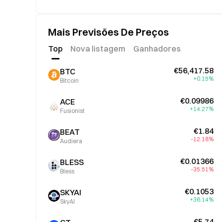
Mais Previsões De Preços
Top
Nova listagem
Ganhadores
€56,417.58
BTC
+0.15%
Bitcoin
€0.09986
ACE
+14.27%
Fusionist
€1.84
BEAT
-12.18%
Audiera
€0.01366
BLESS
-35.51%
Bless
€0.1053
SKYAI
+36.14%
SkyAI
€5.74