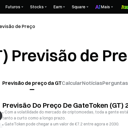
Futuros
Stocks
Earn
Square
Mais
evisão de Preço
) Previsão de Pr
Previsão de preço da GT
Calcular
Notícias
Perguntas
Previsão Do Preço De GateToken (GT)
Com a volatilidade do mercado de criptomoedas, toda a gente está
tanto a curto como a longo prazo.
GateToken pode chegar a um valor de €7.2 entre agora e 2030.