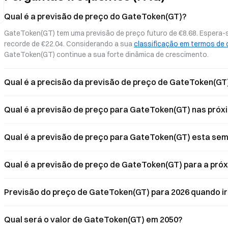
até 8 % de cashback nas compras,
e usufrua de acesso em m
tornando os ativos digitais realmente
milhões de comerciantes 
Qual é a previsão de preço do GateToken(GT)?
utilizáveis.
mundo. Descubra os benef
GateToken(GT) tem uma previsão de preço futuro de €8.68. Espera-s
recentes e saiba como ade
recorde de €22.04. Considerando a sua 
classificação em termos de 
GateToken(GT) continue a sua forte dinâmica de crescimento.
Qual é a precisão da previsão de preço de GateToken(GT
Qual é a previsão de preço para GateToken(GT) nas próx
Qual é a previsão de preço para GateToken(GT) esta se
Qual é a previsão de preço de GateToken(GT) para a pr
Previsão do preço de GateToken(GT) para 2026 quando i
Qual será o valor de GateToken(GT) em 2050?