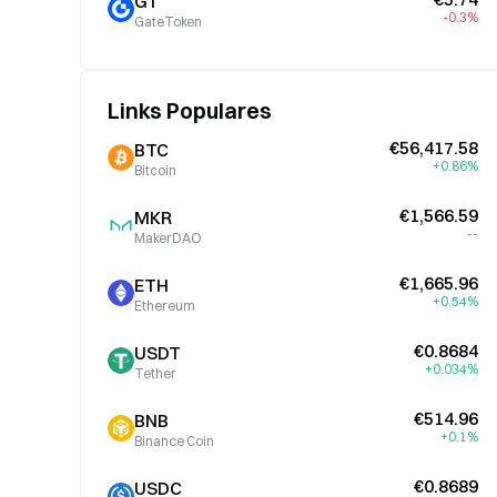
GT
-0.3%
GateToken
Links Populares
€56,417.58
BTC
+0.86%
Bitcoin
€1,566.59
MKR
--
MakerDAO
€1,665.96
ETH
+0.54%
Ethereum
€0.8684
USDT
+0.034%
Tether
€514.96
BNB
+0.1%
Binance Coin
€0.8689
USDC