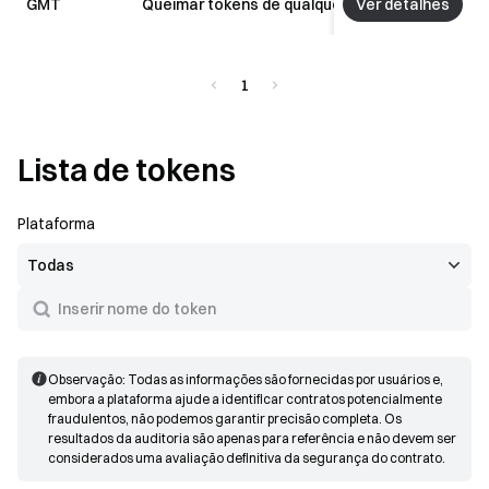
Ver detalhes
GMT
Queimar tokens de qualquer conta
Riscos
1
Lista de tokens
Plataforma
Observação: Todas as informações são fornecidas por usuários e,
embora a plataforma ajude a identificar contratos potencialmente
fraudulentos, não podemos garantir precisão completa. Os
resultados da auditoria são apenas para referência e não devem ser
considerados uma avaliação definitiva da segurança do contrato.