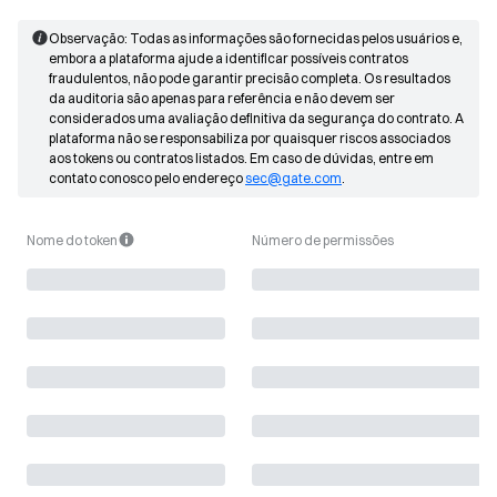
Observação: Todas as informações são fornecidas pelos usuários e,
embora a plataforma ajude a identificar possíveis contratos
fraudulentos, não pode garantir precisão completa. Os resultados
da auditoria são apenas para referência e não devem ser
considerados uma avaliação definitiva da segurança do contrato. A
plataforma não se responsabiliza por quaisquer riscos associados
aos tokens ou contratos listados. Em caso de dúvidas, entre em
contato conosco pelo endereço
sec@gate.com
.
Nome do token
Número de permissões