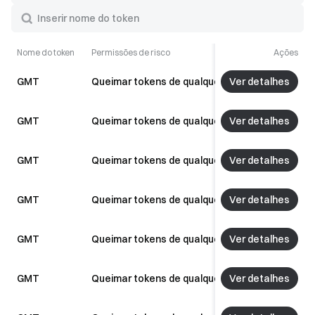
Nome do token
Permissões de risco
Ações
Status
Ver detalhes
GMT
Queimar tokens de qualquer conta
Riscos
Ver detalhes
GMT
Queimar tokens de qualquer conta
Riscos
Ver detalhes
GMT
Queimar tokens de qualquer conta
Riscos
Ver detalhes
GMT
Queimar tokens de qualquer conta
Riscos
Ver detalhes
GMT
Queimar tokens de qualquer conta
Riscos
Ver detalhes
GMT
Queimar tokens de qualquer conta
Riscos