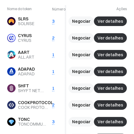
Nome do token
Plataforma
Ações
Número de permissões
Alertas 
SLRS
Negociar
Ver detalhes
3
SOL
0
SOLRISE
CYRUS
Negociar
Ver detalhes
2
MATIC
0
CYRUS
AART
Negociar
Ver detalhes
1
SOL
0
ALL.ART
ADAPAD
Negociar
Ver detalhes
1
ETH
BSC
0
ADAPAD
SHFT
Negociar
Ver detalhes
1
ETH
0
SHYFT NETWORK
COOKPROTOCOL
Negociar
Ver detalhes
2
ETH
0
COOK PROTOCOL
TONC
Negociar
Ver detalhes
3
ETH
0
TONCOMMUNITY