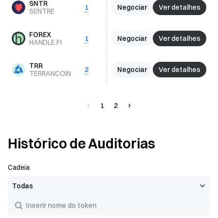
SNTR
Negociar
Ver detalhes
1
SOL
0
SENTRE
ETH
FOREX
Negociar
Ver detalhes
1
MATIC
0
HANDLE.FI
+
1
TRR
Negociar
Ver detalhes
2
BSC
0
TERRANCOIN
1
2
Histórico de Auditorias
Cadeia