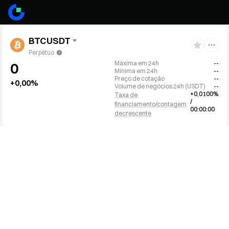
BTCUSDT
Perpétuo
Máxima em 24h
--
0
Mínima em 24h
--
Preço de cotação
--
+0,00%
Volume de negócios 24h
(
USDT
)
--
+0,0100%
Taxa de
/
financiamento/contagem
00:00:00
decrescente