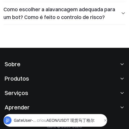
Como escolher a alavancagem adequada para
um bot? Como é feito o controlo de risco?
Sobre
Sobre nós
Produtos
Carreiras
P2P
Serviços
Sala de imprensa
Conversão e negociação em blocos
Benefícios VIP
Patrocinador da Oracle Red Bull Racing
Aprender
Negociação à vista
Institucional
Contrato de utilizador
Academia
Margem
GateUser-c19d22e1
criou
AEON/USDT 现货马丁格尔
Feedback do utilizador
Aviso de risco
Gate © 2013-2026.
Gate News
Centro Earn
喜堂机器人
criou
国际原油