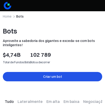
Home
Bots
Bots
Aproveite a sabedoria dos gigantes e exceda-se com bots
inteligentes!
$
4,74B
102 789
Total de Fundos Bots
Bots a decorrer
Criar um bot
Criar um bot
Tudo
Lateralmente
Em alta
Em baixa
Negociação 