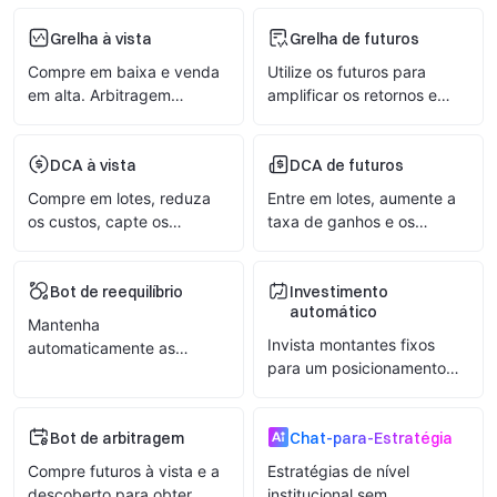
Grelha à vista
Grelha de futuros
Compre em baixa e venda
Utilize os futuros para
em alta. Arbitragem
amplificar os retornos e
automática em mercados
expandir o espaço de
oscilantes
arbitragem
DCA à vista
DCA de futuros
Compre em lotes, reduza
Entre em lotes, aumente a
os custos, capte os
taxa de ganhos e os
descontos
retornos por negociação
Bot de reequilíbrio
Investimento
automático
Mantenha
Invista montantes fixos
automaticamente as
para um posicionamento
relações de posição para
simples a longo prazo
uma alocação de ativos
fácil
Bot de arbitragem
Chat-para-Estratégia
Compre futuros à vista e a
Estratégias de nível
descoberto para obter
institucional sem