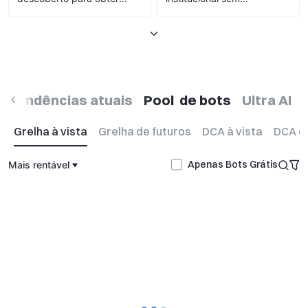
taxas de financiamento
código/barreira
constantes
Tendências atuais
Pool  de bots
Ultra AI
Pool de bots
Grelha à vista
Grelha de futuros
DCA à vista
DCA de
Apenas Bots Grátis
Mais rentável