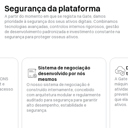
Segurança da plataforma
A partir do momento em que se regista na Gate, damos
prioridade à segurança dos seus ativos digitais. Combinamos
tecnologias avançadas, controlos internos rigorosos, gestão
de desenvolvimento padronizada e investimento constante na
segurança para proteger osseus ativos.
Sistema de negociação
desenvolvido por nós
e DNS
mesmos
A Gate 
t e
máquina
O nosso sistema de negociação é
 acesso
ativida
construído internamente, concebido
preven
com arquitetura modular e regularmente
que el
auditado para segurança para garantir
ativos.
alto desempenho, estabilidade e
segurança.