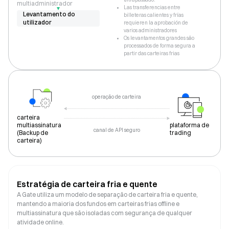
multiadministrador
Las transferencias entre
Levantamento do 
billeteras calientes y frías
utilizador
requieren la aprobación de
varios administradores
Os levantamentos grandes são
processados de forma segura a
partir das carteiras frias
operação de carteira
carteira
multiassinatura
plataforma de
canal de API seguro
(
Backup de
trading
carteira
)
Estratégia de carteira fria e quente
A Gate utiliza um modelo de separação de carteira fria e quente,
mantendo a maioria dos fundos em carteiras frias offline e
multiassinatura que são isoladas com segurança de qualquer
atividade online.