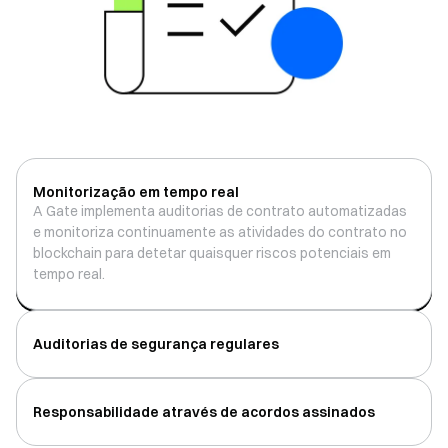
Monitorização em tempo real
A Gate implementa auditorias de contrato automatizadas
A Gate implementa auditorias de contrato automatizadas
e monitoriza continuamente as atividades do contrato no
e monitoriza continuamente as atividades do contrato no
blockchain para detetar quaisquer riscos potenciais em
blockchain para detetar quaisquer riscos potenciais em
tempo real.
tempo real.
Auditorias de segurança regulares
Responsabilidade através de acordos assinados