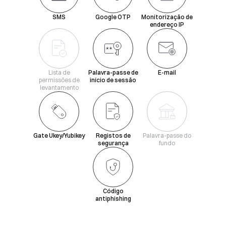
SMS
Google OTP
Monitorização de
endereço IP
Lista de
Palavra-passe de
E-mail
permissões de
início de sessão
levantamento
Gate Ukey/Yubikey
Registos de
Palavra-passe do
segurança
fundo
Código
antiphishing