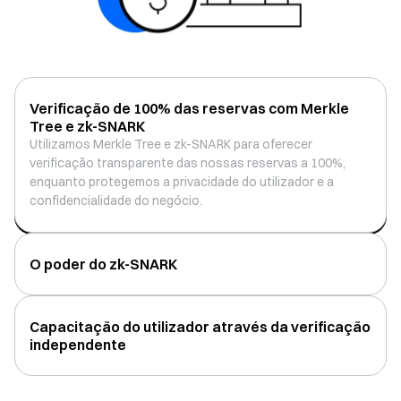
Verificação de 100% das reservas com Merkle
Tree e zk-SNARK
Utilizamos Merkle Tree e zk-SNARK para oferecer
Utilizamos Merkle Tree e zk-SNARK para oferecer
verificação transparente das nossas reservas a 100%,
verificação transparente das nossas reservas a 100%,
enquanto protegemos a privacidade do utilizador e a
enquanto protegemos a privacidade do utilizador e a
confidencialidade do negócio.
confidencialidade do negócio.
O poder do zk-SNARK
Capacitação do utilizador através da verificação
independente