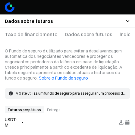
Dados sobre futuros
Taxa de financiamento
Dados sobre futuros
Índice
O Fundo de seguro é utilizado para evitar a desalavancagem
automática dos negociantes vencedores e proteger os
negociantes perdedores da falência em caso de liquidação.
Cresce principalmente a partir do excedente de liquidação. A
tabela seguinte apresenta os saldos atuais e históricos do
fundo de seguro.
Sobre o Fundo de seguro
A Gate utiliza um fundo de seguro para assegurar um processo de 
liquidação sem problemas. Quando a perda numa posição excede 
O fundo de seguro cresce principalmente a partir do excedente de 
a margem, o fundo de seguro será utilizado para cobrir a perda.
liquidação. Quando ocorre uma liquidação, a ordem é colocada 
ao preço de falência e correspondida no mercado. Se o preço de 
Futuros perpétuos
Entrega
preenchimento efetivo for melhor do que o preço de falência, o 
USDT-
excedente resultante vai para o fundo de seguro.
M