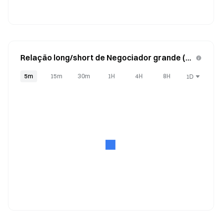
Relação long/short de Negociador grande (Co
ntas)
5m
15m
30m
1H
4H
8H
1D