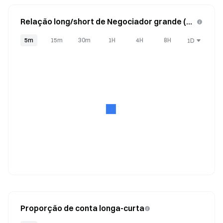
Relação long/short de Negociador grande (Po
sições)
5m
15m
30m
1H
4H
8H
1D
Proporção de conta longa-curta