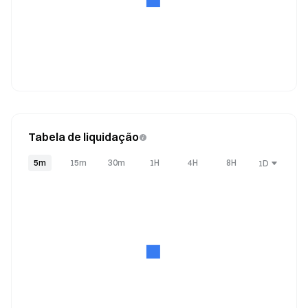
Tabela de liquidação
5m
15m
30m
1H
4H
8H
1D