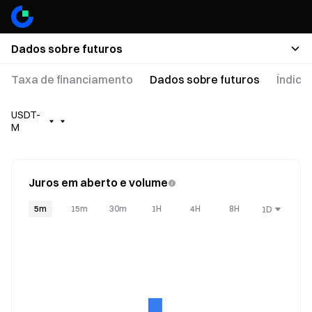
Dados sobre futuros
Taxa de financiamento
Dados sobre futuros
Índice
USDT-
M
Juros em aberto e volume
5m
15m
30m
1H
4H
8H
1D