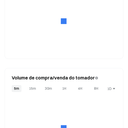
Volume de compra/venda do tomador
5m
15m
30m
1H
4H
8H
1D