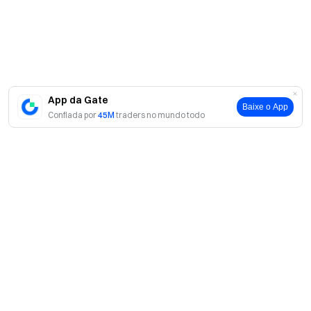
App da Gate
Baixe o App
Confiada por
45M
traders no mundo todo
Sobre
Sobre nós
Produtos