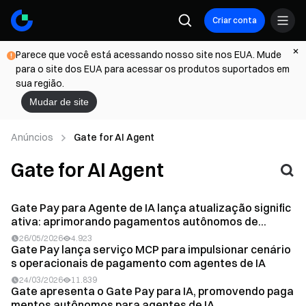
Criar conta
Parece que você está acessando nosso site nos EUA. Mude
para o site dos EUA para acessar os produtos suportados em
sua região.
Mudar de site
Anúncios
Gate for AI Agent
Gate for AI Agent
Gate Pay para Agente de IA lança atualização signific
ativa: aprimorando pagamentos autônomos de...
26/05/2026
4.923
Gate Pay lança serviço MCP para impulsionar cenário
s operacionais de pagamento com agentes de IA
24/03/2026
11.839
Gate apresenta o Gate Pay para IA, promovendo paga
mentos autônomos para agentes de IA