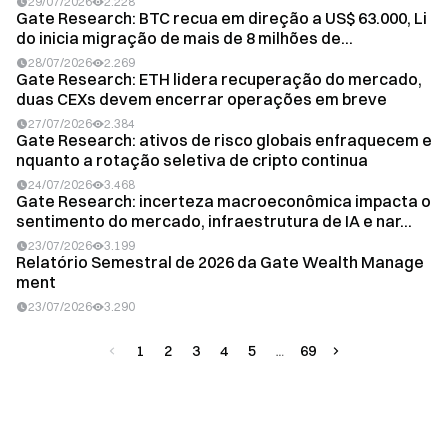
29/07/2026
2.228
Gate Research: BTC recua em direção a US$ 63.000, Li
do inicia migração de mais de 8 milhões de...
28/07/2026
2.269
Gate Research: ETH lidera recuperação do mercado,
duas CEXs devem encerrar operações em breve
27/07/2026
2.384
Gate Research: ativos de risco globais enfraquecem e
nquanto a rotação seletiva de cripto continua
24/07/2026
3.468
Gate Research: incerteza macroeconômica impacta o
sentimento do mercado, infraestrutura de IA e nar...
23/07/2026
3.199
Relatório Semestral de 2026 da Gate Wealth Manage
ment
23/07/2026
3.290
1
2
3
4
5
69