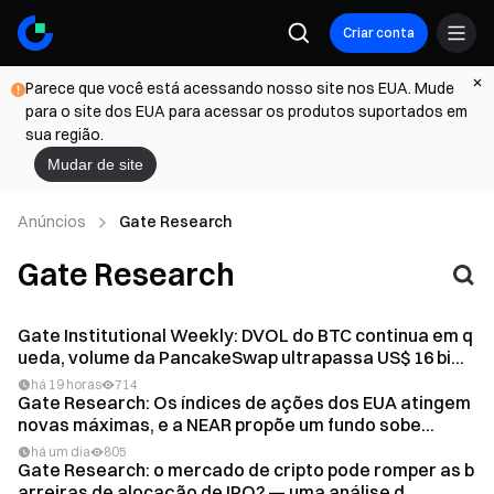
Criar conta
Parece que você está acessando nosso site nos EUA. Mude
para o site dos EUA para acessar os produtos suportados em
sua região.
Mudar de site
Anúncios
Gate Research
Gate Research
Gate Institutional Weekly: DVOL do BTC continua em q
ueda, volume da PancakeSwap ultrapassa US$ 16 bi...
há 19 horas
714
Gate Research: Os índices de ações dos EUA atingem
novas máximas, e a NEAR propõe um fundo sobe...
há um dia
805
Gate Research: o mercado de cripto pode romper as b
arreiras de alocação de IPO? — uma análise d...