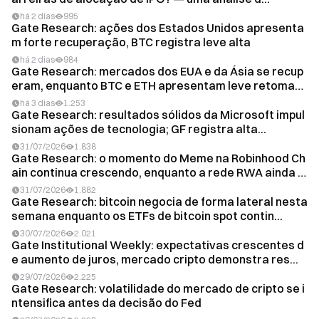
há 2 dias
995
Gate Research: ações dos Estados Unidos apresenta
m forte recuperação, BTC registra leve alta
há 2 dias
984
Gate Research: mercados dos EUA e da Ásia se recup
eram, enquanto BTC e ETH apresentam leve retomad
a
há 3 dias
1.253
Gate Research: resultados sólidos da Microsoft impul
sionam ações de tecnologia; GF registra alta...
31/07/2026
1.838
Gate Research: o momento do Meme na Robinhood Ch
ain continua crescendo, enquanto a rede RWA ainda e
s...
31/07/2026
1.882
Gate Research: bitcoin negocia de forma lateral nesta
semana enquanto os ETFs de bitcoin spot contin...
30/07/2026
2.021
Gate Institutional Weekly: expectativas crescentes d
e aumento de juros, mercado cripto demonstra res...
29/07/2026
2.225
Gate Research: volatilidade do mercado de cripto se i
ntensifica antes da decisão do Fed