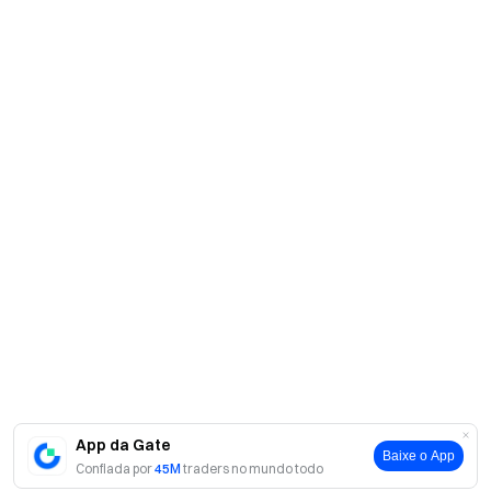
App da Gate
Baixe o App
Confiada por
45M
traders no mundo todo