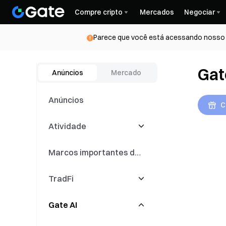
Compre cripto
Mercados
Negociar
Parece que você está acessando nosso s
Gat
Anúncios
Mercado
Anúncios
C
Atividade
Marcos importantes da
Latest Events
marca
TradFi
Competições de
trading
Gate AI
Eventos de Copy
CFD
Trading