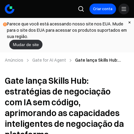
Criar conta
Parece que você está acessando nosso site nos EUA. Mude
para o site dos EUA para acessar os produtos suportados em
sua região.
Mudar de site
Anúncios
Gate for AI Agent
Gate lança Skills Hub:
estratégias de
negociação com IA sem
Gate lança Skills Hub:
código, aprimorando as
capacidades inteligentes
estratégias de negociação
de negociação da
plataforma
com IA sem código,
aprimorando as capacidades
inteligentes de negociação da