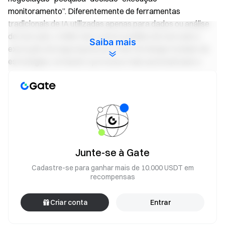
monitoramento”. Diferentemente de ferramentas
tradicionais de IA utilizadas apenas para dados ou análise
de mercado, o Skills Hub conecta análise de mercado e
Saiba mais
execução de negociações por meio de design modular de
estratégias, tornando o processo mais automatizado e
sistemático.
Em cenários reais, Agentes de IA podem monitorar
continuamente as mudanças do mercado. Por exemplo, ao
detectar um sinal de grande liquidação em ETH, a IA pode
analisar se as oscilações de preço de curto prazo
representam oportunidades e abrir automaticamente
Junte-se à Gate
posições de futuros com configurações de stop-loss,
Cadastre-se para ganhar mais de 10.000 USDT em
conforme autorização do usuário. Quando ocorrem taxas
recompensas
de fundos anormais, a IA pode executar estratégias de
arbitragem entre mercados spot e futuros. Os usuários
Criar conta
Entrar
também podem emitir comandos em linguagem natural,
como “Analise se BTC é adequado para abertura de