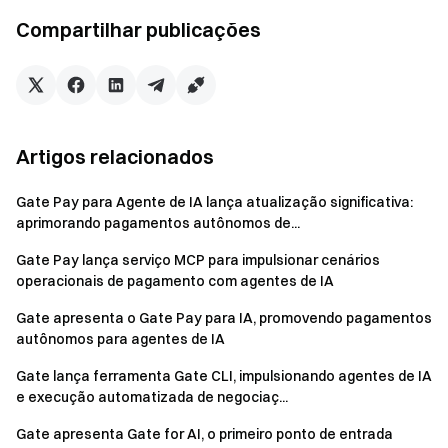
posição”. A IA irá gerar um relatório estruturado com base
Compartilhar publicações
em tendências de mercado, liquidez e riscos potenciais, e
executar a negociação diretamente após a confirmação do
usuário.
Do ponto de vista de design de produto, o Skills Hub
Artigos relacionados
segmenta estratégias complexas de negociação em
capacidades modulares, permitindo que o usuário combine
Gate Pay para Agente de IA lança atualização significativa:
diferentes habilidades sem programação e construa uma
aprimorando pagamentos autônomos de...
lógica de negociação completa para Agentes de IA.
Negociações spot e de futuros perpétuos são integradas
Gate Pay lança serviço MCP para impulsionar cenários
no mesmo sistema, possibilitando à IA coordenar
operacionais de pagamento com agentes de IA
estratégias entre diferentes mercados e aprimorar
Gate apresenta o Gate Pay para IA, promovendo pagamentos
eficiência e flexibilidade. Importante ressaltar que toda
autônomos para agentes de IA
execução de negociação no Skills Hub é baseada em
Gate lança ferramenta Gate CLI, impulsionando agentes de IA
autorização do usuário e opera dentro do sistema de
e execução automatizada de negociaç...
controle de risco da Gate, garantindo permissões claras e
segurança dos ativos.
Gate apresenta Gate for AI, o primeiro ponto de entrada