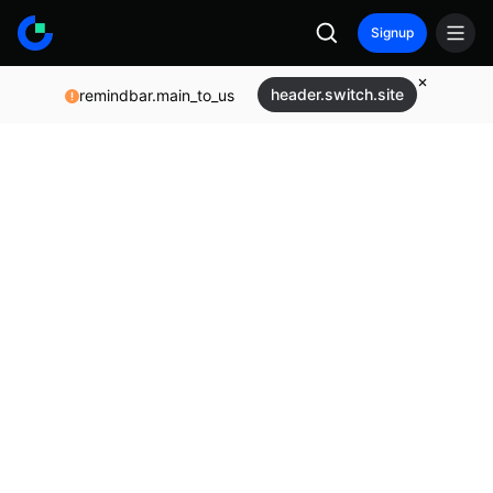
Signup
header.switch.site
remindbar.main_to_us