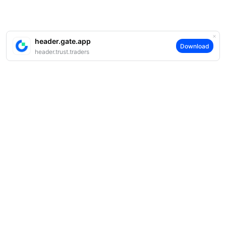
header.gate.app
Download
header.trust.traders
案内
当社について
商品
採用情報
P2P
サポート
ニュースルーム
交換 & ブロック取引
VIP特典
F1 Oracle Red Bull Racing 公式スポンサー