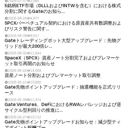
2026-07-07
3,985
5銘柄ETF市場（DLLLおよびINTWを含む）における株式
分割に関するGateのお知ら...
2026-06-25
4,877
SPCXパーペチュアル契約における原資産共有数調整およ
びリスク警告に関す...
2026-06-09
6,017
Gateトレーディングボット大型アップグレード：先物グ
リッドが最大200倍レ...
2026-06-02
11,844
SpaceX（SPCX）資産ノート分割完了およびプレマーケ
ット取引再開のお知らせ
2026-05-22
14,028
資産ノート分割およびプレマーケット取引調整
2026-05-21
10,885
Gate先物ポイントアップグレード：抽選機能を正式リリ
ース
2026-05-09
11,374
Gate Ventures、DeFiにおけるRWAレバレッジおよび逆
サイクル型利回りの推進に...
2026-04-27
10,712
Gate先物ポイントアップグレードお知らせ：減少型ティ
アポイント報酬プー...