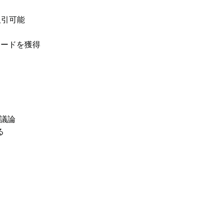
取引可能
リワードを獲得
議論
る