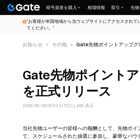
暗号資産を購入
相場情報
取引
先物
"お客様が米国地域から当ウェブサイトにアクセスされて
てください。"
お知らせ
その他
Gate先物ポイントアップ
Gate先物ポイント
を正式リリース
2026-05-09 03:52 (UTC)
11,465
表示
当社先物ユーザーの皆様への報酬として、先物ポイ
て、スケジュールされた抽選に参加し、豪華なバウ