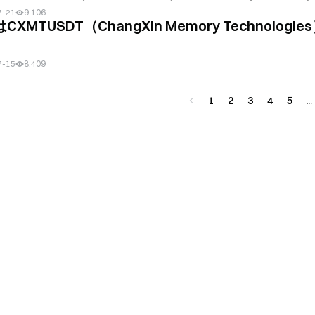
7-21
9,106
はCXMTUSDT（ChangXin Memory Techno
7-15
8,409
1
2
3
4
5