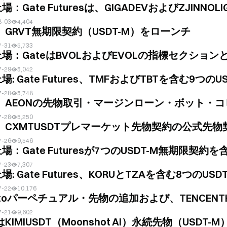
：Gate Futuresは、GIGADEVおよびZJINNOL
8-03
4,404
e、GRVT無期限契約（USDT-M）をローンチ
7-31
5,733
場：GateはBVOLおよびEVOLの指標セクションと、
7-29
5,042
場: Gate Futures、TMFおよびTBTを含む9つの
7-28
5,748
e、AEONの先物取引・マージンローン・ボット・コ
7-28
5,250
e、CXMTUSDTプレマーケット先物契約の公式先物
7-26
9,546
場：Gate Futuresが7つのUSDT-M無期限契約を
7-23
7,307
場: Gate Futures、KORUとTZAを含む8つの
7-22
10,176
toパーペチュアル・先物の追加および、TENCENTHKD（Ten
7-21
9,602
eはKIMIUSDT（Moonshot AI）永続先物（USD