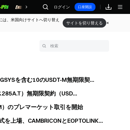
報酬
ログイン
口座開設
には、米国向けサイトへ切り替え
サイトを切り替える
NGSYSを含む10のUSDT-M無期限契...
5A.T）無期限契約（USD...
SDT-M）のプレマーケット取引を開始
を上場、CAMBRICONとEOPTOLINK...