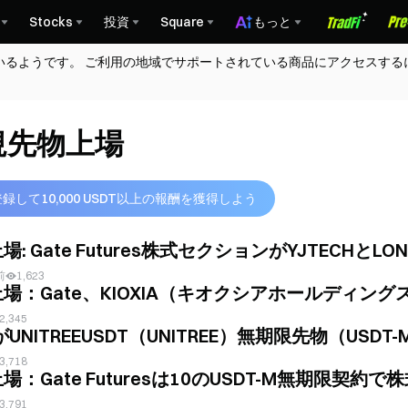
Stocks
投資
Square
もっと
いるようです。 ご利用の地域でサポートされている商品にアクセスする
規先物上場
登録して10,000 USDT以上の報酬を獲得しよう
場: Gate Futures株式セクションがYJTECHとLO
前
1,623
場：Gate、KIOXIA（キオクシアホールディングス28
2,345
eがUNITREEUSDT（UNITREE）無期限先物（U
3,718
場：Gate Futuresは10のUSDT-M無期限契約で株式
3,791