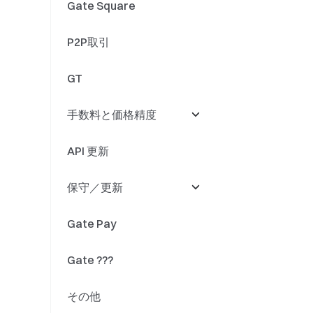
Gate Square
暗号資産ローン
上場廃止
P2P取引
ソフトステーキング
ETF資産の統合
GT
スマートレバレッジ
ETFイベント
手数料と価格精度
デュアル投資
その他
API 更新
自動投資
手数料
保守／更新
クオンツファンド
精度
Gate Pay
法定通貨預金
入金と出金
Gate ???
トークン名称変更
その他
取引エンジンのアップ
グレード