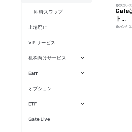
2026-0
Gate
無期限先物上場
即時スワップ
ト...
上場廃止
無期限先物イベント
2026-0
VIP サービス
Gate Fun
机构向けサービス
Meme Go
Earn
Gate Layer
取引／マーケットメイ
ク
オプション
リードセンター
Earn
ETF
Simple Earn
Gate Live
ステーキング
新規上場