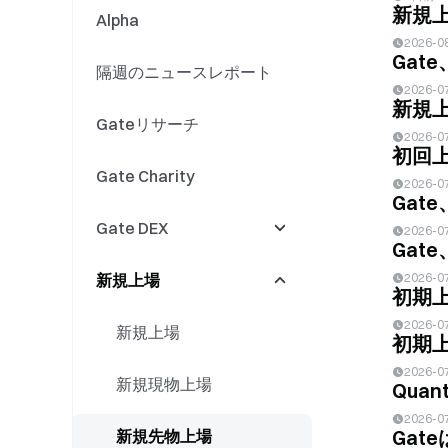
新規上場
Alpha
GTイベント
Stocks
Gate AI
2026-0
Gat
隔週のニュースレポート
現物/先物
株式分割／株式併合
Gate AI Bot
2026-0
新規上
Gateリサーチ
イベントコントラクト
株式配当の分配
GateClaw
2026-0
初回上
Gate Charity
株式商品アップデート
Gate for AI Agent
2026-0
Gat
Gate DEX
株式キャンペーン
GateRouter
2026-0
Gat
新規上場
DEXイベント
2026-0
初期上
2026-0
Swap
新規上場
初期上
2026-0
現物上場
新規現物上場
Quan
2026-0
Gat
現物イベント
新規先物上場