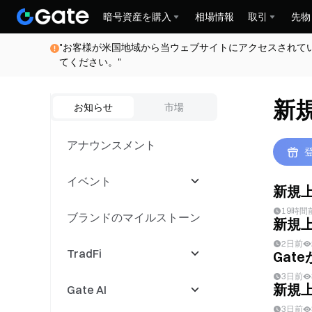
暗号資産を購入
相場情報
取引
先物
"お客様が米国地域から当ウェブサイトにアクセスされて
てください。"
新
お知らせ
市場
アナウンスメント
イベント
新規上
19時間
ブランドのマイルストーン
Latest Events
新規上
2日前
TradFi
取引コンペティション
Gat
3日前
新規上
Gate AI
コピー取引イベント
CFD
3日前