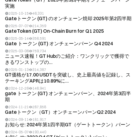
実施
2025-10-15
46,331
Gateトークン (GT) のオンチェーン焼却 2025年第2四半期
2025-07-07
214,359
GateToken (GT) On-Chain Burn for Q1 2025
2025-05-14
356,591
Gate トークン (GT) オンチェーンバーン Q4 2024
2025-03-06
759,734
ニュース速報！GT Hubのご紹介：ワンクリックで獲得で
きるワンストップの...
2025-01-13
314,387
GT価格が17.00 USDTを突破し、史上最高値を記録し、ス
テーキングAPRは10.89%に...
2024-12-26
146,941
gate トークン (GT) オンチェーンバーン、2024年第3四半
期
2024-11-21
287,858
Gateトークン（GT）オンチェーンバーンQ2 2024
2024-09-11
181,917
お知らせ: 2024年第1四半期GT（ゲートトークン）バーン
2024-05-07
193,440