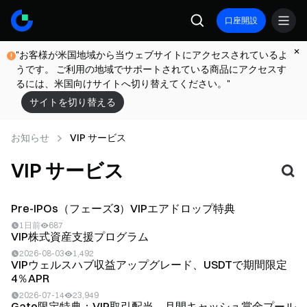
口座開設
"お客様が米国地域から当ウェブサイトにアクセスされているよ
うです。 ご利用の地域でサポートされている商品にアクセスす
るには、米国向けサイトへ切り替えてください。"
サイトを切り替える
お知らせ
VIP サービス
VIP サービス
Pre-IPOs（フェーズ3）VIPエアドロップ特典
1日前
687
VIP株式資産支援プログラム
2026-08-03
1,492
VIPウェルスハブ収益アップグレード、USDTで期間限定
4％APR
2026-07-14
23,949
Gate限定特典：VIP取引配当、月間キャッシュ賞金プール