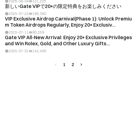
2025-08-04
121,225
新しいGate VIPで20+の限定特典をお楽しみください
2025-07-22
165,380
VIP Exclusive Airdrop Carnival(Phase 1): Unlock Premiu
m Token Airdrops Regularly, Enjoy 20+ Exclusiv...
2025-07-11
93,259
Gate VIP All-New Arrival: Enjoy 20+ Exclusive Privileges
and Win Rolex, Gold, and Other Luxury Gifts...
2025-07-01
142,490
1
2