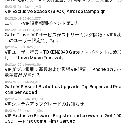
2026-05-18
17,249
VIP Exclusive SpaceX (SPCX) Airdrop Campaign
2026-04-15
11,677
エリートVIP限定報酬イベント第1期
2026-03-24
13,029
Gate Travel VIPサービスがストリーミング開始：VIP5以
上のユーザー限定で、特...
2025-11-05
24,114
VIPユーザー特典 – TOKEN2049 Gate 方向イベントに参加
し、「Love Music Festival」...
2025-09-19
59,195
VIPダブル報酬：新規および復帰VIP限定、iPhone 17ほか
豪華賞品が当たる
2025-09-18
23,811
Gate VIP Asset Statistics Upgrade: Dip Sniper and Pea
k Sniper Added
2025-08-18
103,178
VIPシステムアップグレードのお知らせ
2025-08-15
114,585
VIP Exclusive Reward: Register and browse to Get 100
USDT — First Come, First Served