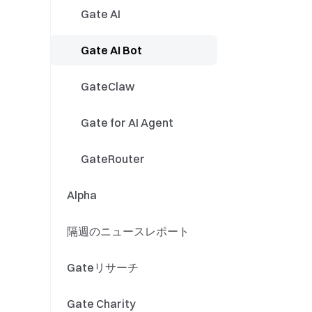
GTイベント
Stocks
Gate AI
現物/先物
株式分割／株式併合
Gate AI Bot
イベントコントラクト
株式配当の分配
GateClaw
株式商品アップデート
Gate for AI Agent
株式キャンペーン
GateRouter
Alpha
隔週のニュースレポート
Gateリサーチ
Gate Charity