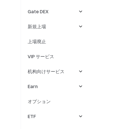
Gate DEX
新規上場
DEXイベント
上場廃止
Swap
新規上場
VIP サービス
現物上場
新規現物上場
机构向けサービス
現物イベント
新規先物上場
Earn
無期限先物上場
即時スワップ
取引／マーケットメイ
ク
オプション
無期限先物イベント
リードセンター
Earn
ETF
Gate Fun
Simple Earn