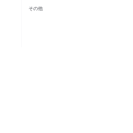
その他
取引エンジンのアップ
グレード
システムアップデート
いつでもどこでも暗号資
案内
産取引
当社について
採用情報
ニュースルーム
F1 Oracle Red Bu