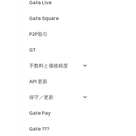
Gate Live
Meme Go
ステーキング
新規上場
Gate Square
Gate Layer
暗号資産ローン
上場廃止
P2P取引
ソフトステーキング
ETF資産の統合
GT
スマートレバレッジ
ETFイベント
手数料と価格精度
デュアル投資
その他
API 更新
自動投資
手数料
保守／更新
クオンツファンド
精度
Gate Pay
法定通貨預金
入金と出金
Gate ???
トークン名称変更