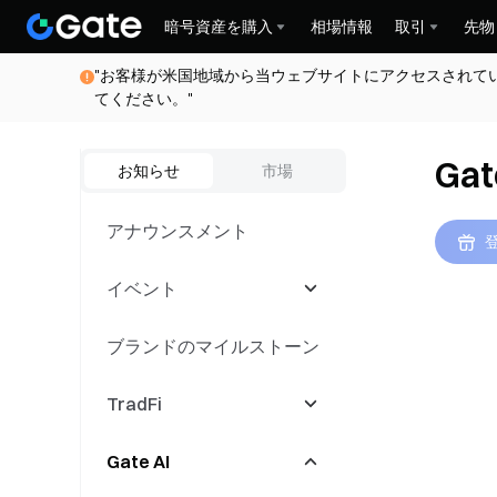
暗号資産を購入
相場情報
取引
先物
"お客様が米国地域から当ウェブサイトにアクセスされて
てください。"
Gat
お知らせ
市場
アナウンスメント
イベント
ブランドのマイルストーン
Latest Events
TradFi
取引コンペティション
Gate AI
コピー取引イベント
CFD