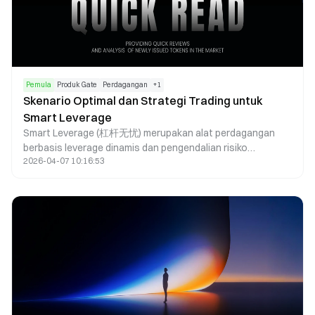
Pemula
Produk Gate
Perdagangan
+
1
Skenario Optimal dan Strategi Trading untuk
Smart Leverage
Smart Leverage (杠杆无忧) merupakan alat perdagangan
berbasis leverage dinamis dan pengendalian risiko
2026-04-07 10:16:53
otomatis, dengan efektivitas yang sangat bergantung pada
kondisi pasar serta cara penggunaan. Di pasar yang sedang
tren, Smart Leverage mampu memperbesar keuntungan
dengan mengikuti tren utama. Di pasar sideways,
mekanisme rebalancing dinamisnya berfungsi mengurangi
risiko. Untuk perdagangan jangka pendek, alat ini
meningkatkan efisiensi modal. Smart Leverage juga dapat
digunakan dalam strategi hedging guna menekan volatilitas
portofolio. Namun, Smart Leverage tidak diperuntukkan
bagi holding jangka panjang maupun pasar dengan
ketidakpastian tinggi. Kunci pemanfaatannya terletak pada