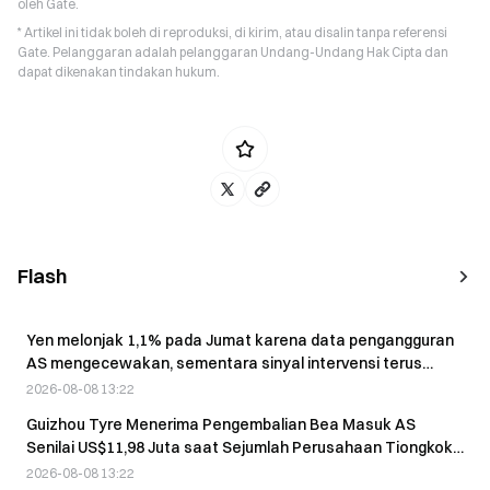
oleh Gate.
* Artikel ini tidak boleh di reproduksi, di kirim, atau disalin tanpa referensi
Gate. Pelanggaran adalah pelanggaran Undang-Undang Hak Cipta dan
dapat dikenakan tindakan hukum.
Flash
Yen melonjak 1,1% pada Jumat karena data pengangguran
AS mengecewakan, sementara sinyal intervensi terus
berlanjut
2026-08-08 13:22
Guizhou Tyre Menerima Pengembalian Bea Masuk AS
Senilai US$11,98 Juta saat Sejumlah Perusahaan Tiongkok
Dikabarkan Mengklaim Pengembalian Pajak
2026-08-08 13:22