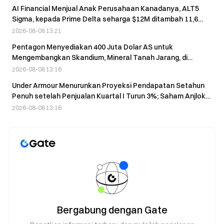
AI Financial Menjual Anak Perusahaan Kanadanya, ALT5
Sigma, kepada Prime Delta seharga $12M ditambah 11,6
juta saham
2026-08-08 13:21
Pentagon Menyediakan 400 Juta Dolar AS untuk
Mengembangkan Skandium, Mineral Tanah Jarang, di
Australia pada 8 Agustus
2026-08-08 13:16
Under Armour Menurunkan Proyeksi Pendapatan Setahun
Penuh setelah Penjualan Kuartal I Turun 3%; Saham Anjlok
4,84% dalam Perdagangan Pra-Pasar
2026-08-08 13:16
Bergabung dengan Gate