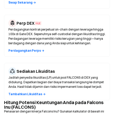
Swap Sekarang →
Perp DEX
Hot
Perdagangkan kontrak perpetual on-chain dengan leverage hingga
100x di Gate DEX. Sepenuhnya self-custodial dengan likuiditas tinggi.
Perdagangan leverage memiliki risiko kerugian yang tinggi—hanya
berdagang dengan dana yang Anda siap untuk kehilangan.
Perdagangkan Perps →
Sediakan Likuiditas
Jadilah penyedia likuiditas (LP) untuk pool FALCONS di DEX yang
didukung. Dapatkan bagian dari biaya transaksi langsung ke dompet
Anda. Hasil tidak dijamin dan risiko impermanent loss dapat terjadi.
Tambahkan Likuiditas →
Hitung Potensi Keuntungan Anda pada Falcons
Inu (FALCONS)
Penasaran dengan kinerja Falcons Inu? Gunakan kalkulator di bawah ini