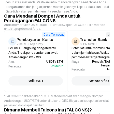
penuh atas aset Anda. Pastikan untuk mencadangkan seed phrase Anda
dengan aman dan jangan pernah membagikannya kepada siapa pun—staf
Gate tidak akan pernah meminta seed phrase Anda.
Cara Mendanai Dompet Anda untuk
Perdagangan FALCONS
Anda memerlukan USDT atau ETH untuk swap ke FALCONS. Pilih metode
untuk top up dompet Anda.
Cara Tercepat
Jum
Pembayaran Kartu
Transfer Bank
Visa, MC, Apple Pay
SEPA, SWIFT
Beli USDT langsung dengan kartu
Setor fiat untuk membeli stabl
Anda. Tidak perlu pendanaan awal.
dalam jumlah besar. Waktu
Aman dengan PCI-DSS.
pemrosesan tergantung bank.
USDT / ETH
Rendah / Nol (b
Aset
Biaya
tergantu
~2 Menit
Kecepatan
1–3 H
Kecepatan
Beli USDT
Setoran fiat
* FALCONS tidak terdaftar di CEX. Metode berikut akan mengisi dompet
Anda dengan USDT/ETH untuk ditukar di DEX. Biaya dan kecepatan bersifat
perkiraan dan dapat berubah.
Dimana Membeli Falcons Inu (FALCONS)?