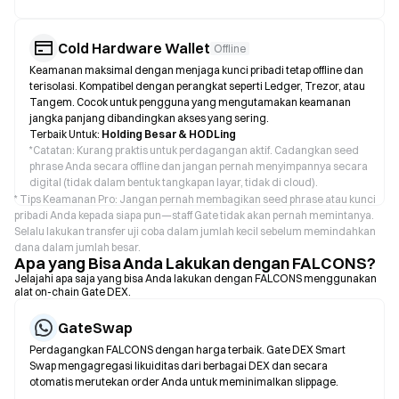
Cold Hardware Wallet
Offline
Keamanan maksimal dengan menjaga kunci pribadi tetap offline dan
terisolasi. Kompatibel dengan perangkat seperti Ledger, Trezor, atau
Tangem. Cocok untuk pengguna yang mengutamakan keamanan
jangka panjang dibandingkan akses yang sering.
Terbaik Untuk:
Holding Besar & HODLing
*
Catatan: Kurang praktis untuk perdagangan aktif. Cadangkan seed
phrase Anda secara offline dan jangan pernah menyimpannya secara
digital (tidak dalam bentuk tangkapan layar, tidak di cloud).
* Tips Keamanan Pro: Jangan pernah membagikan seed phrase atau kunci
pribadi Anda kepada siapa pun—staff Gate tidak akan pernah memintanya.
Selalu lakukan transfer uji coba dalam jumlah kecil sebelum memindahkan
dana dalam jumlah besar.
Apa yang Bisa Anda Lakukan dengan FALCONS?
Jelajahi apa saja yang bisa Anda lakukan dengan FALCONS menggunakan
alat on-chain Gate DEX.
GateSwap
Perdagangkan FALCONS dengan harga terbaik. Gate DEX Smart
Swap mengagregasi likuiditas dari berbagai DEX dan secara
otomatis merutekan order Anda untuk meminimalkan slippage.