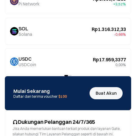
Pi Network
+3,52%
SOL
Rp1.316.312,33
Solana
-0,66%
USDC
Rp17.959,3377
USDCoin
0,00%
Mulai Sekarang
Buat Akun
Daftar dan terima voucher
$100
Dukungan Pelanggan 24/7/365
Jika Anda memerlukan bantuan terkait produk dan layanan Gate,
silakan hubungi Tim Layanan Pelanggan seperti di bawah ini.