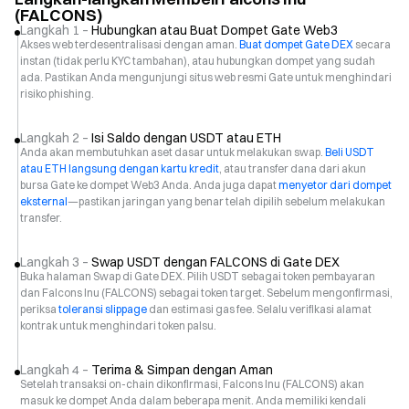
(FALCONS)
Langkah 1 –
Hubungkan atau Buat Dompet Gate Web3
Akses web terdesentralisasi dengan aman.
Buat dompet Gate DEX
secara
instan (tidak perlu KYC tambahan), atau hubungkan dompet yang sudah
ada. Pastikan Anda mengunjungi situs web resmi Gate untuk menghindari
risiko phishing.
Langkah 2 –
Isi Saldo dengan USDT atau ETH
Anda akan membutuhkan aset dasar untuk melakukan swap.
Beli USDT
atau ETH langsung dengan kartu kredit
, atau transfer dana dari akun
bursa Gate ke dompet Web3 Anda. Anda juga dapat
menyetor dari dompet
eksternal
—pastikan jaringan yang benar telah dipilih sebelum melakukan
transfer.
Langkah 3 –
Swap USDT dengan FALCONS di Gate DEX
Buka halaman Swap di Gate DEX. Pilih USDT sebagai token pembayaran
dan Falcons Inu (FALCONS) sebagai token target. Sebelum mengonfirmasi,
periksa
toleransi slippage
dan estimasi gas fee. Selalu verifikasi alamat
kontrak untuk menghindari token palsu.
Langkah 4 –
Terima & Simpan dengan Aman
Setelah transaksi on-chain dikonfirmasi, Falcons Inu (FALCONS) akan
masuk ke dompet Anda dalam beberapa menit. Anda memiliki kendali