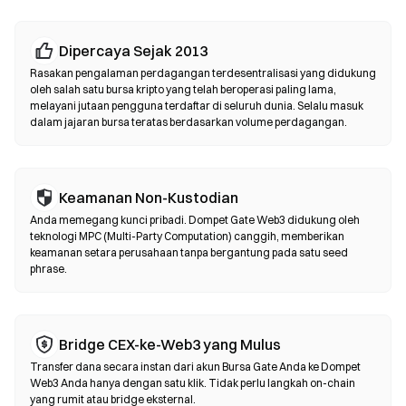
Bursa Terdesentralisasi (DEX)
Dipercaya Sejak 2013
Perdagangkan aset secara peer-to-peer tanpa perantara. DEX
Rasakan pengalaman perdagangan terdesentralisasi yang didukung
menggunakan smart contract untuk mengeksekusi swap
oleh salah satu bursa kripto yang telah beroperasi paling lama,
melayani jutaan pengguna terdaftar di seluruh dunia. Selalu masuk
langsung di blockchain—tanpa perlu pendaftaran atau verifikasi
dalam jajaran bursa teratas berdasarkan volume perdagangan.
identitas. Hubungkan dompet yang kompatibel, pilih pasangan
token, atur toleransi slippage, lalu konfirmasi swap. Perlu diingat
bahwa gas fee berlaku, dan harga bisa berbeda dari pasar
terpusat karena kedalaman likuiditas. Sebagian besar aktivitas
Keamanan Non-Kustodian
DEX terjadi di chain yang kompatibel dengan EVM seperti
Anda memegang kunci pribadi. Dompet Gate Web3 didukung oleh
Ethereum, BNB Chain, dan Polygon.
teknologi MPC (Multi-Party Computation) canggih, memberikan
keamanan setara perusahaan tanpa bergantung pada satu seed
phrase.
Bridge CEX-ke-Web3 yang Mulus
Transfer dana secara instan dari akun Bursa Gate Anda ke Dompet
Web3 Anda hanya dengan satu klik. Tidak perlu langkah on-chain
yang rumit atau bridge eksternal.