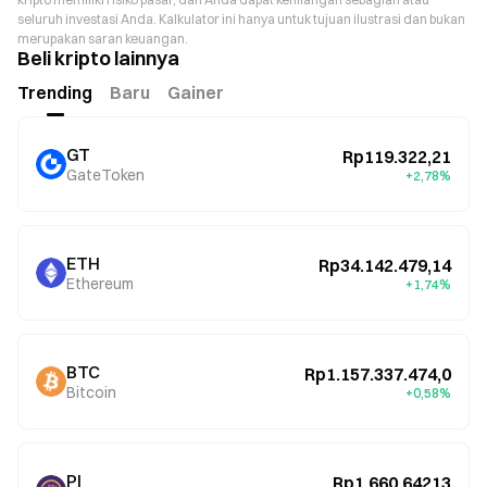
seluruh investasi Anda. Kalkulator ini hanya untuk tujuan ilustrasi dan bukan
merupakan saran keuangan.
Beli kripto lainnya
Trending
Baru
Gainer
GT
Rp119.322,21
GateToken
+2,78%
ETH
Rp34.142.479,14
Ethereum
+1,74%
BTC
Rp1.157.337.474,0
Bitcoin
+0,58%
PI
Rp1.660,64213