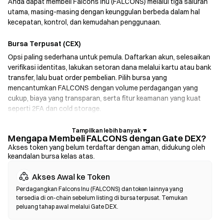
Anda dapat membeli Falcons Inu (FALCONS) melalui tiga saluran
utama, masing-masing dengan keunggulan berbeda dalam hal
kecepatan, kontrol, dan kemudahan penggunaan.
Bursa Terpusat (CEX)
Opsi paling sederhana untuk pemula. Daftarkan akun, selesaikan
verifikasi identitas, lakukan setoran dana melalui kartu atau bank
transfer, lalu buat order pembelian. Pilih bursa yang
mencantumkan FALCONS dengan volume perdagangan yang
cukup, biaya yang transparan, serta fitur keamanan yang kuat
seperti 2FA dan cold storage.
Dompet Kripto
Mengapa Membeli FALCONS dengan Gate DEX?
Untuk pengguna yang memprioritaskan self-custody. Dompet
Akses token yang belum terdaftar dengan aman, didukung oleh
keandalan bursa kelas atas.
non-kustodian memungkinkan Anda menyimpan kunci pribadi
sendiri dan melakukan swap token langsung di dalam antarmuka
Akses Awal ke Token
dompet. Beberapa dompet juga mendukung fiat on-ramp,
sehingga Anda dapat membeli FALCONS menggunakan kartu
Perdagangkan Falcons Inu (FALCONS) dan token lainnya yang
tersedia di on-chain sebelum listing di bursa terpusat. Temukan
kredit tanpa harus melalui bursa terlebih dahulu. Selalu
peluang tahap awal melalui Gate DEX.
cadangkan seed phrase Anda dengan aman dan verifikasi alamat
kontrak sebelum mengonfirmasi transaksi apa pun.