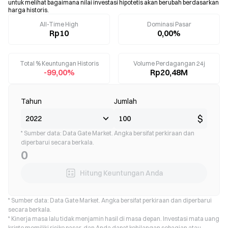
untuk melihat bagaimana nilai investasi hipotetis akan berubah berdasarkan
harga historis.
All-Time High
Dominasi Pasar
Rp10
0,00%
Total % Keuntungan Historis
Volume Perdagangan 24j
-99,00%
Rp20,48M
Tahun
Jumlah
$
* Sumber data: Data Gate Market. Angka bersifat perkiraan dan
diperbarui secara berkala.
0
Hitung Keuntungan Anda
* Sumber data: Data Gate Market. Angka bersifat perkiraan dan diperbarui
secara berkala.
* Kinerja masa lalu tidak menjamin hasil di masa depan. Investasi mata uang
kripto memiliki risiko pasar, dan Anda dapat kehilangan sebagian atau