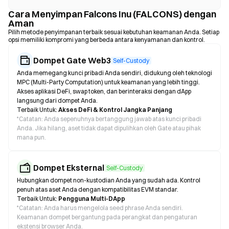
Cara Menyimpan Falcons Inu (FALCONS) dengan
Aman
Pilih metode penyimpanan terbaik sesuai kebutuhan keamanan Anda. Setiap
opsi memiliki kompromi yang berbeda antara kenyamanan dan kontrol.
Dompet Gate Web3
Self-Custody
Anda memegang kunci pribadi Anda sendiri, didukung oleh teknologi
MPC (Multi-Party Computation) untuk keamanan yang lebih tinggi.
Akses aplikasi DeFi, swap token, dan berinteraksi dengan dApp
langsung dari dompet Anda.
Terbaik Untuk:
Akses DeFi & Kontrol Jangka Panjang
*
Catatan: Anda sepenuhnya bertanggung jawab atas kunci pribadi
Anda. Jika hilang, aset tidak dapat dipulihkan oleh Gate atau pihak
mana pun.
Dompet Eksternal
Self-Custody
Hubungkan dompet non-kustodian Anda yang sudah ada. Kontrol
penuh atas aset Anda dengan kompatibilitas EVM standar.
Terbaik Untuk:
Pengguna Multi-DApp
*
Catatan: Anda harus mengelola seed phrase Anda sendiri.
Keamanan dompet bergantung pada perangkat dan pengaturan
ekstensi browser Anda.