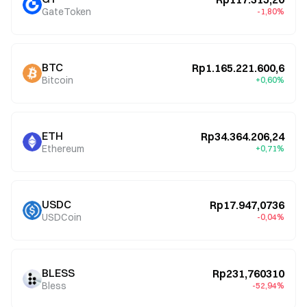
GateToken
-1,80%
BTC
Rp1.165.221.600,6
Bitcoin
+0,60%
ETH
Rp34.364.206,24
Ethereum
+0,71%
USDC
Rp17.947,0736
USDCoin
-0,04%
BLESS
Rp231,760310
Bless
-52,94%