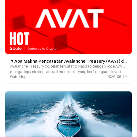
# Apa Makna Pencatatan Avalanche Treasury (AVAT) di Nasdaq bagi AVAX?
Avalanche Treasury Co. telah tercatat di Nasdaq dengan kode AVAT,
mengadopsi strategi alokasi modal aktif yang berfokus pada investasi
Gate.blog
2026-06-12
infrastruktur ekosistem dan proyek-proyek, bukan sekadar
menyimpan AVAX.