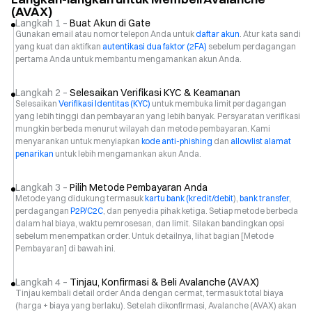
(AVAX)
Langkah 1 –
Buat Akun di Gate
Gunakan email atau nomor telepon Anda untuk
daftar akun
. Atur kata sandi
yang kuat dan aktifkan
autentikasi dua faktor (2FA)
sebelum perdagangan
pertama Anda untuk membantu mengamankan akun Anda.
Langkah 2 –
Selesaikan Verifikasi KYC & Keamanan
Selesaikan
Verifikasi Identitas (KYC)
untuk membuka limit perdagangan
yang lebih tinggi dan pembayaran yang lebih banyak. Persyaratan verifikasi
mungkin berbeda menurut wilayah dan metode pembayaran. Kami
menyarankan untuk menyiapkan
kode anti-phishing
dan
allowlist alamat
penarikan
untuk lebih mengamankan akun Anda.
Langkah 3 –
Pilih Metode Pembayaran Anda
Metode yang didukung termasuk
kartu bank (kredit/debit
),
bank transfer
,
perdagangan
P2P/C2C
, dan penyedia pihak ketiga. Setiap metode berbeda
dalam hal biaya, waktu pemrosesan, dan limit. Silakan bandingkan opsi
sebelum menempatkan order. Untuk detailnya, lihat bagian [Metode
Pembayaran] di bawah ini.
Langkah 4 –
Tinjau, Konfirmasi & Beli Avalanche (AVAX)
Tinjau kembali detail order Anda dengan cermat, termasuk total biaya
(harga + biaya yang berlaku). Setelah dikonfirmasi, Avalanche (AVAX) akan