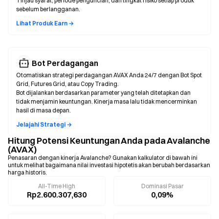
Tinjau syarat, periode penguncian, dan tingkat risiko setiap produk
sebelum berlangganan.
Lihat Produk Earn →
Bot Perdagangan
Otomatiskan strategi perdagangan AVAX Anda 24/7 dengan Bot Spot
Grid, Futures Grid, atau Copy Trading.
Bot dijalankan berdasarkan parameter yang telah ditetapkan dan
tidak menjamin keuntungan. Kinerja masa lalu tidak mencerminkan
hasil di masa depan.
Jelajahi Strategi →
Hitung Potensi Keuntungan Anda pada Avalanche
(AVAX)
Penasaran dengan kinerja Avalanche? Gunakan kalkulator di bawah ini
untuk melihat bagaimana nilai investasi hipotetis akan berubah berdasarkan
harga historis.
All-Time High
Dominasi Pasar
Rp2.600.307,630
0,09%