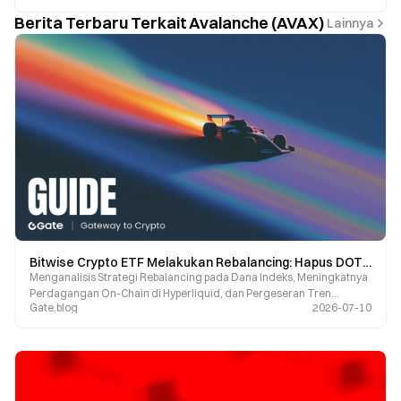
Berita Terbaru Terkait Avalanche (AVAX)
Lainnya
Bitwise Crypto ETF Melakukan Rebalancing: Hapus DOT dan AVAX, Tambah HYPE dan XLM—Apa yang Menjadi Taruhan Institusi?
Menganalisis Strategi Rebalancing pada Dana Indeks, Meningkatnya
Perdagangan On-Chain di Hyperliquid, dan Pergeseran Tren
Gate.blog
2026-07-10
Investasi Institusional