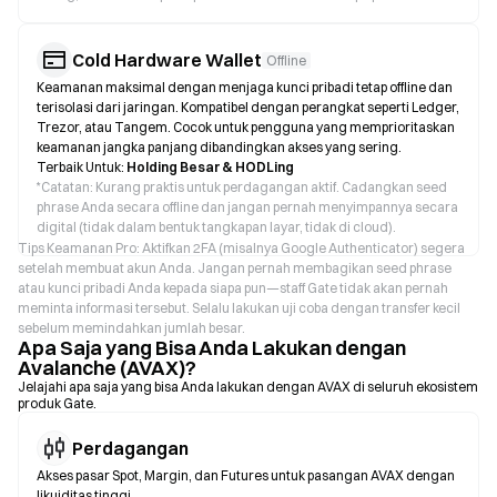
Cold Hardware Wallet
Offline
Keamanan maksimal dengan menjaga kunci pribadi tetap offline dan
terisolasi dari jaringan. Kompatibel dengan perangkat seperti Ledger,
Trezor, atau Tangem. Cocok untuk pengguna yang memprioritaskan
keamanan jangka panjang dibandingkan akses yang sering.
Terbaik Untuk:
Holding Besar & HODLing
*
Catatan: Kurang praktis untuk perdagangan aktif. Cadangkan seed
phrase Anda secara offline dan jangan pernah menyimpannya secara
digital (tidak dalam bentuk tangkapan layar, tidak di cloud).
Tips Keamanan Pro: Aktifkan 2FA (misalnya Google Authenticator) segera
setelah membuat akun Anda. Jangan pernah membagikan seed phrase
atau kunci pribadi Anda kepada siapa pun—staff Gate tidak akan pernah
meminta informasi tersebut. Selalu lakukan uji coba dengan transfer kecil
sebelum memindahkan jumlah besar.
Apa Saja yang Bisa Anda Lakukan dengan
Avalanche (AVAX)?
Jelajahi apa saja yang bisa Anda lakukan dengan AVAX di seluruh ekosistem
produk Gate.
Perdagangan
Akses pasar Spot, Margin, dan Futures untuk pasangan AVAX dengan
likuiditas tinggi.