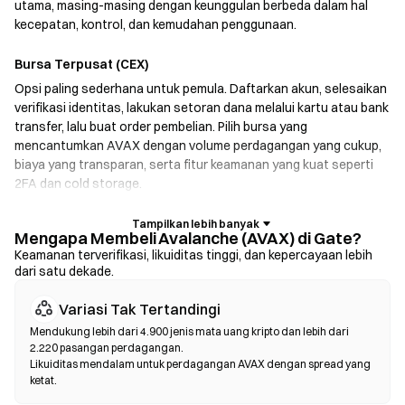
utama, masing-masing dengan keunggulan berbeda dalam hal
kecepatan, kontrol, dan kemudahan penggunaan.
Bursa Terpusat (CEX)
Opsi paling sederhana untuk pemula. Daftarkan akun, selesaikan
verifikasi identitas, lakukan setoran dana melalui kartu atau bank
transfer, lalu buat order pembelian. Pilih bursa yang
mencantumkan AVAX dengan volume perdagangan yang cukup,
biaya yang transparan, serta fitur keamanan yang kuat seperti
2FA dan cold storage.
Dompet Kripto
Mengapa Membeli Avalanche (AVAX) di Gate?
Untuk pengguna yang memprioritaskan self-custody. Dompet
Keamanan terverifikasi, likuiditas tinggi, dan kepercayaan lebih
dari satu dekade.
non-kustodian memungkinkan Anda menyimpan kunci pribadi
sendiri dan melakukan swap token langsung di dalam antarmuka
Variasi Tak Tertandingi
dompet. Beberapa dompet juga mendukung fiat on-ramp,
sehingga Anda dapat membeli AVAX menggunakan kartu kredit
Mendukung lebih dari 4.900 jenis mata uang kripto dan lebih dari
2.220 pasangan perdagangan.
tanpa harus melalui bursa terlebih dahulu. Selalu cadangkan
Likuiditas mendalam untuk perdagangan AVAX dengan spread yang
seed phrase Anda dengan aman dan verifikasi alamat kontrak
ketat.
sebelum mengonfirmasi transaksi apa pun.