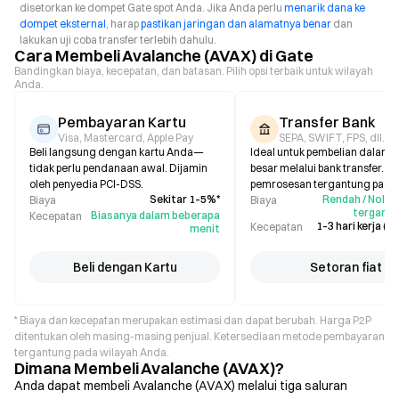
disetorkan ke dompet Gate spot Anda. Jika Anda perlu
menarik dana ke
dompet eksternal
, harap
pastikan jaringan dan alamatnya benar
dan
lakukan uji coba transfer terlebih dahulu.
Cara Membeli Avalanche (AVAX) di Gate
Bandingkan biaya, kecepatan, dan batasan. Pilih opsi terbaik untuk wilayah
Anda.
Pembayaran Kartu
Transfer Bank
Visa, Mastercard, Apple Pay
SEPA, SWIFT, FPS, dll.
Beli langsung dengan kartu Anda—
Ideal untuk pembelian dalam 
tidak perlu pendanaan awal. Dijamin
besar melalui bank transfer. W
oleh penyedia PCI-DSS.
pemrosesan tergantung pada 
Sekitar 1–5%*
Rendah / Nol (b
Biaya
Biaya
tergantu
Biasanya dalam beberapa
Kecepatan
1–3 hari kerja (b
Kecepatan
menit
Beli dengan Kartu
Setoran fiat
* Biaya dan kecepatan merupakan estimasi dan dapat berubah. Harga P2P
ditentukan oleh masing-masing penjual. Ketersediaan metode pembayaran
tergantung pada wilayah Anda.
Dimana Membeli Avalanche (AVAX)?
Anda dapat membeli Avalanche (AVAX) melalui tiga saluran