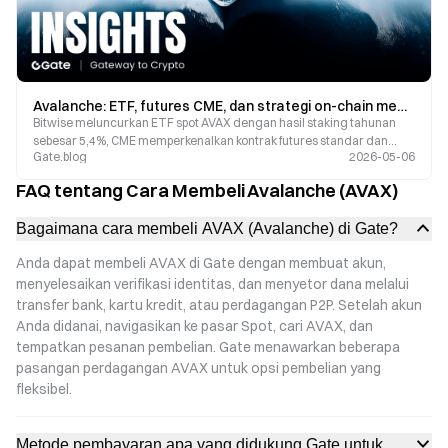
Avalanche: ETF, futures CME, dan strategi on-chain membentuk ulang valuasi AVAX
Bitwise meluncurkan ETF spot AVAX dengan hasil staking tahunan
sebesar 5,4%, CME memperkenalkan kontrak futures standar dan
Gate.blog
2026-05-06
mikro, serta BlackRock menempatkan hampir $2,6 miliar dalam dana
ter-tokenisasi di Avalanche.
FAQ tentang Cara Membeli Avalanche (AVAX)
Bagaimana cara membeli AVAX (Avalanche) di Gate?
Anda dapat membeli AVAX di Gate dengan membuat akun,
menyelesaikan verifikasi identitas, dan menyetor dana melalui
transfer bank, kartu kredit, atau perdagangan P2P. Setelah akun
Anda didanai, navigasikan ke pasar Spot, cari AVAX, dan
tempatkan pesanan pembelian. Gate menawarkan beberapa
pasangan perdagangan AVAX untuk opsi pembelian yang
fleksibel.
Metode pembayaran apa yang didukung Gate untuk