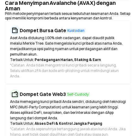
Cara Menyimpan Avalanche (AVAX) dengan
Aman
Pilih metode penyimpanan terbaik sesuai kebutuhan keamanan Anda. Setiap
opsi memiliki kompromi berbeda antara kenyamanan dan kontrol.
Dompet Bursa Gate
Kustodian
Aset Anda didukung 100% oleh cadangan, dapat diaudit publik
melalui Merkle Tree. Gate mengelola kunci pribadi atas nama Anda,
menjadikannya opsi paling nyaman untuk perdagangan aktif dan
pemulihan akun.
Terbaik Untuk:
Perdagangan Harian, Staking & Earn
*
Catatan: Anda tidak mengontrol kunci pribadi secara langsung.
Selalu aktifkan 2FA dan kode anti-phishing untuk melindungi akun
Anda.
Dompet Gate Web3
Self-Custody
Anda memegang kunci pribadi Anda sendiri, didukung oleh teknologi
MPC (Multi-Party Computation) untuk keamanan yang lebih tinggi.
Akses aplikasi DeFi, swap token, dan berinteraksi dengan dApp
langsung dari dompet Anda.
Terbaik Untuk:
Akses DeFi & Kontrol Jangka Panjang
*
Catatan: Anda sepenuhnya bertanggung jawab atas kunci Anda. Jika
hilang, aset tidak dapat dipulihkan oleh Gate atau siapa pun.