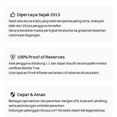
Bursa Terdesentralisasi (DEX)
Dipercaya Sejak 2013
Perdagangkan aset secara peer-to-peer tanpa perantara. DEX
menggunakan smart contract untuk mengeksekusi swap
Salah satu bursa kripto yang telah beroperasi paling lama, melayani
lebih dari 20 juta pengguna terdaftar.
langsung di blockchain—tanpa perlu pendaftaran atau verifikasi
Secara konsisten masuk peringkat teratas bursa global berdasarkan
identitas. Hubungkan dompet yang kompatibel, pilih pasangan
volume perdagangan.
token, atur toleransi slippage, lalu konfirmasi swap. Perlu diingat
bahwa gas fee berlaku, dan harga bisa berbeda dari pasar
terpusat karena kedalaman likuiditas. Sebagian besar aktivitas
DEX terjadi di chain yang kompatibel dengan EVM seperti
100% Proof of Reserves
Ethereum, BNB Chain, dan Polygon.
Aset pengguna didukung 1:1 dan dapat diaudit secara publik melalui
verifikasi Merkle Tree.
Lihat laporan Proof of Reserves terbaru di halaman khusus kami.
Cepat & Aman
Berbagai opsi setoran dan penarikan dengan 2FA, kode anti-phishing,
serta perlindungan whitelist penarikan.
Dukungan pelanggan khusus 24/7 tersedia dalam berbagai bahasa.