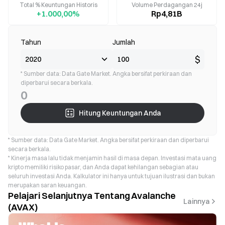
Total % Keuntungan Historis
Volume Perdagangan 24j
+1.000,00%
Rp4,81B
Tahun
Jumlah
$
* Sumber data: Data Gate Market. Angka bersifat perkiraan dan
diperbarui secara berkala.
0
Hitung Keuntungan Anda
* Sumber data: Data Gate Market. Angka bersifat perkiraan dan diperbarui
secara berkala.
* Kinerja masa lalu tidak menjamin hasil di masa depan. Investasi mata uang
kripto memiliki risiko pasar, dan Anda dapat kehilangan sebagian atau
seluruh investasi Anda. Kalkulator ini hanya untuk tujuan ilustrasi dan bukan
merupakan saran keuangan.
Pelajari Selanjutnya Tentang Avalanche
Lainnya
(AVAX)