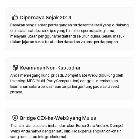
Bursa Terdesentralisasi (DEX)
Dipercaya Sejak 2013
Perdagangkan aset secara peer-to-peer tanpa perantara. DEX
Rasakan pengalaman perdagangan terdesentralisasi yang didukung
menggunakan smart contract untuk mengeksekusi swap
oleh salah satu bursa kripto yang telah beroperasi paling lama,
melayani jutaan pengguna terdaftar di seluruh dunia. Selalu masuk
langsung di blockchain—tanpa perlu pendaftaran atau verifikasi
dalam jajaran bursa teratas berdasarkan volume perdagangan.
identitas. Hubungkan dompet yang kompatibel, pilih pasangan
token, atur toleransi slippage, lalu konfirmasi swap. Perlu diingat
bahwa gas fee berlaku, dan harga bisa berbeda dari pasar
terpusat karena kedalaman likuiditas. Sebagian besar aktivitas
Keamanan Non-Kustodian
DEX terjadi di chain yang kompatibel dengan EVM seperti
Anda memegang kunci pribadi. Dompet Gate Web3 didukung oleh
Ethereum, BNB Chain, dan Polygon.
teknologi MPC (Multi-Party Computation) canggih, memberikan
keamanan setara perusahaan tanpa bergantung pada satu seed
phrase.
Bridge CEX-ke-Web3 yang Mulus
Transfer dana secara instan dari akun Bursa Gate Anda ke Dompet
Web3 Anda hanya dengan satu klik. Tidak perlu langkah on-chain
yang rumit atau bridge eksternal.