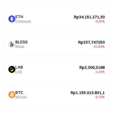
ETH
Rp34.151.271,30
Ethereum
-0,30%
BLESS
Rp237,747250
Bless
-51,83%
LAB
Rp2.300,3168
LAB
-1,23%
BTC
Rp1.155.013.831,1
Bitcoin
-0,73%