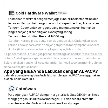
Cold Hardware Wallet
Offline
Keamanan maksimal dengan menjaga kunci pribadi tetap offline dan
terisolasi. Kompatibel dengan perangkat seperti Ledger, Trezor, atau
Tangem. Cocok untuk pengguna yang mengutamakan keamanan
jangka panjang dibandingkan akses yang sering.
Terbaik Untuk:
Holding Besar & HODLing
*
Catatan: Kurang praktis untuk perdagangan aktif. Cadangkan seed
phrase Anda secara offline dan jangan pernah menyimpannya secara
digital (tidak dalam bentuk tangkapan layar, tidak di cloud).
* Tips Keamanan Pro: Jangan pernah membagikan seed phrase atau kunci
pribadi Anda kepada siapa pun—staff Gate tidak akan pernah memintanya.
Selalu lakukan transfer uji coba dalam jumlah kecil sebelum memindahkan
dana dalam jumlah besar.
Apa yang Bisa Anda Lakukan dengan ALPACA?
Jelajahi apa saja yang bisa Anda lakukan dengan ALPACA menggunakan
alat on-chain Gate DEX.
GateSwap
Perdagangkan ALPACA dengan harga terbaik. Gate DEX Smart Swap
mengagregasi likuiditas dari berbagai DEX dan secara otomatis
merutekan order Anda untuk meminimalkan slippage.