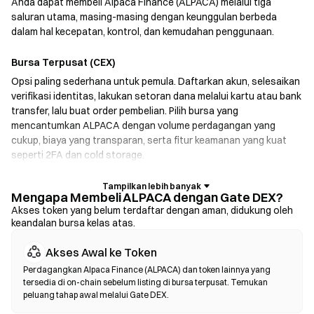
Anda dapat membeli Alpaca Finance (ALPACA) melalui tiga
saluran utama, masing-masing dengan keunggulan berbeda
dalam hal kecepatan, kontrol, dan kemudahan penggunaan.
Bursa Terpusat (CEX)
Opsi paling sederhana untuk pemula. Daftarkan akun, selesaikan
verifikasi identitas, lakukan setoran dana melalui kartu atau bank
transfer, lalu buat order pembelian. Pilih bursa yang
mencantumkan ALPACA dengan volume perdagangan yang
cukup, biaya yang transparan, serta fitur keamanan yang kuat
seperti 2FA dan cold storage.
Dompet Kripto
Mengapa Membeli ALPACA dengan Gate DEX?
Untuk pengguna yang memprioritaskan self-custody. Dompet
Akses token yang belum terdaftar dengan aman, didukung oleh
keandalan bursa kelas atas.
non-kustodian memungkinkan Anda menyimpan kunci pribadi
sendiri dan melakukan swap token langsung di dalam antarmuka
Akses Awal ke Token
dompet. Beberapa dompet juga mendukung fiat on-ramp,
sehingga Anda dapat membeli ALPACA menggunakan kartu
Perdagangkan Alpaca Finance (ALPACA) dan token lainnya yang
tersedia di on-chain sebelum listing di bursa terpusat. Temukan
kredit tanpa harus melalui bursa terlebih dahulu. Selalu
peluang tahap awal melalui Gate DEX.
cadangkan seed phrase Anda dengan aman dan verifikasi alamat
kontrak sebelum mengonfirmasi transaksi apa pun.