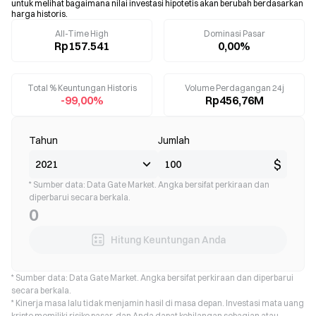
untuk melihat bagaimana nilai investasi hipotetis akan berubah berdasarkan
harga historis.
All-Time High
Dominasi Pasar
Rp157.541
0,00%
Total % Keuntungan Historis
Volume Perdagangan 24j
-99,00%
Rp456,76M
Tahun
Jumlah
$
* Sumber data: Data Gate Market. Angka bersifat perkiraan dan
diperbarui secara berkala.
0
Hitung Keuntungan Anda
* Sumber data: Data Gate Market. Angka bersifat perkiraan dan diperbarui
secara berkala.
* Kinerja masa lalu tidak menjamin hasil di masa depan. Investasi mata uang
kripto memiliki risiko pasar, dan Anda dapat kehilangan sebagian atau