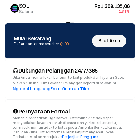
SOL
Rp1.309.135,06
Solana
-1,31%
Mulai Sekarang
Buat Akun
Daftar dan terima voucher
$100
Dukungan Pelanggan 24/7/365
Jika Anda memerlukan bantuan terkait produk dan layanan Gate,
silakan hubungi Tim Layanan Pelanggan seperti di bawah ini.
Ngobrol Langsung
Email
Kirimkan Tiket
Pernyataan Formal
Mohon diperhatikan juga bahwa Gate mungkin tidak dapat
menyediakan layanan penuh di pasar dan yurisdiksi tertentu,
termasuk, namun tidak terbatas pada, Amerika Serikat, Kanada,
Iran, dan Kuba. Untuk informasi lebih lanjut mengenai Lokasi
Terbatas, silakan merujuk ke
Perjanjian Pengguna
.