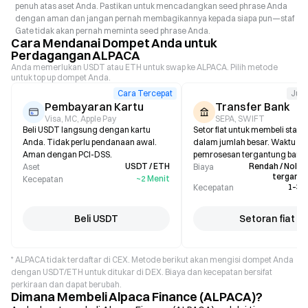
penuh atas aset Anda. Pastikan untuk mencadangkan seed phrase Anda
dengan aman dan jangan pernah membagikannya kepada siapa pun—staf
Gate tidak akan pernah meminta seed phrase Anda.
Cara Mendanai Dompet Anda untuk
Perdagangan ALPACA
Anda memerlukan USDT atau ETH untuk swap ke ALPACA. Pilih metode
untuk top up dompet Anda.
Cara Tercepat
Jum
Pembayaran Kartu
Transfer Bank
Visa, MC, Apple Pay
SEPA, SWIFT
Beli USDT langsung dengan kartu
Setor fiat untuk membeli stabl
Anda. Tidak perlu pendanaan awal.
dalam jumlah besar. Waktu
Aman dengan PCI-DSS.
pemrosesan tergantung bank.
USDT / ETH
Rendah / Nol (b
Aset
Biaya
tergantu
~2 Menit
Kecepatan
1–3 H
Kecepatan
Beli USDT
Setoran fiat
* ALPACA tidak terdaftar di CEX. Metode berikut akan mengisi dompet Anda
dengan USDT/ETH untuk ditukar di DEX. Biaya dan kecepatan bersifat
perkiraan dan dapat berubah.
Dimana Membeli Alpaca Finance (ALPACA)?