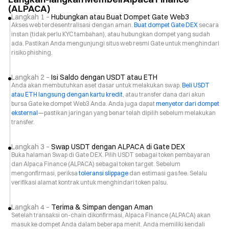
(ALPACA)
Langkah 1 –
Hubungkan atau Buat Dompet Gate Web3
Akses web terdesentralisasi dengan aman.
Buat dompet Gate DEX
secara
instan (tidak perlu KYC tambahan), atau hubungkan dompet yang sudah
ada. Pastikan Anda mengunjungi situs web resmi Gate untuk menghindari
risiko phishing.
Langkah 2 –
Isi Saldo dengan USDT atau ETH
Anda akan membutuhkan aset dasar untuk melakukan swap.
Beli USDT
atau ETH langsung dengan kartu kredit
, atau transfer dana dari akun
bursa Gate ke dompet Web3 Anda. Anda juga dapat
menyetor dari dompet
eksternal
—pastikan jaringan yang benar telah dipilih sebelum melakukan
transfer.
Langkah 3 –
Swap USDT dengan ALPACA di Gate DEX
Buka halaman Swap di Gate DEX. Pilih USDT sebagai token pembayaran
dan Alpaca Finance (ALPACA) sebagai token target. Sebelum
mengonfirmasi, periksa
toleransi slippage
dan estimasi gas fee. Selalu
verifikasi alamat kontrak untuk menghindari token palsu.
Langkah 4 –
Terima & Simpan dengan Aman
Setelah transaksi on-chain dikonfirmasi, Alpaca Finance (ALPACA) akan
masuk ke dompet Anda dalam beberapa menit. Anda memiliki kendali