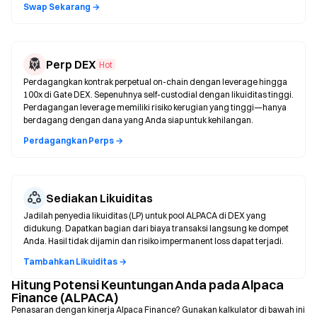
Swap Sekarang →
Perp DEX
Hot
Perdagangkan kontrak perpetual on-chain dengan leverage hingga
100x di Gate DEX. Sepenuhnya self-custodial dengan likuiditas tinggi.
Perdagangan leverage memiliki risiko kerugian yang tinggi—hanya
berdagang dengan dana yang Anda siap untuk kehilangan.
Perdagangkan Perps →
Sediakan Likuiditas
Jadilah penyedia likuiditas (LP) untuk pool ALPACA di DEX yang
didukung. Dapatkan bagian dari biaya transaksi langsung ke dompet
Anda. Hasil tidak dijamin dan risiko impermanent loss dapat terjadi.
Tambahkan Likuiditas →
Hitung Potensi Keuntungan Anda pada Alpaca
Finance (ALPACA)
Penasaran dengan kinerja Alpaca Finance? Gunakan kalkulator di bawah ini