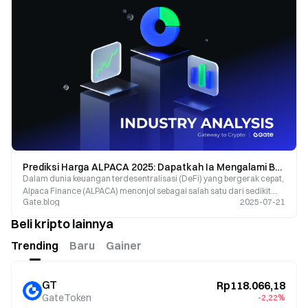
Prediksi Harga ALPACA 2025: Dapatkah Ia Mengalami Bull Run Lagi?
Dalam dunia keuangan terdesentralisasi (DeFi) yang bergerak cepat,
Alpaca Finance (ALPACA) menonjol sebagai salah satu dari sedikit
Gate.blog
2025-07-21
pertanian hasil berleverase.
Beli kripto lainnya
Trending
Baru
Gainer
GT
Rp118.066,18
GateToken
-2,22%