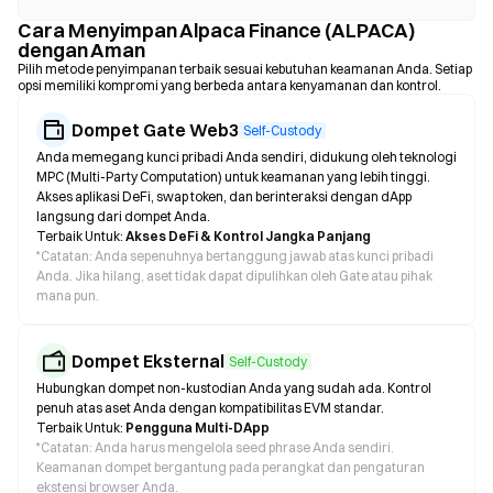
Cara Menyimpan Alpaca Finance (ALPACA)
dengan Aman
Pilih metode penyimpanan terbaik sesuai kebutuhan keamanan Anda. Setiap
opsi memiliki kompromi yang berbeda antara kenyamanan dan kontrol.
Dompet Gate Web3
Self-Custody
Anda memegang kunci pribadi Anda sendiri, didukung oleh teknologi
MPC (Multi-Party Computation) untuk keamanan yang lebih tinggi.
Akses aplikasi DeFi, swap token, dan berinteraksi dengan dApp
langsung dari dompet Anda.
Terbaik Untuk:
Akses DeFi & Kontrol Jangka Panjang
*
Catatan: Anda sepenuhnya bertanggung jawab atas kunci pribadi
Anda. Jika hilang, aset tidak dapat dipulihkan oleh Gate atau pihak
mana pun.
Dompet Eksternal
Self-Custody
Hubungkan dompet non-kustodian Anda yang sudah ada. Kontrol
penuh atas aset Anda dengan kompatibilitas EVM standar.
Terbaik Untuk:
Pengguna Multi-DApp
*
Catatan: Anda harus mengelola seed phrase Anda sendiri.
Keamanan dompet bergantung pada perangkat dan pengaturan
ekstensi browser Anda.