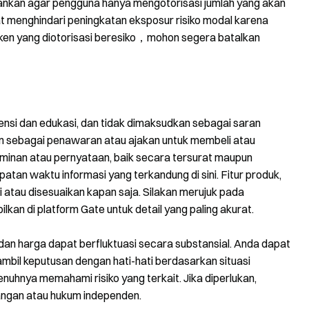
ankan agar pengguna hanya mengotorisasi jumlah yang akan
t menghindari peningkatan eksposur risiko modal karena
oken yang diotorisasi beresiko，mohon segera batalkan
erensi dan edukasi, dan tidak dimaksudkan sebagai saran
un sebagai penawaran atau ajakan untuk membeli atau
jaminan atau pernyataan, baik secara tersurat maupun
atan waktu informasi yang terkandung di sini. Fitur produk,
i atau disesuaikan kapan saja. Silakan merujuk pada
kan di platform Gate untuk detail yang paling akurat.
n, dan harga dapat berfluktuasi secara substansial. Anda dapat
ambil keputusan dengan hati-hati berdasarkan situasi
enuhnya memahami risiko yang terkait. Jika diperlukan,
angan atau hukum independen.