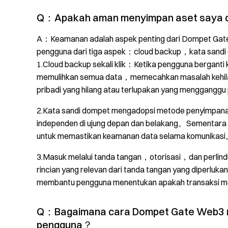
Q：Apakah aman menyimpan aset saya 
A：Keamanan adalah aspek penting dari Dompet Ga
pengguna dari tiga aspek：cloud backup，kata sandi
1.Cloud backup sekali klik：Ketika pengguna bergant
memulihkan semua data，memecahkan masalah kehilang
pribadi yang hilang atau terlupakan yang menggang
2.Kata sandi dompet mengadopsi metode penyimpanan l
independen di ujung depan dan belakang。Sementara 
untuk memastikan keamanan data selama komunikas
3.Masuk melalui tanda tangan，otorisasi，dan perlindu
rincian yang relevan dari tanda tangan yang diperluk
membantu pengguna menentukan apakah transaksi 
Q：Bagaimana cara Dompet Gate Web3 m
pengguna？