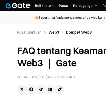
Beli Kripto
Pasar
Perdagangan
Fu
Sepertinya Anda mengakses situs web kami da
Pusat Bantuan
Web3
Dompet Web3
FAQ tentang Keama
Web3 ｜ Gate
28-04-2026 (UTC)
46.970
Baca
3