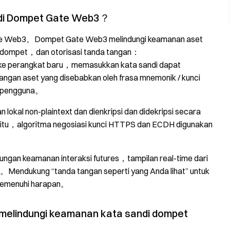
di Dompet Gate Web3？
te Web3。Dompet Gate Web3 melindungi keamanan aset
 dompet，dan otorisasi tanda tangan：
i ke perangkat baru，memasukkan kata sandi dapat
an aset yang disebabkan oleh frasa mnemonik / kunci
gu pengguna。
okal non-plaintext dan dienkripsi dan didekripsi secara
itu，algoritma negosiasi kunci HTTPS dan ECDH digunakan
i。
ngan keamanan interaksi futures，tampilan real-time dari
an。Mendukung “tanda tangan seperti yang Anda lihat” untuk
memenuhi harapan。
elindungi keamanan kata sandi dompet