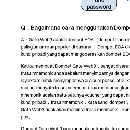
Q：Bagaimana cara menggunakan Dompe
A：Gate Web3 adalah dompet EOA（dompet frasa mn
paling umum dan populer di pasaran。Dompet EOA diko
kunci pribadi yang dapat mengoperasikan dompet 
Ketika membuat Dompet Gate Web3，sangat disarank
frasa mnemonik anda sebelum menyimpannya dengan
layar/foto untuk menyimpannya di album ponsel atau
manual menyalin frasa mnemonik atau mencadangka
mnemonik adalah satu-satunya voucher yang dapat 
kunci pribadi，frasa mnemonik，kata sandi dompet，at
Gate Web3 tidak akan meminta frasa mnemonik，kunci 
pun。
Dompet Gate Web3 juga mendukung koneksi ke dompe