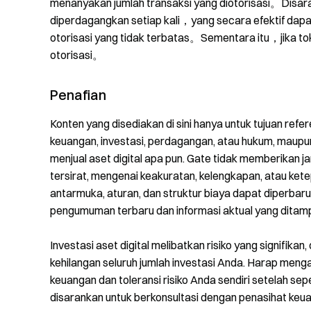
menanyakan jumlah transaksi yang diotorisasi。Disar
diperdagangkan setiap kali，yang secara efektif dapa
otorisasi yang tidak terbatas。Sementara itu，jika t
otorisasi。
Penafian
Konten yang disediakan di sini hanya untuk tujuan ref
keuangan, investasi, perdagangan, atau hukum, maup
menjual aset digital apa pun. Gate tidak memberikan 
tersirat, mengenai keakuratan, kelengkapan, atau ketep
antarmuka, aturan, dan struktur biaya dapat diperbaru
pengumuman terbaru dan informasi aktual yang ditampil
Investasi aset digital melibatkan risiko yang signifika
kehilangan seluruh jumlah investasi Anda. Harap meng
keuangan dan toleransi risiko Anda sendiri setelah sep
disarankan untuk berkonsultasi dengan penasihat keu