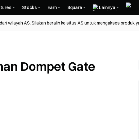
tures
Stocks
Earn
Square
Lainnya
ri wilayah AS. Silakan beralih ke situs AS untuk mengakses produk y
nan Dompet Gate