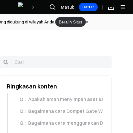
Hadiah
Masuk
Daftar
ang didukung di wilayah Anda.
Beralih Situs
Ringkasan konten
Q：Apakah aman menyimpan aset saya di Dompe
Q：Bagaimana cara Dompet Gate Web3 melindung
Q：Bagaimana cara menggunakan Dompet Gate 