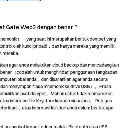
t Gate Web3 dengan benar？
emonik），yang saat ini merupakan bentuk dompet yang
ntrol oleh kunci pribadi，dan hanya mereka yang memiliki
EOA mereka。
an agar anda melakukan cloud backup dan mencadangkan
 benar（cobalah untuk menghindari penggunaan tangkapan
 komputer lokal anda，dan disarankan agar anda secara
n dan menyimpan frasa mnemonik ke drive USB）。Frasa
memulihkan aset dompet。Mohon untuk tidak memberikan
au informasi file Keystore kepada siapa pun。 Petugas
pribadi，atau informasi lain dari anda dalam bentuk apa
t perangkat keras Ledger melalui Bluetooth atau USB，