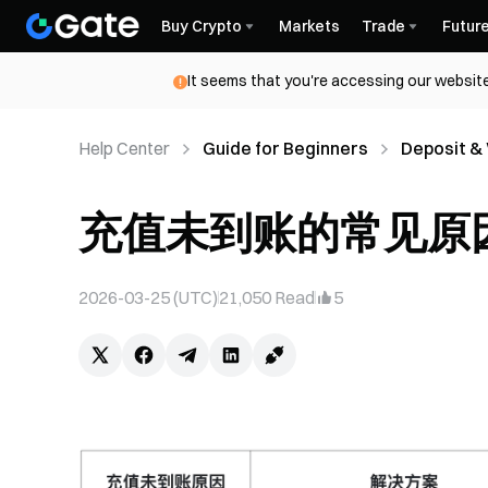
Buy Crypto
Markets
Trade
Futur
It seems that you're accessing our website
Help Center
Guide for Beginners
Deposit &
充值未到账的常见原因及
2026-03-25 (UTC)
21,050
Read
5