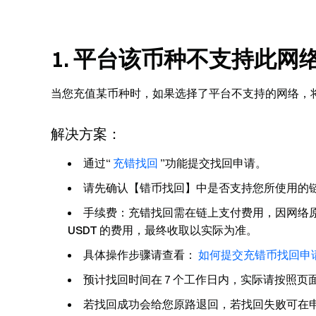
1. 平台该币种不支持此网
当您充值某币种时，如果选择了平台不支持的网络，
解决方案：
通过“
充错找回
”功能提交找回申请。
请先确认【错币找回】中是否支持您所使用的
手续费：充错找回需在链上支付费用，因网络
USDT
的费用，最终收取
以实际为准
。
具体操作步骤请查看：
如何提交充错币找回申
预计找回时间在 7 个工作日内，实际请按照页
若找回成功会给您原路退回，若找回失败可在