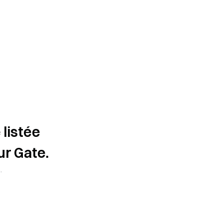
listée
ur Gate.
.