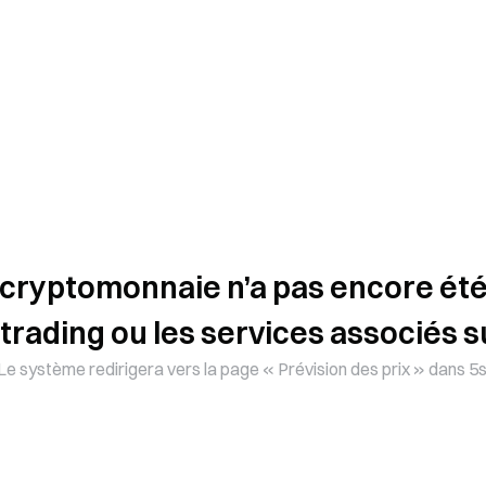
 cryptomonnaie n’a pas encore été 
 trading ou les services associés s
Le système redirigera vers la page « Prévision des prix » dans 5s