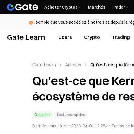
Acheter Cryptos
Marchés
Trader
Il semble que vous accédiez à notre site depuis la r
Gate Learn
Cours
Crypto
Trading
Gate Learn
Articles
Qu'est-ce que Kern
L'essor d'un écos
Qu'est-ce que Kern
restaking multi-ch
écosystème de res
Débutant
Lectures rapides
Dernière mise à jour
2026-04-01 12:28:44
Temps de l