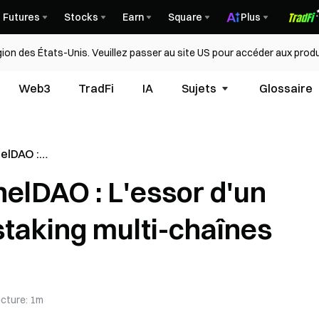
Futures
Stocks
Earn
Square
Plus
égion des États-Unis. Veuillez passer au site US pour accéder aux produ
Web3
TradFi
IA
Sujets
Glossaire
elDAO :
ystème de
elDAO : L'essor d'un
aînes
taking multi-chaînes
ecture
:
1m