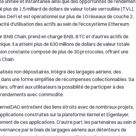
ité unifiée et instantanée ainsi que des opportunités de rendemen
 plus de 1,5 milliard de dollars de valeur totale verrouillée (TVL),
les DeFi et est opérationnel sur plus de 10 réseaux de couche 2,
cacité d'utilisation des actifs au sein de l'écosystème Ethereum.
sur BNB Chain, prend en charge BNB, BTC et d'autres actifs de
 Il a atteint plus de 630 millions de dollars de valeur totale
sion constante composé de plus de 30 protocoles, offrant une
B Chain.
atisés non dépositaires, intègre des largages aériens, des
 dans une forme simplifiée de récompenses collectionnables. Sa
rs, offrant aux utilisateurs la possibilité de participer à des
des rendements avec commodité.
ernelDAO entretient des liens étroits avec de nombreux projets.
pplications construites sur la plateforme Kernel et Eigenlayer,
ement de ces applications. D'autre part, les partenaires au sein 
uvernance par le biais de largages aériens aux détenteurs de