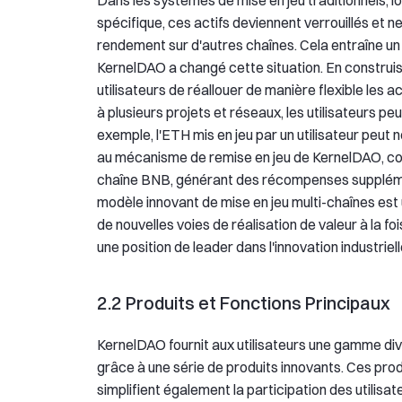
Dans les systèmes de mise en jeu traditionnels, lo
spécifique, ces actifs deviennent verrouillés et 
rendement sur d'autres chaînes. Cela entraîne un 
KernelDAO a changé cette situation. En construisa
utilisateurs de réallouer de manière flexible les a
à plusieurs projets et réseaux, les utilisateurs 
exemple, l'ETH mis en jeu par un utilisateur peut
au mécanisme de remise en jeu de KernelDAO, con
chaîne BNB, générant des récompenses supplément
modèle innovant de mise en jeu multi-chaînes est u
de nouvelles voies de réalisation de valeur à la fo
une position de leader dans l'innovation industriell
2.2 Produits et Fonctions Principaux
KernelDAO fournit aux utilisateurs une gamme div
grâce à une série de produits innovants. Ces pr
simplifient également la participation des utilis