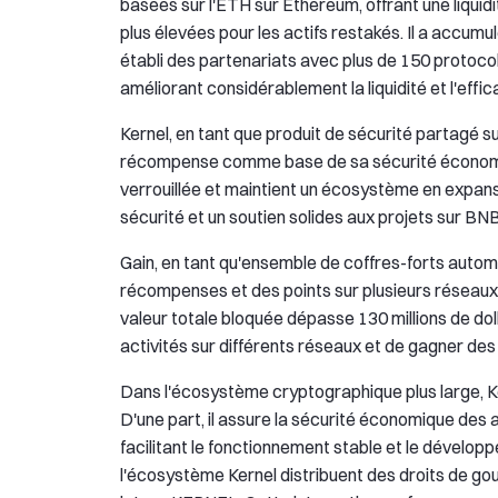
basées sur l'ETH sur Ethereum, offrant une liquid
plus élevées pour les actifs restakés. Il a accumulé
établi des partenariats avec plus de 150 protoco
améliorant considérablement la liquidité et l'effi
Kernel, en tant que produit de sécurité partagé 
récompense comme base de sa sécurité économique.
verrouillée et maintient un écosystème en expan
sécurité et un soutien solides aux projets sur BN
Gain, en tant qu'ensemble de coffres-forts autom
récompenses et des points sur plusieurs réseaux
valeur totale bloquée dépasse 130 millions de dolla
activités sur différents réseaux et de gagner 
Dans l'écosystème cryptographique plus large, K
D'une part, il assure la sécurité économique des a
facilitant le fonctionnement stable et le développ
l'écosystème Kernel distribuent des droits de go