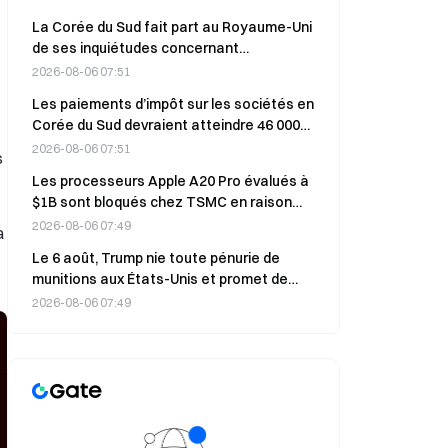
La Corée du Sud fait part au Royaume-Uni
de ses inquiétudes concernant
l’approvisionnement en GNL face aux
2026-08-06 07:51
sanctions contre la Russie prévues en
Les paiements d’impôt sur les sociétés en
janvier
Corée du Sud devraient atteindre 46 000
milliards de wons en août, dans un
2026-08-06 07:51
s
contexte de reprise du secteur des semi-
Les processeurs Apple A20 Pro évalués à
conducteurs.
$1B sont bloqués chez TSMC en raison
d’une pénurie de DRAM.
2026-08-06 07:49
a
Le 6 août, Trump nie toute pénurie de
munitions aux États-Unis et promet de
punir les responsables des fuites.
2026-08-06 07:49