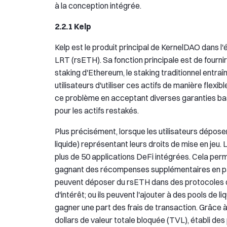
à la conception intégrée.
2.2.1 Kelp
Kelp est le produit principal de KernelDAO dans
LRT (rsETH). Sa fonction principale est de fourni
staking d'Ethereum, le staking traditionnel entraî
utilisateurs d'utiliser ces actifs de manière flexi
ce problème en acceptant diverses garanties basée
pour les actifs restakés.
Plus précisément, lorsque les utilisateurs déposen
liquide) représentant leurs droits de mise en jeu.
plus de 50 applications DeFi intégrées. Cela permet
gagnant des récompenses supplémentaires en parti
peuvent déposer du rsETH dans des protocoles 
d'intérêt; ou ils peuvent l'ajouter à des pools d
gagner une part des frais de transaction. Grâce à
dollars de valeur totale bloquée (TVL), établi de