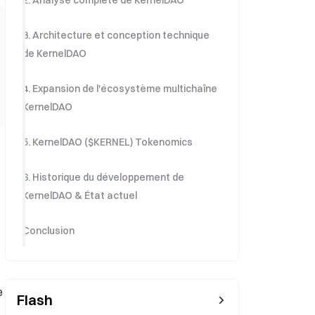
2. Analyse complète de KernelDAO
3. Architecture et conception technique
de KernelDAO
4. Expansion de l'écosystème multichaîne
KernelDAO
5. KernelDAO ($KERNEL) Tokenomics
6. Historique du développement de
KernelDAO & État actuel
Conclusion
e
Flash