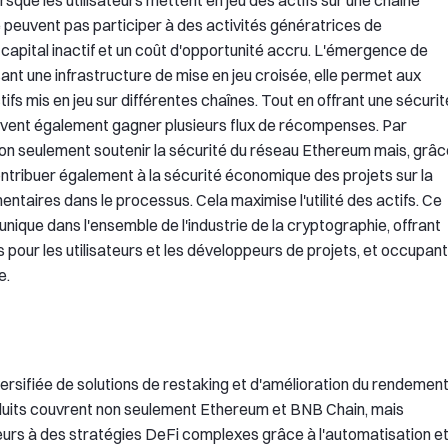
rsque les utilisateurs mettent en jeu des actifs sur une chaîne
ne peuvent pas participer à des activités génératrices de
capital inactif et un coût d'opportunité accru. L'émergence de
nt une infrastructure de mise en jeu croisée, elle permet aux
ctifs mis en jeu sur différentes chaînes. Tout en offrant une sécurit
peuvent également gagner plusieurs flux de récompenses. Par
 non seulement soutenir la sécurité du réseau Ethereum mais, grâ
tribuer également à la sécurité économique des projets sur la
aires dans le processus. Cela maximise l'utilité des actifs. Ce
nique dans l'ensemble de l'industrie de la cryptographie, offrant
is pour les utilisateurs et les développeurs de projets, et occupant
e.
ersifiée de solutions de restaking et d'amélioration du rendemen
oduits couvrent non seulement Ethereum et BNB Chain, mais
ateurs à des stratégies DeFi complexes grâce à l'automatisation e