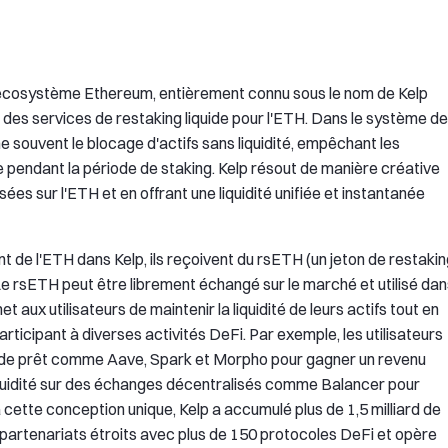
 l'écosystème Ethereum, entièrement connu sous le nom de Kelp
r des services de restaking liquide pour l'ETH. Dans le système de
ne souvent le blocage d'actifs sans liquidité, empêchant les
ble pendant la période de staking. Kelp résout de manière créative
s sur l'ETH et en offrant une liquidité unifiée et instantanée
t de l'ETH dans Kelp, ils reçoivent du rsETH (un jeton de restaki
 Le rsETH peut être librement échangé sur le marché et utilisé da
 aux utilisateurs de maintenir la liquidité de leurs actifs tout en
cipant à diverses activités DeFi. Par exemple, les utilisateurs
de prêt comme Aave, Spark et Morpho pour gagner un revenu
e liquidité sur des échanges décentralisés comme Balancer pour
 cette conception unique, Kelp a accumulé plus de 1,5 milliard de
s partenariats étroits avec plus de 150 protocoles DeFi et opère