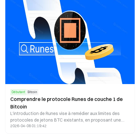
Débutant
Bitcoin
Comprendre le protocole Runes de couche 1 de
Bitcoin
L'introduction de Runes vise à remédier aux limites des
protocoles de jetons BTC existants, en proposant une
2026-04-08 01:19:42
solution supérieure qui a déjà suscité de grandes attentes
pour ses jetons initiaux et ses projets conceptuels sur le
marché.