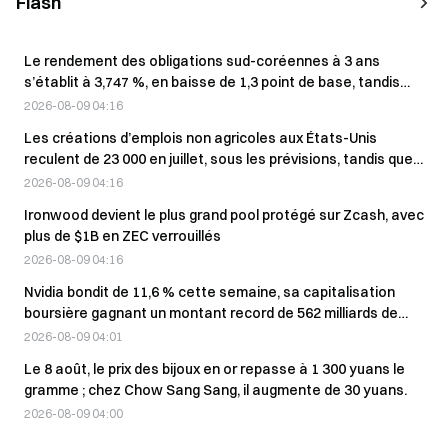
Flash
Le rendement des obligations sud-coréennes à 3 ans
s’établit à 3,747 %, en baisse de 1,3 point de base, tandis
que les investisseurs étrangers affichent des achats nets
2026-08-09 04:16
de 64 357 contrats
Les créations d’emplois non agricoles aux États-Unis
reculent de 23 000 en juillet, sous les prévisions, tandis que
la Fed pourrait encore relever ses taux
2026-08-09 04:16
Ironwood devient le plus grand pool protégé sur Zcash, avec
plus de $1B en ZEC verrouillés
2026-08-09 04:16
Nvidia bondit de 11,6 % cette semaine, sa capitalisation
boursière gagnant un montant record de 562 milliards de
dollars, portée par le soutien de Musk et les dépenses
2026-08-09 04:01
consacrées au cloud.
Le 8 août, le prix des bijoux en or repasse à 1 300 yuans le
gramme ; chez Chow Sang Sang, il augmente de 30 yuans.
2026-08-09 04:00