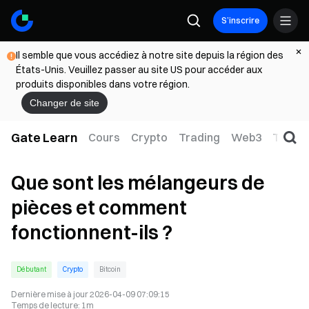
S’inscrire
Il semble que vous accédiez à notre site depuis la région des
États-Unis. Veuillez passer au site US pour accéder aux
produits disponibles dans votre région.
Changer de site
Gate Learn
Cours
Crypto
Trading
Web3
TradFi
Que sont les mélangeurs de
pièces et comment
fonctionnent-ils ?
Débutant
Crypto
Bitcoin
Dernière mise à jour
2026-04-09 07:09:15
Temps de lecture
:
1m