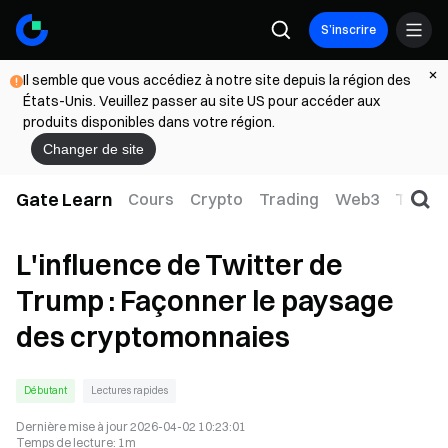
S’inscrire
Il semble que vous accédiez à notre site depuis la région des
États-Unis. Veuillez passer au site US pour accéder aux
produits disponibles dans votre région.
Changer de site
Gate Learn
Cours
Crypto
Trading
Web3
TradFi
L'influence de Twitter de
Trump : Façonner le paysage
des cryptomonnaies
Débutant
Lectures rapides
Dernière mise à jour
2026-04-02 10:23:01
Temps de lecture
:
1m