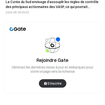
La Corée du Sud envisage d’assouplir les règles de contrôle
des principaux actionnaires des VASP, ce qui pourrait
changer la donne en matière de fusions-acquisitions
2026-08-09 09:00
Rejoindre Gate
Obtenez les dernières mises à jour et embarquez pour
votre voyage vers la richesse
S’inscrire