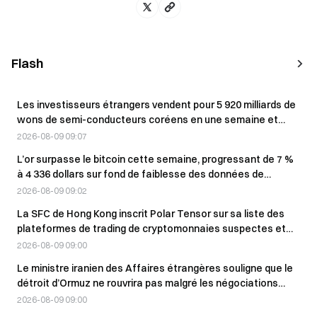
Flash
Les investisseurs étrangers vendent pour 5 920 milliards de
wons de semi-conducteurs coréens en une semaine et
réduisent leurs avoirs
2026-08-09 09:07
L’or surpasse le bitcoin cette semaine, progressant de 7 %
à 4 336 dollars sur fond de faiblesse des données de
l’emploi aux États-Unis.
2026-08-09 09:02
La SFC de Hong Kong inscrit Polar Tensor sur sa liste des
plateformes de trading de cryptomonnaies suspectes et
identifie 17 sites web associés
2026-08-09 09:00
Le ministre iranien des Affaires étrangères souligne que le
détroit d’Ormuz ne rouvrira pas malgré les négociations
avec Oman
2026-08-09 09:00