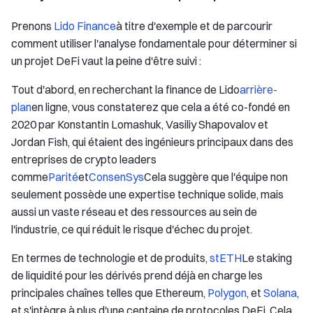
Prenons
Lido Finance
à titre d'exemple et de parcourir
comment utiliser l'analyse fondamentale pour déterminer si
un projet DeFi vaut la peine d'être suivi :
Tout d'abord, en recherchant la finance de Lido
arrière-
plan
en ligne, vous constaterez que cela a été co-fondé en
2020 par Konstantin Lomashuk, Vasiliy Shapovalov et
Jordan Fish, qui étaient des ingénieurs principaux dans des
entreprises de crypto leaders
comme
Parité
et
ConsenSys
Cela suggère que l'équipe non
seulement possède une expertise technique solide, mais
aussi un vaste réseau et des ressources au sein de
l'industrie, ce qui réduit le risque d'échec du projet.
En termes de technologie et de produits,
stETH
Le staking
de liquidité pour les dérivés prend déjà en charge les
principales chaînes telles que Ethereum,
Polygon
, et
Solana
,
et s'intègre à plus d'une centaine de protocoles DeFi. Cela