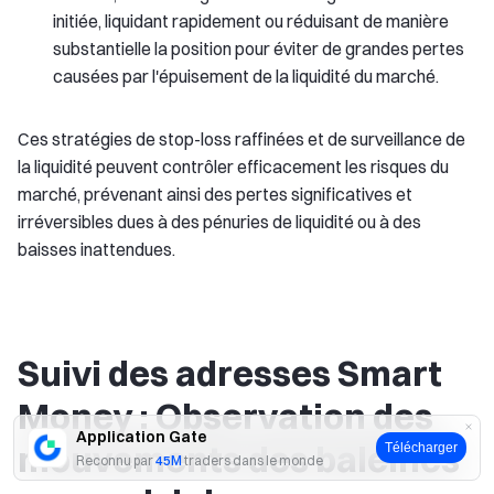
initiée, liquidant rapidement ou réduisant de manière
substantielle la position pour éviter de grandes pertes
causées par l'épuisement de la liquidité du marché.
Ces stratégies de stop-loss raffinées et de surveillance de
la liquidité peuvent contrôler efficacement les risques du
marché, prévenant ainsi des pertes significatives et
irréversibles dues à des pénuries de liquidité ou à des
baisses inattendues.
Suivi des adresses Smart
Money : Observation des
Application Gate
mouvements des baleines
Télécharger
Reconnu par
45M
traders dans le monde