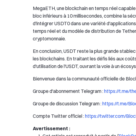
MegaETH, une blockchain en temps réel capable 
bloc inférieurs à 10 millisecondes, combine la s
d'intégrer USDT0 dans une variété d'application
temps réel et du modèle de distribution de Tether
cryptomonnaie.
En conclusion, USDT reste la plus grande stablecoi
les blockchains. En traitant les défis liés aux coû
d'utilisation de l'USDT, ouvrant la voie à un éco
Bienvenue dans la communauté officielle de Bloc
Groupe d'abonnement Telegram :
https://t.me/t
Groupe de discussion Telegram :
https://t.me/B
Compte Twitter officiel :
https://twitter.com/Bl
Avertissement :
Cet article est reproduit à partir de [
BlockB