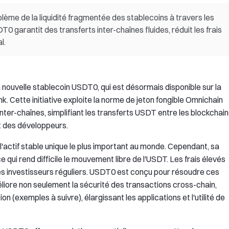
lème de la liquidité fragmentée des stablecoins à travers les
0 garantit des transferts inter-chaînes fluides, réduit les frais
l.
ouvelle stablecoin USDT0, qui est désormais disponible sur la
nk. Cette initiative exploite la norme de jeton fongible Omnichain
nter-chaînes, simplifiant les transferts USDT entre les blockchai
et des développeurs.
 l'actif stable unique le plus important au monde. Cependant, sa
e qui rend difficile le mouvement libre de l'USDT. Les frais élevés
es investisseurs réguliers. USDT0 est conçu pour résoudre ces
liore non seulement la sécurité des transactions cross-chain,
on (exemples à suivre), élargissant les applications et l'utilité de