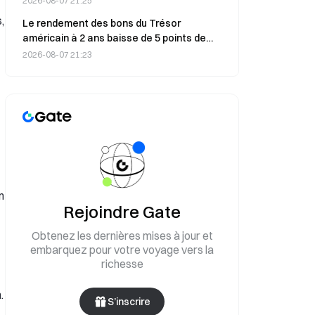
2026-08-07 21:25
années.
,
Le rendement des bons du Trésor
américain à 2 ans baisse de 5 points de
base à 4,1952 % le 7 août, jour de la
2026-08-07 21:23
publication des chiffres de l’emploi non
agricole
n
Rejoindre Gate
Obtenez les dernières mises à jour et
embarquez pour votre voyage vers la
richesse
.
S’inscrire