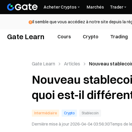
Acheter Cryptos
Marchés
Trader
Il semble que vous accédiez à notre site depuis la r
Gate Learn
Cours
Crypto
Trading
Gate Learn
Articles
Nouveau stablecoi
Tether : en quoi est
Nouveau stablecoi
différent de l'USDT
quoi est-il différen
Intermédiaire
Crypto
Stablecoin
Dernière mise à jour
2026-04-04 03:56:30
Temps de l