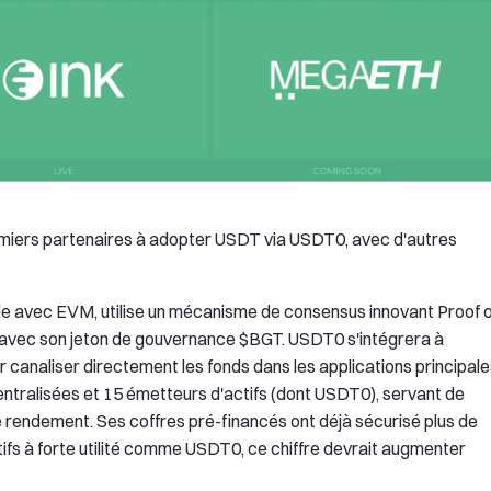
miers partenaires à adopter USDT via USDT0, avec d'autres
e avec EVM, utilise un mécanisme de consensus innovant Proof o
s avec son jeton de gouvernance $BGT. USDT0 s'intégrera à
canaliser directement les fonds dans les applications principale
ntralisées et 15 émetteurs d'actifs (dont USDT0), servant de
e rendement. Ses coffres pré-financés ont déjà sécurisé plus de
actifs à forte utilité comme USDT0, ce chiffre devrait augmenter