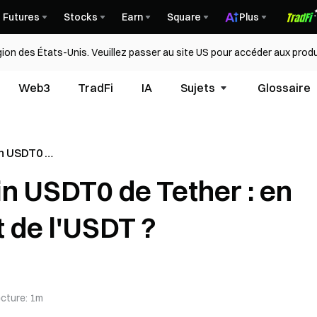
Futures
Stocks
Earn
Square
Plus
égion des États-Unis. Veuillez passer au site US pour accéder aux produ
Web3
TradFi
IA
Sujets
Glossaire
n USDT0 de
-il
n USDT0 de Tether : en
 ?
t de l'USDT ?
ecture
:
1m