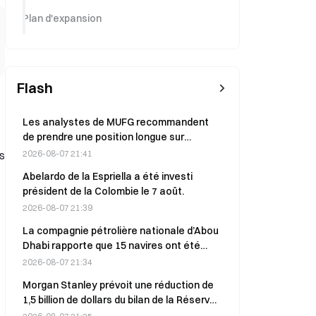
Plan d'expansion
Flash
Les analystes de MUFG recommandent
de prendre une position longue sur
l’AUD/JPY alors que les paris sur une
ns
2026-08-07 21:41
hausse des taux de la Fed s’atténuent
Abelardo de la Espriella a été investi
président de la Colombie le 7 août.
2026-08-07 21:39
La compagnie pétrolière nationale d’Abou
Dhabi rapporte que 15 navires ont été
attaqués dans le détroit d’Ormuz, faisant
2026-08-07 21:34
un mort et 20 blessés.
Morgan Stanley prévoit une réduction de
1,5 billion de dollars du bilan de la Réserve
fédérale au cours des deux prochaines