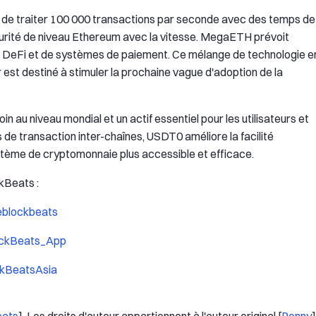
de traiter 100 000 transactions par seconde avec des temps de
écurité de niveau Ethereum avec la vitesse. MegaETH prévoit
s DeFi et de systèmes de paiement. Ce mélange de technologie e
 est destiné à stimuler la prochaine vague d'adoption de la
n au niveau mondial et un actif essentiel pour les utilisateurs et
ts de transaction inter-chaînes, USDT0 améliore la facilité
système de cryptomonnaie plus accessible et efficace.
kBeats :
heblockbeats
lockBeats_App
ockBeatsAsia
eats
]. Les droits d'auteur appartiennent à l'auteur original [
Penny
]