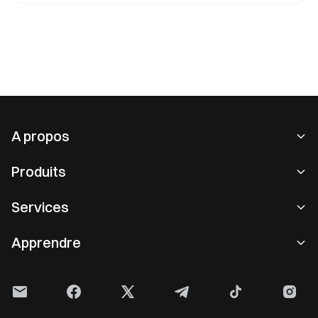
liquidity mining, le lancement de projets et des
récompenses de farming, ainsi que diverses autres
fonctionnalités DeFi. Cet article présente une analyse
détaillée de ses mécanismes fondamentaux et de ses
applications concrètes.
A propos
À propos de nous
Produits
Carrières
P2P
Services
Salle de presse
Conversion & Trading en blocs
Avantages VIP
Sponsor de Oracle Red Bull Racing
Apprendre
Trading spot
Institutionnel
Consulter les clauses contractuelles
Académie
Marge
Commentaires des utilisateurs
Avertissement
Actualités de Gate
Centre Earn
Annonces
Politique de confidentialité
Gate Blog
ETF