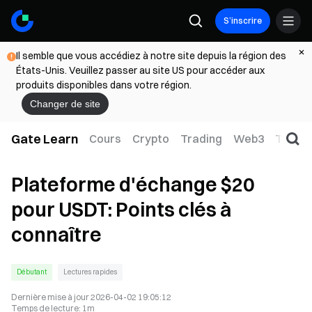
S’inscrire
Il semble que vous accédiez à notre site depuis la région des
États-Unis. Veuillez passer au site US pour accéder aux
produits disponibles dans votre région.
Changer de site
Gate Learn
Cours
Crypto
Trading
Web3
TradFi
Plateforme d'échange $20
pour USDT: Points clés à
connaître
Débutant
Lectures rapides
Dernière mise à jour
2026-04-02 19:05:12
Temps de lecture
:
1m