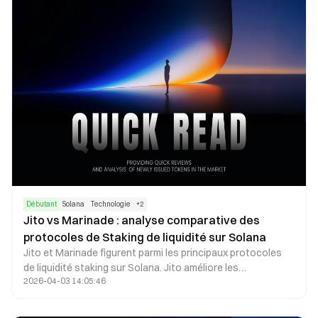
1 milliard de tokens, il est conçu pour équilibrer les
récompenses à court terme et favoriser une croissance
durable à long terme.
Débutant
Solana
Technologie
+
2
Jito vs Marinade : analyse comparative des
protocoles de Staking de liquidité sur Solana
Jito et Marinade figurent parmi les principaux protocoles
de liquidité staking sur Solana. Jito améliore les
2026-04-03 14:05:46
rendements via le MEV (Maximal Extractable Value), ce qui
séduit les utilisateurs privilégiant des rendements plus
élevés. Marinade propose une solution de staking plus