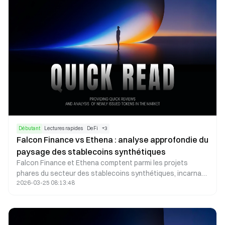
Débutant
Lectures rapides
DeFi
+
3
Falcon Finance vs Ethena : analyse approfondie du
paysage des stablecoins synthétiques
Falcon Finance et Ethena comptent parmi les projets
phares du secteur des stablecoins synthétiques, incarnant
2026-03-25 08:13:48
deux approches principales pour l’évolution future de ces
actifs. Cet article se penche sur leurs différences en
termes de mécanismes de rendement, de structures de
collatéralisation et de gestion des risques, pour permettre