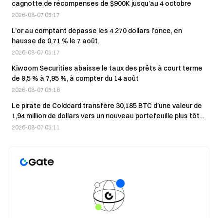
cagnotte de récompenses de $900K jusqu’au 4 octobre
2026-08-07 05:17
L’or au comptant dépasse les 4 270 dollars l’once, en
hausse de 0,71 % le 7 août.
2026-08-07 05:17
Kiwoom Securities abaisse le taux des prêts à court terme
de 9,5 % à 7,95 %, à compter du 14 août
2026-08-07 05:16
Le pirate de Coldcard transfère 30,185 BTC d’une valeur de
1,94 million de dollars vers un nouveau portefeuille plus tôt
aujourd’hui
2026-08-07 05:11