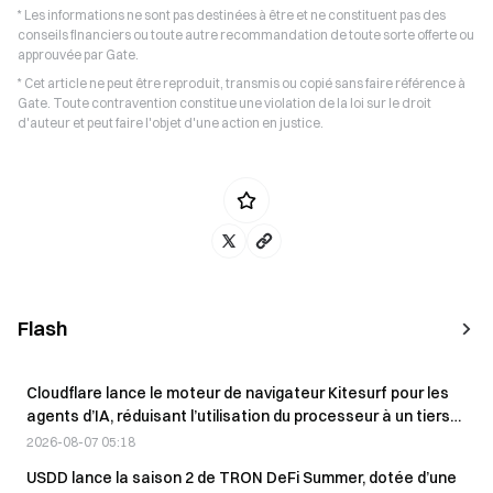
* Les informations ne sont pas destinées à être et ne constituent pas des
conseils financiers ou toute autre recommandation de toute sorte offerte ou
approuvée par Gate.
* Cet article ne peut être reproduit, transmis ou copié sans faire référence à
Gate. Toute contravention constitue une violation de la loi sur le droit
d'auteur et peut faire l'objet d'une action en justice.
Flash
Cloudflare lance le moteur de navigateur Kitesurf pour les
agents d’IA, réduisant l’utilisation du processeur à un tiers
de celle de Chromium
2026-08-07 05:18
USDD lance la saison 2 de TRON DeFi Summer, dotée d’une