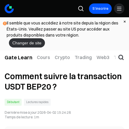
S’inscrire
Il semble que vous accédiez à notre site depuis la région des
États-Unis. Veuillez passer au site US pour accéder aux
produits disponibles dans votre région.
Changer de site
Gate Learn
Cours
Crypto
Trading
Web3
TradFi
Comment suivre la transaction
USDT BEP20 ?
Débutant
Lectures rapides
Dernière mise à jour
2026-04-02 15:24:28
Temps de lecture
:
1m