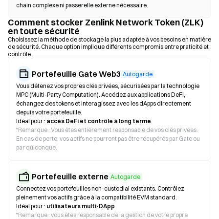
chain complexe ni passerelle externe nécessaire.
Comment stocker Zenlink Network Token (ZLK)
en toute sécurité
Choisissez la méthode de stockage la plus adaptée à vos besoins en matière
de sécurité. Chaque option implique différents compromis entre praticité et
contrôle.
Portefeuille Gate Web3
Autogarde
Vous détenez vos propres clés privées, sécurisées par la technologie
MPC (Multi-Party Computation). Accédez aux applications DeFi,
échangez des tokens et interagissez avec les dApps directement
depuis votre portefeuille.
Idéal pour :
accès DeFi et contrôle à long terme
*
Remarque : Vous êtes entièrement responsable de vos clés privées.
En cas de perte, vos actifs ne pourront pas être récupérés par Gate ou
par quiconque.
Portefeuille externe
Autogarde
Connectez vos portefeuilles non-custodial existants. Contrôlez
pleinement vos actifs grâce à la compatibilité EVM standard.
Idéal pour :
utilisateurs multi-DApp
*
Remarque : vous êtes responsable de la gestion de votre propre