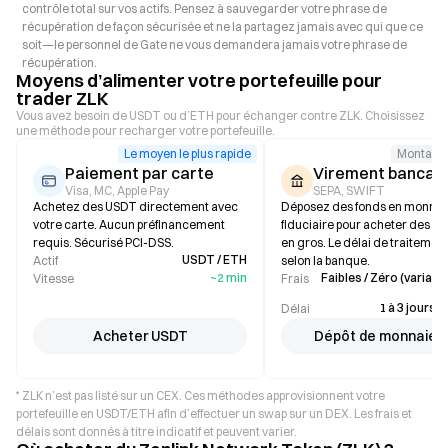
contrôle total sur vos actifs. Pensez à sauvegarder votre phrase de
récupération de façon sécurisée et ne la partagez jamais avec qui que ce
soit—le personnel de Gate ne vous demandera jamais votre phrase de
récupération.
Moyens d’alimenter votre portefeuille pour
trader ZLK
Vous avez besoin de USDT ou d’ETH pour échanger contre ZLK. Choisissez
une méthode pour recharger votre portefeuille.
Le moyen le plus rapide
Montant 
Paiement par carte
Virement bancair
Visa, MC, Apple Pay
SEPA, SWIFT
Achetez des USDT directement avec
Déposez des fonds en monnai
votre carte. Aucun préfinancement
fiduciaire pour acheter des st
requis. Sécurisé PCI-DSS.
en gros. Le délai de traitement
USDT / ETH
Actif
selon la banque.
~2 min
Faibles / Zéro (variable
Vitesse
Frais
1 à 3 jours 
Délai
Acheter USDT
Dépôt de monnaie f
* ZLK n’est pas listé sur un CEX. Ces méthodes approvisionnent votre
portefeuille en USDT/ETH afin d’effectuer un swap sur un DEX. Les frais et
délais sont donnés à titre indicatif et peuvent varier.