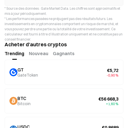
* Source des données : Gate Market Data. Les chiffres sont approximatifs et
mis à jour périodiquement.
* Les performances passées ne préjugent pas des résultats futurs. Les
investissements en cryptomonnaies comportent un risque de marché, et
vous pouvez perdre une partie ou la totalité de votre investissement. Ce
calculateur est fourni à titre d’illustration uniquement et ne constitue pas un
conseil financier.
Acheter d’autres cryptos
Trending
Nouveau
Gagnants
GT
€5,72
GateToken
-0,90 %
BTC
€56 668,3
Bitcoin
+1,60 %
USDC
€0,8689