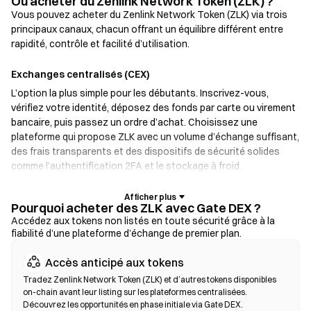
Où acheter du Zenlink Network Token (ZLK) ?
Vous pouvez acheter du Zenlink Network Token (ZLK) via trois
principaux canaux, chacun offrant un équilibre différent entre
rapidité, contrôle et facilité d’utilisation.
Exchanges centralisés (CEX)
L’option la plus simple pour les débutants. Inscrivez-vous,
vérifiez votre identité, déposez des fonds par carte ou virement
bancaire, puis passez un ordre d’achat. Choisissez une
plateforme qui propose ZLK avec un volume d’échange suffisant,
des frais transparents et des dispositifs de sécurité solides
comme l’authentification 2FA et le stockage à froid.
Portefeuilles crypto
Pourquoi acheter des ZLK avec Gate DEX ?
Pour les utilisateurs qui privilégient l’auto-garde. Les
Accédez aux tokens non listés en toute sécurité grâce à la
fiabilité d’une plateforme d’échange de premier plan.
portefeuilles non custodial vous permettent de conserver vos
clés privées et d’échanger des tokens directement depuis
Accès anticipé aux tokens
l’interface du portefeuille. Certains portefeuilles prennent aussi
en charge un on-ramp fiat, permettant d’acheter des ZLK par
Tradez Zenlink Network Token (ZLK) et d’autres tokens disponibles
on-chain avant leur listing sur les plateformes centralisées.
carte bancaire sans passer par un exchange. Sauvegardez
Découvrez les opportunités en phase initiale via Gate DEX.
toujours votre phrase seed et vérifiez les adresses de contrat