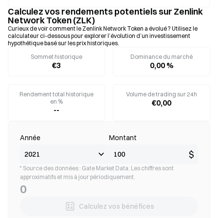
Calculez vos rendements potentiels sur Zenlink
Network Token (ZLK)
Curieux de voir comment le Zenlink Network Token a évolué ? Utilisez le
calculateur ci-dessous pour explorer l’évolution d’un investissement
hypothétique basé sur les prix historiques.
Sommet historique
Dominance du marché
€3
0,00 %
Rendement total historique
Volume de trading sur 24h
en %
€0,00
--
Année
Montant
$
* Source des données : Gate Market Data. Les chiffres sont
approximatifs et mis à jour périodiquement.
0
Calculez vos bénéfices