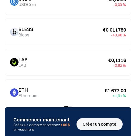
USDCoin
-0,03 %
BLESS
€0,011780
Bless
-43,96 %
LAB
€0,1116
LAB
-0,92 %
ETH
€1 677,00
Ethereum
+1,91 %
Commencer maintenant
Créer un compte
Créez un compte et obtenez
100 $
en vouchers