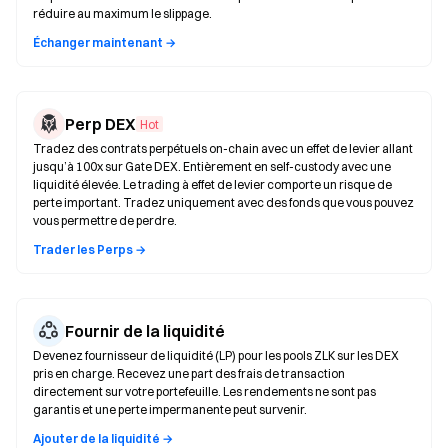
réduire au maximum le slippage.
Échanger maintenant →
Perp DEX
Hot
Tradez des contrats perpétuels on-chain avec un effet de levier allant
jusqu’à 100x sur Gate DEX. Entièrement en self-custody avec une
liquidité élevée. Le trading à effet de levier comporte un risque de
perte important. Tradez uniquement avec des fonds que vous pouvez
vous permettre de perdre.
Trader les Perps →
Fournir de la liquidité
Devenez fournisseur de liquidité (LP) pour les pools ZLK sur les DEX
pris en charge. Recevez une part des frais de transaction
directement sur votre portefeuille. Les rendements ne sont pas
garantis et une perte impermanente peut survenir.
Ajouter de la liquidité →