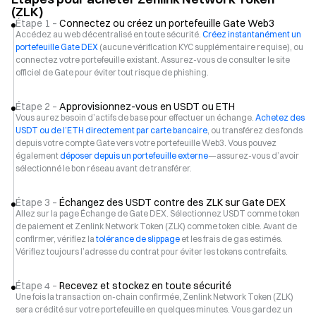
(ZLK)
Étape 1 –
Connectez ou créez un portefeuille Gate Web3
Accédez au web décentralisé en toute sécurité.
Créez instantanément un
portefeuille Gate DEX
(aucune vérification KYC supplémentaire requise), ou
connectez votre portefeuille existant. Assurez-vous de consulter le site
officiel de Gate pour éviter tout risque de phishing.
Étape 2 –
Approvisionnez-vous en USDT ou ETH
Vous aurez besoin d’actifs de base pour effectuer un échange.
Achetez des
USDT ou de l’ETH directement par carte bancaire
, ou transférez des fonds
depuis votre compte Gate vers votre portefeuille Web3. Vous pouvez
également
déposer depuis un portefeuille externe
—assurez-vous d’avoir
sélectionné le bon réseau avant de transférer.
Étape 3 –
Échangez des USDT contre des ZLK sur Gate DEX
Allez sur la page Échange de Gate DEX. Sélectionnez USDT comme token
de paiement et Zenlink Network Token (ZLK) comme token cible. Avant de
confirmer, vérifiez la
tolérance de slippage
et les frais de gas estimés.
Vérifiez toujours l’adresse du contrat pour éviter les tokens contrefaits.
Étape 4 –
Recevez et stockez en toute sécurité
Une fois la transaction on-chain confirmée, Zenlink Network Token (ZLK)
sera crédité sur votre portefeuille en quelques minutes. Vous gardez un