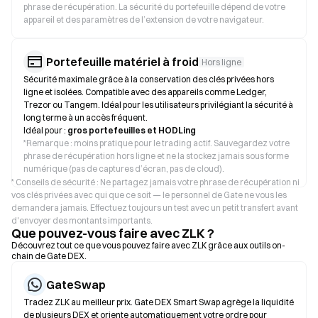
phrase de récupération. La sécurité du portefeuille dépend de votre
appareil et des paramètres de l’extension de votre navigateur.
Portefeuille matériel à froid
Hors ligne
Sécurité maximale grâce à la conservation des clés privées hors
ligne et isolées. Compatible avec des appareils comme Ledger,
Trezor ou Tangem. Idéal pour les utilisateurs privilégiant la sécurité à
long terme à un accès fréquent.
Idéal pour :
gros portefeuilles et HODLing
*
Remarque : moins pratique pour le trading actif. Sauvegardez votre
phrase de récupération hors ligne et ne la stockez jamais sous forme
numérique (pas de captures d’écran, pas de cloud).
* Conseils de sécurité : Ne partagez jamais votre phrase de récupération ni
vos clés privées avec qui que ce soit — le personnel de Gate ne vous les
demandera jamais. Effectuez toujours un test avec un petit transfert avant
d'envoyer des montants importants.
Que pouvez-vous faire avec ZLK ?
Découvrez tout ce que vous pouvez faire avec ZLK grâce aux outils on-
chain de Gate DEX.
GateSwap
Tradez ZLK au meilleur prix. Gate DEX Smart Swap agrège la liquidité
de plusieurs DEX et oriente automatiquement votre ordre pour