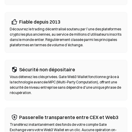
avant de confirmer une transaction.
Échanges décentralisés (DEX)
Fiable depuis 2013
Tradez en peer-to-peer sans intermédiaires. Les DEX utilisent
Découvrez le trading décentralisé soutenu par l’une des plateformes
des smart contracts pour exécuter les swaps on-chain, sans
crypto les plus anciennes, au service de millions d’utilisateurs inscrits
dans le monde entier. Régulièrement classée parmi les principales
inscription ni vérification d’identité. Connectez un wallet
plateformes en termes de volume d’échange.
compatible, sélectionnez votre paire de tokens, définissez la
tolérance de slippage puis confirmez le swap. Des frais de gas
s’appliquent et les prix peuvent différer des marchés centralisés
en raison de la profondeur de liquidité. La majorité de l’activité
Sécurité non dépositaire
sur les DEX se déroule sur des blockchains compatibles EVM
Vous détenez les clés privées. Gate Web3 Wallet fonctionne grâce à
comme Ethereum, BNB Chain et Polygon.
la technologie avancée MPC (Multi-Party Computation), offrant une
sécurité de niveau entreprise sans dépendre d'une unique phrase de
récupération.
Passerelle transparente entre CEX et Web3
Transférez instantanément des fonds de votre compte Gate
Exchange vers votre Web3 Wallet en un clic. Aucune opération on-