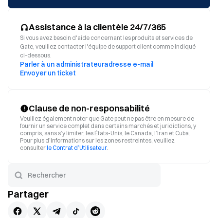
Assistance à la clientèle 24/7/365
Si vous avez besoin d'aide concernant les produits et services de
Gate, veuillez contacter l'équipe de support client comme indiqué
ci-dessous.
Parler à un administrateur
adresse e-mail
Envoyer un ticket
Clause de non-responsabilité
Veuillez également noter que Gate peut ne pas être en mesure de
fournir un service complet dans certains marchés et juridictions, y
compris, sans s’y limiter, les États-Unis, le Canada, l’Iran et Cuba.
Pour plus d’informations sur les zones restreintes, veuillez
consulter
le Contrat d’Utilisateur
.
Partager