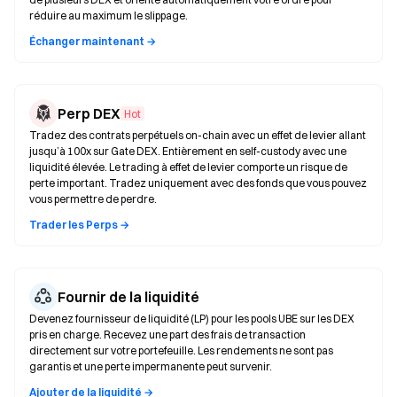
réduire au maximum le slippage.
Échanger maintenant →
Perp DEX
Hot
Tradez des contrats perpétuels on-chain avec un effet de levier allant
jusqu’à 100x sur Gate DEX. Entièrement en self-custody avec une
liquidité élevée. Le trading à effet de levier comporte un risque de
perte important. Tradez uniquement avec des fonds que vous pouvez
vous permettre de perdre.
Trader les Perps →
Fournir de la liquidité
Devenez fournisseur de liquidité (LP) pour les pools UBE sur les DEX
pris en charge. Recevez une part des frais de transaction
directement sur votre portefeuille. Les rendements ne sont pas
garantis et une perte impermanente peut survenir.
Ajouter de la liquidité →