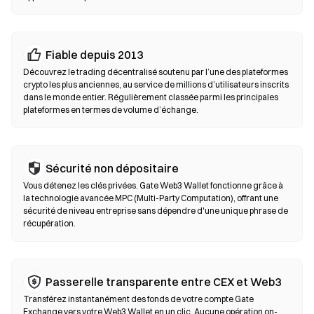
toujours votre phrase seed et vérifiez les adresses de contrat
avant de confirmer une transaction.
Échanges décentralisés (DEX)
Fiable depuis 2013
Tradez en peer-to-peer sans intermédiaires. Les DEX utilisent
Découvrez le trading décentralisé soutenu par l’une des plateformes
des smart contracts pour exécuter les swaps on-chain, sans
crypto les plus anciennes, au service de millions d’utilisateurs inscrits
dans le monde entier. Régulièrement classée parmi les principales
inscription ni vérification d’identité. Connectez un wallet
plateformes en termes de volume d’échange.
compatible, sélectionnez votre paire de tokens, définissez la
tolérance de slippage puis confirmez le swap. Des frais de gas
s’appliquent et les prix peuvent différer des marchés centralisés
en raison de la profondeur de liquidité. La majorité de l’activité
Sécurité non dépositaire
sur les DEX se déroule sur des blockchains compatibles EVM
Vous détenez les clés privées. Gate Web3 Wallet fonctionne grâce à
comme Ethereum, BNB Chain et Polygon.
la technologie avancée MPC (Multi-Party Computation), offrant une
sécurité de niveau entreprise sans dépendre d'une unique phrase de
récupération.
Passerelle transparente entre CEX et Web3
Transférez instantanément des fonds de votre compte Gate
Exchange vers votre Web3 Wallet en un clic. Aucune opération on-