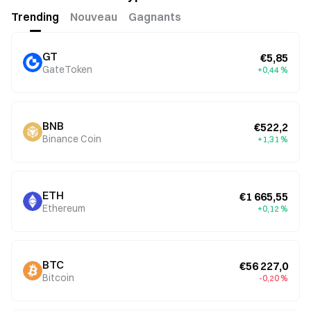
Trending
Nouveau
Gagnants
GT
€5,85
GateToken
+0,44 %
BNB
€522,2
Binance Coin
+1,31 %
ETH
€1 665,55
Ethereum
+0,12 %
BTC
€56 227,0
Bitcoin
-0,20 %