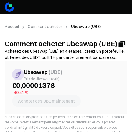
Accueil
Comment acheter
Ubeswap (UBE)
Comment acheter Ubeswap (UBE)
Achetez des Ubeswap (UBE) en 4 étapes : créez un portefeuille,
obtenez des USDT ou ETH par carte, virement bancaire ou
dépôt crypto, puis échangez-les contre des UBE sur une
plateforme décentralisée. Comparez les méthodes de
Ubeswap
(
UBE
)
financement, vérifiez les frais de gas et le slippage avant de
Prix de Ubeswap (24h)
valider, et découvrez comment sécuriser votre stockage de UBE.
€0,00001378
Disponibilité et frais variables selon le réseau et le prestataire.
-40,41 %
Acheter des UBE maintenant
*
Les prix des cryptomonnaies peuvent être extrêmement volatils. La valeur
de votre investissement peut augmenter ou diminuer, et vous pouvez
perdre l’intégralité de votre capital. Vous êtes seul responsable de vos