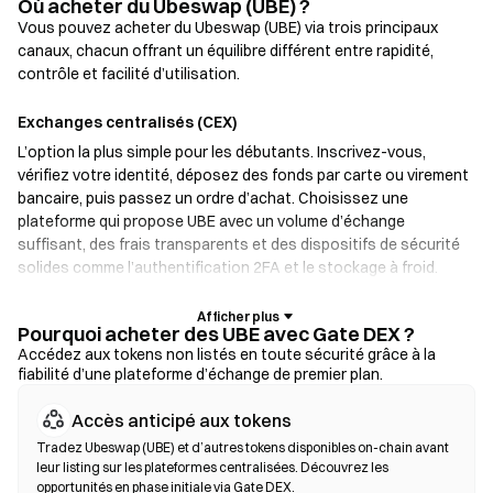
Où acheter du Ubeswap (UBE) ?
Vous pouvez acheter du Ubeswap (UBE) via trois principaux
canaux, chacun offrant un équilibre différent entre rapidité,
contrôle et facilité d’utilisation.
Exchanges centralisés (CEX)
L’option la plus simple pour les débutants. Inscrivez-vous,
vérifiez votre identité, déposez des fonds par carte ou virement
bancaire, puis passez un ordre d’achat. Choisissez une
plateforme qui propose UBE avec un volume d’échange
suffisant, des frais transparents et des dispositifs de sécurité
solides comme l’authentification 2FA et le stockage à froid.
Portefeuilles crypto
Pourquoi acheter des UBE avec Gate DEX ?
Pour les utilisateurs qui privilégient l’auto-garde. Les
Accédez aux tokens non listés en toute sécurité grâce à la
fiabilité d’une plateforme d’échange de premier plan.
portefeuilles non custodial vous permettent de conserver vos
clés privées et d’échanger des tokens directement depuis
Accès anticipé aux tokens
l’interface du portefeuille. Certains portefeuilles prennent aussi
en charge un on-ramp fiat, permettant d’acheter des UBE par
Tradez Ubeswap (UBE) et d’autres tokens disponibles on-chain avant
leur listing sur les plateformes centralisées. Découvrez les
carte bancaire sans passer par un exchange. Sauvegardez
opportunités en phase initiale via Gate DEX.