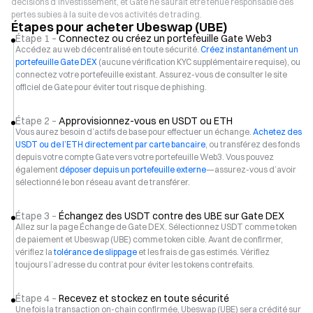
décisions d’investissement, et Gate ne saurait être tenue responsable des
pertes subies à la suite de vos activités de trading.
Étapes pour acheter Ubeswap (UBE)
Étape 1 –
Connectez ou créez un portefeuille Gate Web3
Accédez au web décentralisé en toute sécurité.
Créez instantanément un
portefeuille Gate DEX
(aucune vérification KYC supplémentaire requise), ou
connectez votre portefeuille existant. Assurez-vous de consulter le site
officiel de Gate pour éviter tout risque de phishing.
Étape 2 –
Approvisionnez-vous en USDT ou ETH
Vous aurez besoin d’actifs de base pour effectuer un échange.
Achetez des
USDT ou de l’ETH directement par carte bancaire
, ou transférez des fonds
depuis votre compte Gate vers votre portefeuille Web3. Vous pouvez
également
déposer depuis un portefeuille externe
—assurez-vous d’avoir
sélectionné le bon réseau avant de transférer.
Étape 3 –
Échangez des USDT contre des UBE sur Gate DEX
Allez sur la page Échange de Gate DEX. Sélectionnez USDT comme token
de paiement et Ubeswap (UBE) comme token cible. Avant de confirmer,
vérifiez la
tolérance de slippage
et les frais de gas estimés. Vérifiez
toujours l’adresse du contrat pour éviter les tokens contrefaits.
Étape 4 –
Recevez et stockez en toute sécurité
Une fois la transaction on-chain confirmée, Ubeswap (UBE) sera crédité sur