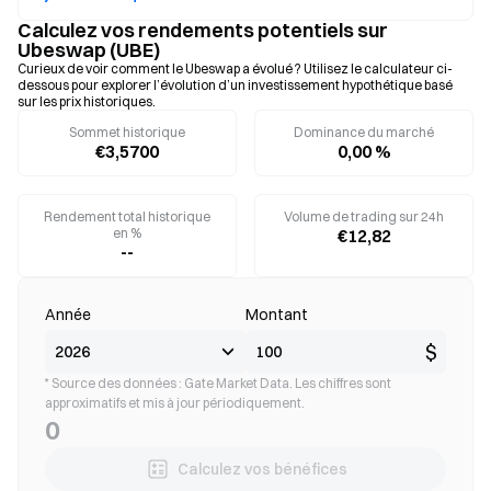
Calculez vos rendements potentiels sur
Ubeswap (UBE)
Curieux de voir comment le Ubeswap a évolué ? Utilisez le calculateur ci-
dessous pour explorer l’évolution d’un investissement hypothétique basé
sur les prix historiques.
Sommet historique
Dominance du marché
€3,5700
0,00 %
Rendement total historique
Volume de trading sur 24h
en %
€12,82
--
Année
Montant
$
* Source des données : Gate Market Data. Les chiffres sont
approximatifs et mis à jour périodiquement.
0
Calculez vos bénéfices