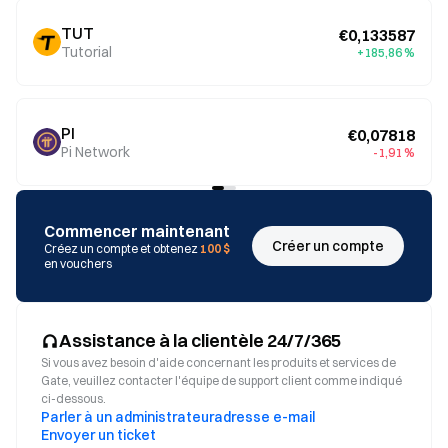
TUT
€0,133587
Tutorial
+185,86 %
PI
€0,07818
Pi Network
-1,91 %
Commencer maintenant
Créer un compte
Créez un compte et obtenez
100 $
en vouchers
Assistance à la clientèle 24/7/365
Si vous avez besoin d'aide concernant les produits et services de
Gate, veuillez contacter l'équipe de support client comme indiqué
ci-dessous.
Parler à un administrateur
adresse e-mail
Envoyer un ticket