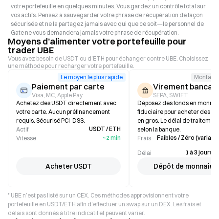
votre portefeuille en quelques minutes. Vous gardez un contrôle total sur
vos actifs. Pensez à sauvegarder votre phrase de récupération de façon
sécurisée et ne la partagez jamais avec qui que ce soit—le personnel de
Gate ne vous demandera jamais votre phrase de récupération.
Moyens d’alimenter votre portefeuille pour
trader UBE
Vous avez besoin de USDT ou d’ETH pour échanger contre UBE. Choisissez
une méthode pour recharger votre portefeuille.
Le moyen le plus rapide
Montant 
Paiement par carte
Virement bancair
Visa, MC, Apple Pay
SEPA, SWIFT
Achetez des USDT directement avec
Déposez des fonds en monnai
votre carte. Aucun préfinancement
fiduciaire pour acheter des st
requis. Sécurisé PCI-DSS.
en gros. Le délai de traitement
USDT / ETH
Actif
selon la banque.
~2 min
Faibles / Zéro (variable
Vitesse
Frais
1 à 3 jours 
Délai
Acheter USDT
Dépôt de monnaie f
* UBE n’est pas listé sur un CEX. Ces méthodes approvisionnent votre
portefeuille en USDT/ETH afin d’effectuer un swap sur un DEX. Les frais et
délais sont donnés à titre indicatif et peuvent varier.