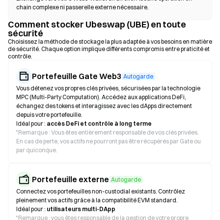
chain complexe ni passerelle externe nécessaire.
Comment stocker Ubeswap (UBE) en toute
sécurité
Choisissez la méthode de stockage la plus adaptée à vos besoins en matière
de sécurité. Chaque option implique différents compromis entre praticité et
contrôle.
Portefeuille Gate Web3
Autogarde
Vous détenez vos propres clés privées, sécurisées par la technologie
MPC (Multi-Party Computation). Accédez aux applications DeFi,
échangez des tokens et interagissez avec les dApps directement
depuis votre portefeuille.
Idéal pour :
accès DeFi et contrôle à long terme
*
Remarque : Vous êtes entièrement responsable de vos clés privées.
En cas de perte, vos actifs ne pourront pas être récupérés par Gate ou
par quiconque.
Portefeuille externe
Autogarde
Connectez vos portefeuilles non-custodial existants. Contrôlez
pleinement vos actifs grâce à la compatibilité EVM standard.
Idéal pour :
utilisateurs multi-DApp
*
Remarque : vous êtes responsable de la gestion de votre propre