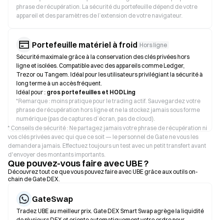
phrase de récupération. La sécurité du portefeuille dépend de votre
appareil et des paramètres de l’extension de votre navigateur.
Portefeuille matériel à froid
Hors ligne
Sécurité maximale grâce à la conservation des clés privées hors
ligne et isolées. Compatible avec des appareils comme Ledger,
Trezor ou Tangem. Idéal pour les utilisateurs privilégiant la sécurité à
long terme à un accès fréquent.
Idéal pour :
gros portefeuilles et HODLing
*
Remarque : moins pratique pour le trading actif. Sauvegardez votre
phrase de récupération hors ligne et ne la stockez jamais sous forme
numérique (pas de captures d’écran, pas de cloud).
* Conseils de sécurité : Ne partagez jamais votre phrase de récupération ni
vos clés privées avec qui que ce soit — le personnel de Gate ne vous les
demandera jamais. Effectuez toujours un test avec un petit transfert avant
d'envoyer des montants importants.
Que pouvez-vous faire avec UBE ?
Découvrez tout ce que vous pouvez faire avec UBE grâce aux outils on-
chain de Gate DEX.
GateSwap
Tradez UBE au meilleur prix. Gate DEX Smart Swap agrège la liquidité
de plusieurs DEX et oriente automatiquement votre ordre pour