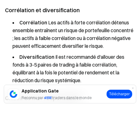
Corrélation et diversification
Corrélation
Les actifs à forte corrélation détenus
ensemble entraînent un risque de portefeuille concentré
; les actifs à faible corrélation ou à corrélation négative
peuvent efficacement diversifier le risque.
Diversification
Il est recommandé d'allouer des
fonds à 3-5 paires de trading à faible corrélation,
équilibrant à la fois le potentiel de rendement et la
réduction du risque systémique.
Application Gate
Télécharger
Clause de non-responsabilité
Reconnu par
45M
traders dans le monde
Le contenu présenté ici est fourni à titre informatif et
Oui
Non
éducatif uniquement et ne constitue en aucun cas un conseil
financier, d'investissement, de trading ou juridique, ni une
offre ou une sollicitation d'achat ou de vente de tout actif