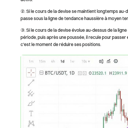
②. Si le cours de la devise se maintient longtemps au-
passe sous la ligne de tendance haussière à moyen term
③. Si le cours de la devise évolue au-dessus de la lig
période, puis après une poussée, il recule pour passer
c'est le moment de réduire ses positions.