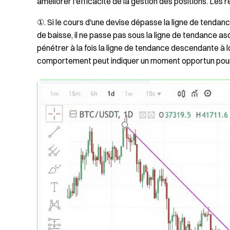
améliorer l'efficacité de la gestion des positions. Les r
①. Si le cours d'une devise dépasse la ligne de tendan
de baisse, il ne passe pas sous la ligne de tendance a
pénétrer à la fois la ligne de tendance descendante à
comportement peut indiquer un moment opportun pour 