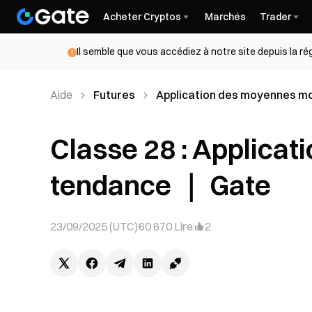
Acheter Cryptos
Marchés
Trader
Il semble que vous accédiez à notre site depuis la r
Aide
Futures
Application des moyennes mob
Classe 28 : Applicati
tendance ｜ Gate
23/09/2025 (UTC)
60 670
Lire
2